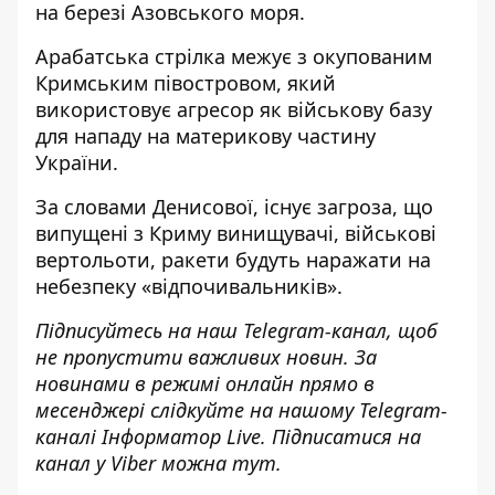
на березі Азовського моря.
Арабатська стрілка межує з окупованим
Кримським півостровом, який
використовує агресор як військову базу
для нападу на материкову частину
України.
За словами Денисової, існує загроза, що
випущені з Криму винищувачі, військові
вертольоти, ракети будуть наражати на
небезпеку «відпочивальників».
Підписуйтесь на наш
Telegram-канал
, щоб
не пропустити важливих новин. За
новинами в режимі онлайн прямо в
месенджері слідкуйте на нашому Telegram-
каналі
Інформатор Live
. Підписатися на
канал у Viber можна
тут
.