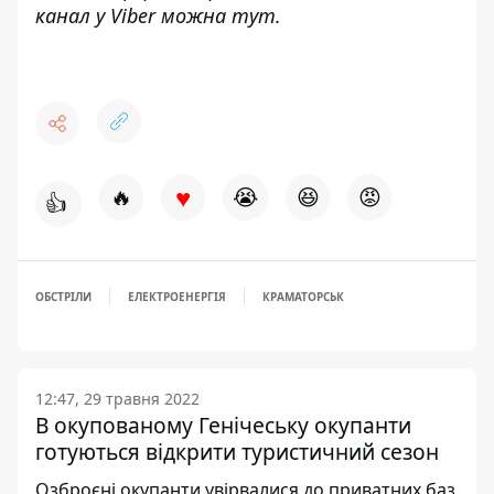
канал у Viber можна
тут
.
♥
🔥
😭
😆
😡
👍
ОБСТРІЛИ
ЕЛЕКТРОЕНЕРГІЯ
КРАМАТОРСЬК
12:47, 29 травня 2022
В окупованому Генічеську окупанти
готуються відкрити туристичний сезон
Озброєні окупанти увірвалися до приватних баз