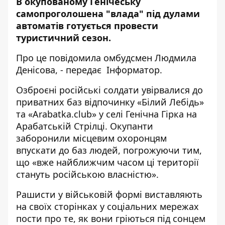
В окупованому Генічеську
самопроголошена "влада" під дулами
автоматів готується провести
туристичний сезон.
Про це
повідомила
омбудсмен Людмила
Денісова, - передає
Інформатор
.
Озброєні російські солдати увірвалися до
приватних баз відпочинку «Білий Лебідь»
та «Arabatka.club» у селі Генічна Гірка на
Арабатській Стрілці. Окупанти
заборонили місцевим охоронцям
впускати до баз людей, погрожуючи тим,
що «вже найближчим часом ці території
стануть російською власністю».
Рашисти у військовій формі виставляють
на своїх сторінках у соціальних мережах
пости про те, як вони гріються під сонцем