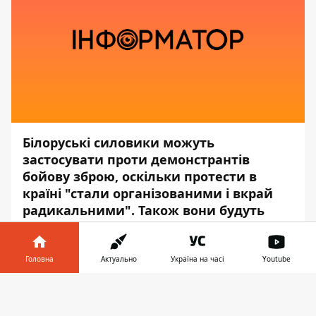
Білоруські силовики можуть
застосувати проти демонстрантів
бойову зброю, оскільки протести в
країні "стали організованими і вкрай
радикальними". Також вони будуть
застосовувати спецзасоби для
придушення мітингів.
Головна
Актуально
Україна на часі
Youtube
Як передає
Інформатор,
про це заявив
Інформатор у
заступник міністра внутрішніх справ
Завантажити
телефоні
👉
Білорусі Геннадій Казакевич, повідомляє