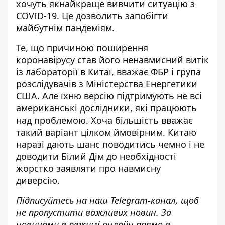
хочуть якнайкраще вивчити ситуацію з
COVID-19. Це дозволить запобігти
майбутнім пандеміям.
Те, що причиною поширення
коронавірусу став його
ненавмисний витік
із лабораторії в Китаї
, вважає ФБР і група
розслідувачів з Міністерства Енергетики
США. Але їхню версію підтримують не всі
американські дослідники, які працюють
над проблемою. Хоча більшість вважає
такий варіант цілком ймовірним. Китаю
наразі дають шанс поводитись чемно і не
доводити Білий Дім до необхідності
жорстко заявляти про навмисну
диверсію.
Підписуйтесь на наш
Telegram-канал
, щоб
не пропустити важливих новин. За
новинами в режимі онлайн прямо в