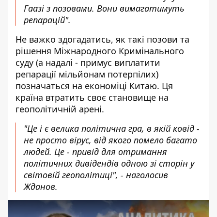
Гаазі з позовами. Вони вимагатимуть
репарацій".
Не важко здогадатись, як такі позови та
рішення Міжнародного Кримінального
суду (а надалі - примус виплатити
репарації мільйонам потерпілих)
позначаться на економіці Китаю. Ця
країна втратить своє становище на
геополітичній арені.
"Це і є велика політична гра, в якій ковід -
не просто вірус, від якого помело багато
людей. Це - привід для отримання
політичних дивідендів одною зі сторін у
світовій геополітиці", - наголосив
Жданов.