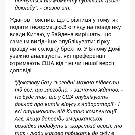
почнуться від моменту публікації цього
докладу", - сказав він.
Жданов пояснив, що є різниця у тому, як
подати інформацію.З огляду на поведінку
влади Китаю, у Байдена вирішать, що
саме їм вигідніше опублікувати: гірку
правду чи солодку брехню. У Білому Домі
уважно аналізують, які преференції
отримають США від тієї чи іншої версії
доповіді.
"Доказову базу сьогодні можна підвести
під все, що завгодно, - зазначив Жданов. -
Не буде так, що у США опублікують
доклад про витік вірусу з лабораторії - і
всі отримають від Китаю компенсації.
Але, якщо доповідь американської
розвідки подадуть в жорсткій версії, то
так - люди масово побіжать до суду в