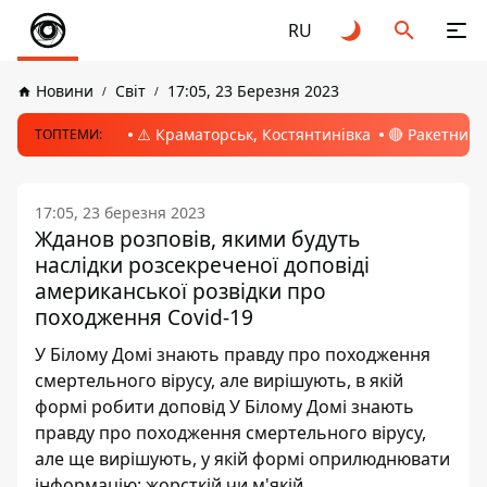
RU
Новини
Світ
17:05, 23 Березня 2023
⚠️ Краматорськ, Костянтинівка
🔴 Ракетний 
ТОПТЕМИ:
17:05, 23 березня 2023
Жданов розповів, якими будуть
наслідки розсекреченої доповіді
американської розвідки про
походження Covid-19
У Білому Домі знають правду про походження
смертельного вірусу, але вирішують, в якій
формі робити доповід У Білому Домі знають
правду про походження смертельного вірусу,
але ще вирішують, у якій формі оприлюднювати
інформацію: жорсткій чи м'якій