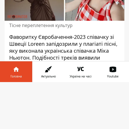
Тісне переплетення культур
Фаворитку
Євробачення-2023
співачку зі
Швеції Loreen запідозрили у плагіаті пісні,
яку виконала українська співачка Міка
Ньютон. Подібності треків виявили
слухачі. Що не дивно, оскільки пісня
шведської співачки дуже нагадує пісню
Головна
Актуально
Україна на часі
Youtube
Мікі Ньютон «В плену».
Інформатор у
Пісню
«В плену»
Міка Ньютон
виконала
Завантажити
телефоні
👉
ще у далекому 2005 році. І
подібність
до
цієї пісні композиції співачки Loreen під
назвою Tattoo начебто не викликає
сумнівів.