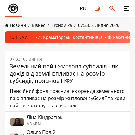
RU
Новини
Бізнес
Економіка
07:33, 8 Липня 2026
⚠️ Краматорськ, Костянтинівка
🔴 Ракетний 
ТОПТЕМИ:
07:33, 08 липня
Земельний пай і житлова субсидія - як
дохід від землі впливає на розмір
субсидії, пояснює ПФУ
Пенсійний фонд пояснив, як оренда земельного
паю впливає на розмір житлової субсидії та коли
пай не враховується взагалі
Ліна Кіндратюк
ADMIN
Ольга Палій