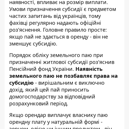
наявності, впливає на розмір виплати.
Умови призначення субсидії
є предметом
частих запитань від українців, тому
фахівці регулярно надають офіційні
роз'яснення. Головне правило просте:
якщо пай не здається в оренду - він не
зменшує субсидію.
Порядок обліку земельного паю при
призначенні житлової субсидії роз'яснив
Пенсійний фонд України
.
Наявність
земельного паю не позбавляє права на
субсидію
- вирішальним є виключно
дохід, який цей пай приносить
домогосподарству за відповідний
розрахунковий період.
Якщо орендар виплачує власнику паю
орендну плату у натуральній формі -
зерном, олією чи іншим продуктом - він