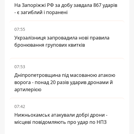
На Запоріжжі РФ за добу завдала 867 ударів
- є загиблий і поранені
07:55
Укрзалізниця запровадила нові правила
бронювання групових квитків
07:53
Дніпропетровщина під масованою атакою
ворога - понад 20 разів ударив дронами й
артилерією
07:42
Нижньокамськ атакували добрі дрони -
місцеві повідомляють про удар по НПЗ