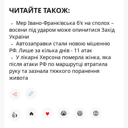
ЧИТАЙТЕ ТАКОЖ:
Мер Івано-Франківська б'є на сполох –
восени під ударом може опинитися Захід
України
Автозаправки стали новою мішенню
РФ. Лише за кілька днів - 11 атак
У лікарні Херсона померла жінка, яка
після атаки РФ по маршрутці втратила
руку та зазнала тяжкого поранення
живота
♥
🔥
😭
😆
😡
👍