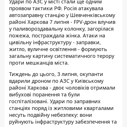
Удари по АЗС у місті стали ще одним
проявом тактики РФ.
Росія атакувала
автозаправну станцію
у Шевченківському
районі Харкова 7 липня - FPV-дрон влучив
у паливороздавальну колонку, загорілася
пожежа, постраждала жінка. Атаки на
цивільну інфраструктуру - заправки,
житло, вуличне освітлення - формують
загальну картину систематичного терору
проти мешканців міста.
Тиждень до цього, 3 липня,
окупанти
вдарили дроном по АЗС у Київському
районі
Харкова - двоє чоловіків отримали
вибухові поранення та були
госпіталізовані. Удари по заправних
станціях поряд із житловими кварталами
несуть подвійну небезпеку: вони
руйнують інфраструктуру забезпечення та