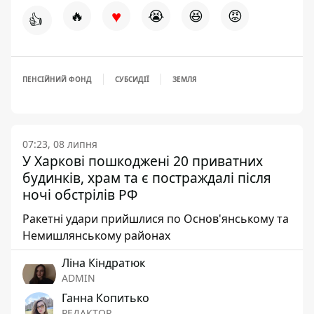
♥
🔥
😭
😆
😡
👍
ПЕНСІЙНИЙ ФОНД
СУБСИДІЇ
ЗЕМЛЯ
07:23, 08 липня
У Харкові пошкоджені 20 приватних
будинків, храм та є постраждалі після
ночі обстрілів РФ
Ракетні удари прийшлися по Основ'янському та
Немишлянському районах
Ліна Кіндратюк
ADMIN
Ганна Копитько
РЕДАКТОР