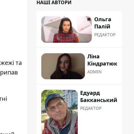
НАШІ АВТОРИ
Ольга
Палій
РЕДАКТОР
Ліна
ожежі та
Кіндратюк
припав
ADMIN
Едуард
тні
Бакканський
РЕДАКТОР