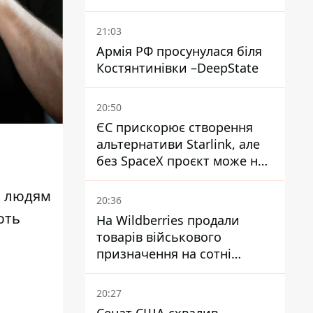
21:03
Армія РФ просунулася біля
Костянтинівки –DeepState
20:50
ЄС прискорює створення
альтернативи Starlink, але
без SpaceX проєкт може не
обійтися
и людям
20:36
ють
На Wildberries продали
товарів військового
призначення на сотні
мільйонів, але удари ЗСУ
змінили ситуацію
20:27