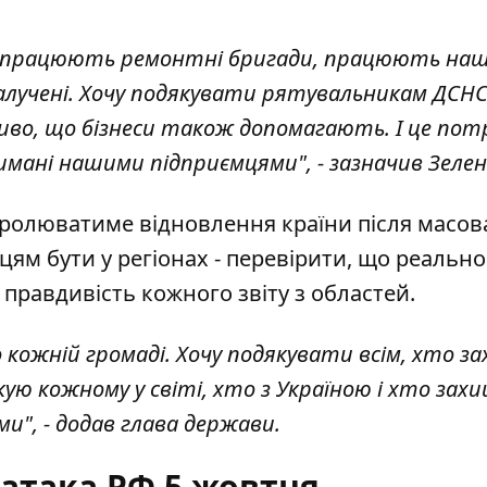
, – працюють ремонтні бригади, працюють наш
алучені. Хочу подякувати рятувальникам ДСНС
жливо, що бізнеси також допомагають. І це пот
имані нашими підприємцями", - зазначив Зелен
тролюватиме відновлення країни після масо
цям бути у регіонах - перевірити, що реально
 правдивість кожного звіту з областей.
о кожній громаді. Хочу подякувати всім, хто з
ую кожному у світі, хто з Україною і хто зах
и", - додав глава держави.
атака РФ 5 жовтня