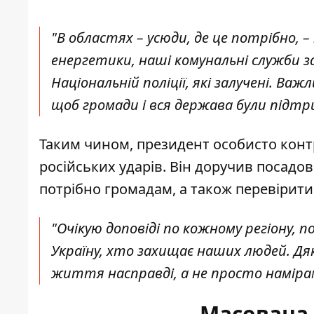
"В областях – усюди, де це потрібно
енергетики, наші комунальні служби з
Національній поліції, які залучені. Ва
щоб громади і вся держава були підтр
Таким чином, президент особисто кон
російських ударів. Він доручив посадов
потрібно громадам, а також перевірити
"Очікую доповіді по кожному регіону, п
Україну, хто захищає наших людей. Дяк
життя насправді, а не просто намірам
Масована 