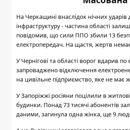
На Черкащині внаслідок нічних ударів 
інфраструктуру
- частина області залиш
повідомив, що сили ППО збили 13 безпіл
електропередач. На щастя, жертв немає
У Чернігові та області ворог
вдарив по 
запроваджено відключення електроенерг
на цивільне підприємство, яке не має 
У Запоріжжі росіяни
поцілили в житлові
будинки. Понад 73 тисячі абонентів за
даними, загинула одна жінка, ще 9 люд