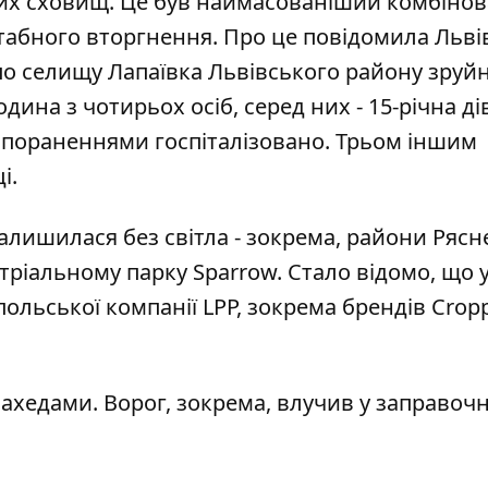
ових сховищ. Це був наймасованіший комбіно
штабного вторгнення. Про це повідомила Льві
 по селищу Лапаївка Львівського району зруй
родина
з чотирьох осіб, серед них - 15-річна д
із пораненнями госпіталізовано. Трьом іншим
і.
залишилася без світла - зокрема, райони Рясн
тріальному парку Sparrow
. Стало відомо, що 
ольської компанії LPP, зокрема брендів Cropp
ахедами. Ворог, зокрема,
влучив у заправоч