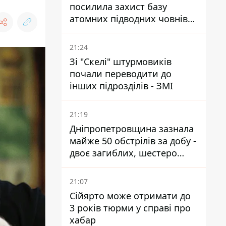
посилила захист базу
атомних підводних човнів
за 7400 км від України
21:24
Зі "Скелі" штурмовиків
почали переводити до
інших підрозділів - ЗМІ
21:19
Дніпропетровщина зазнала
майже 50 обстрілів за добу -
двоє загиблих, шестеро
постраждалих
21:07
Сійярто може отримати до
3 років тюрми у справі про
хабар