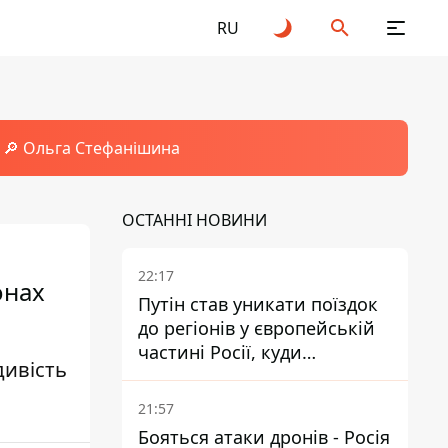
RU
🔎 Ольга Стефанішина
ОСТАННІ НОВИНИ
22:17
онах
Путін став уникати поїздок
до регіонів у європейській
частині Росії, куди
дивість
регулярно долітають дрони
21:57
Бояться атаки дронів - Росія