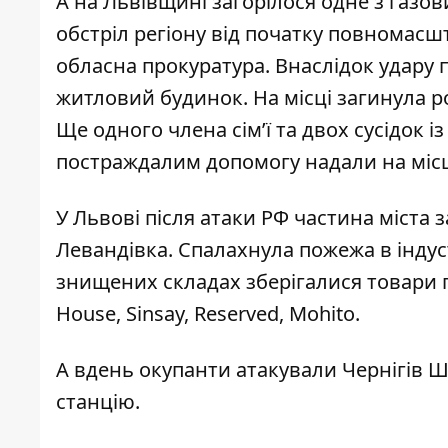
А на Львівщині загорілося одне з газ
обстріл регіону від початку повномас
обласна прокуратура. Внаслідок удару
житловий будинок. На місці
загинула 
Ще одного члена сім’ї та двох сусідок 
постраждалим допомогу надали на місц
У Львові після атаки РФ частина міста 
Левандівка. Спалахнула
пожежа в індус
знищених складах зберігалися товари п
House, Sinsay, Reserved, Mohito.
А вдень окупанти атакували Чернігів Ш
станцію
.