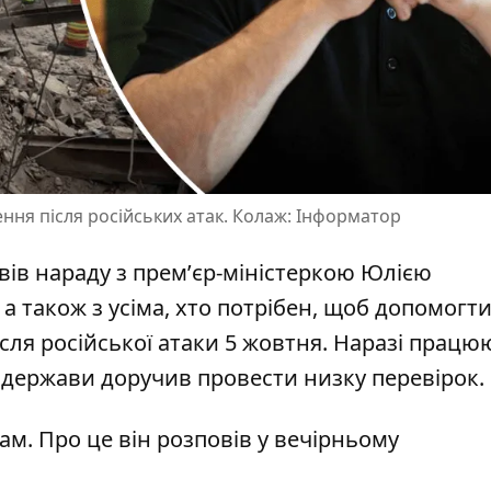
ня після російських атак. Колаж: Інформатор
ів нараду з премʼєр-міністеркою Юлією
а також з усіма, хто потрібен, щоб
допомогт
сля російської атаки 5 жовтня. Наразі працю
 держави доручив провести низку перевірок.
нам. Про це він розповів у вечірньому