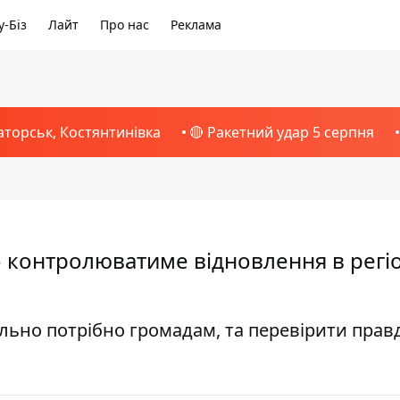
-Біз
Лайт
Про нас
Реклама
аторськ, Костянтинівка
🔴 Ракетний удар 5 серпня
 контролюватиме відновлення в регі
льно потрібно громадам, та перевірити прав