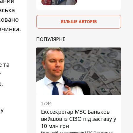
ваний
вська
новано
БІЛЬШЕ АВТОРІВ
івчинка.
ПОПУЛЯРНЕ
е та
у
,
17:44
ну
Екссекретар МЗС Баньков
вийшов із СІЗО під заставу у
10 млн грн
Колишній держсекретар МЗС Олександр