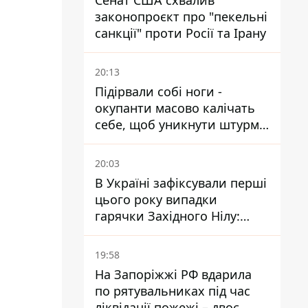
Сенат США схвалив
законопроєкт про "пекельні
санкції" проти Росії та Ірану
20:13
Підірвали собі ноги -
окупанти масово калічать
себе, щоб уникнути штурмів
- ГУР
20:03
В Україні зафіксували перші
цього року випадки
гарячки Західного Нілу:
двоє людей заразилися
після укусів комарів
19:58
На Запоріжжі РФ вдарила
по рятувальниках під час
ліквідації пожежі – двоє