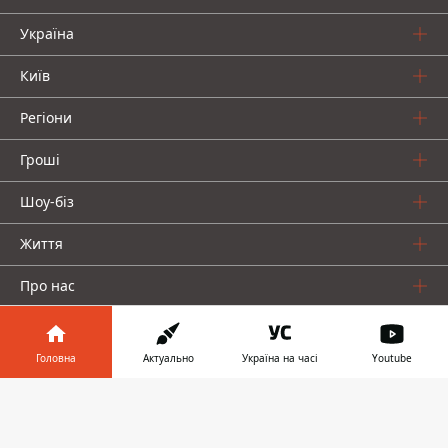
Україна
Київ
Регіони
Гроші
Шоу-біз
Життя
Про нас
Головна
Актуально
Україна на часі
Youtube
Інформатор у
Завантажити
телефоні
👉
Інформатор проекти