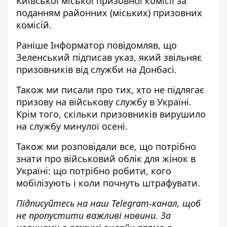
Київської міської призовної комісії за
поданням районних (міських) призовних
комісій.
Раніше
Інформатор
повідомляв, що
Зеленський підписав
указ, який звільняє
призовників від служби
на Донбасі.
Також ми писали про тих,
хто не підлягає
призову на військову службу
в Україні.
Крім того,
скільки призовників вирушило
на службу
минулої осені.
Також ми розповідали
все, що потрібно
знати про військовий облік для жінок
в
Україні: що потрібно робити, кого
мобілізують і коли почнуть штрафувати.
Підписуйтесь на наш
Telegram-канал
,
щоб
н
е пропустити важливі новини. За