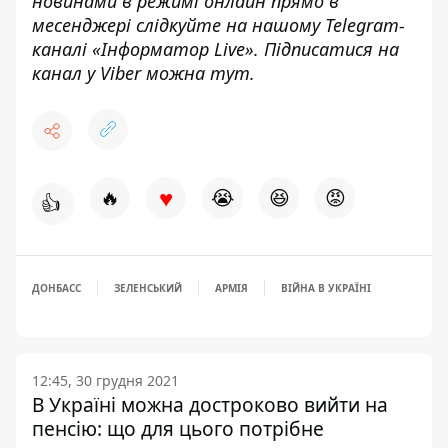
новинами в режимі онлайн прямо в
месенджері слідкуйте на нашому Telegram-
каналі «
Інформатор Live»
. Підписатися на
канал у Viber можна
тут.
♥
🔥
😭
😆
😡
👍
ДОНБАСС
ЗЕЛЕНСЬКИЙ
АРМІЯ
ВІЙНА В УКРАЇНІ
12:45, 30 грудня 2021
В Україні можна достроково вийти на
пенсію: що для цього потрібне