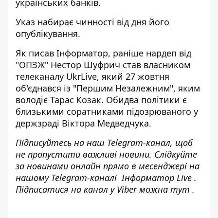
українських банків.
Указ набирає чинності від дня його
опублікування.
Як писав Інформатор, раніше нардеп від
"ОПЗЖ" Нестор Шуфрич
став
власником
телеканалу UkrLive, який 27 жовтня
об'єднався із "Першим Незалежним", яким
володіє Тарас Козак. Обидва політики є
близькими соратниками підозрюваного у
держзраді Віктора Медведчука.
Підписуйтесь на наш
Telegram-канал
, щоб
не пропустити важливі новини. Слідкуйте
за новинами онлайн прямо в месенджері на
нашому Telegram-каналі
Інформатор Live
.
Підписатися на канал у Viber можна
тут
.