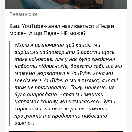
Педан може
Ваш YouTube-канал називається «Педан
може». А що Педан НЕ може?
«Коли я розпочинав цей канал, ми
вирішили хайпожерити й робити щось
таке крінжове. Але у нас було завдання
набрати підписників, довести собі, що ми
можемо увірватися в YouTube, хоча ми
зовсім не з YouTube, а ми з тєліка, а такі
там не приживались. Тому, напевно, це
було виправдано. Зараз ми змінили
напрямок каналу, ми намагаємось бути
корисними. До речі, корисне знімати,
просувати та продавати набагато
важче».