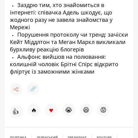
Заздрю тим, хто знайомиться в
інтернеті: співачка Адель шкодує, що
жодного разу не завела знайомства у
Мережі
Порушення протоколу чи тренд: зачіски
Кейт Міддлтон та Меган Маркл викликали
бурхливу реакцію блогерів
Альфонс вийшов на полювання:
колишній чоловік Брітні Спірс відкрито
фліртує із заможними жінками
♥
🔥
😭
😆
😡
👍
ПОЛІТИКА
ЗЕЛЕНСЬКИЙ
ПРЕЗИДЕНТ
YOUTUBE