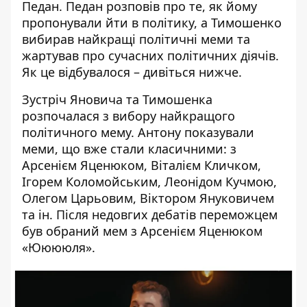
Педан. Педан розповів про те, як йому
пропонували йти в політику, а Тимошенко
вибирав найкращі політичні меми та
жартував про сучасних політичних діячів.
Як це відбувалося – дивіться нижче.
Зустріч
Яновича
та
Тимошенка
розпочалася з вибору найкращого
політичного мему. Антону показували
меми, що вже стали класичними: з
Арсенієм Яценюком,
Віталієм Кличком
,
Ігорем Коломойським, Леонідом Кучмою,
Олегом Царьовим, Віктором Януковичем
та ін. Після недовгих дебатів переможцем
був обраний мем з Арсенієм Яценюком
«Ююююля».