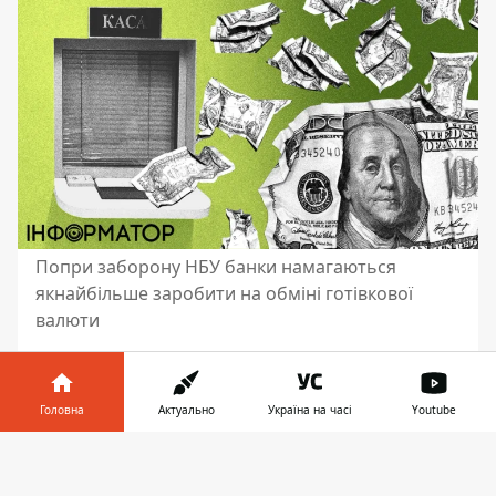
Попри заборону НБУ банки намагаються
якнайбільше заробити на обміні готівкової
валюти
Багато скандалів виникає на українському
ринку готівкової валюти через
зношені та
Головна
Актуально
Україна на часі
Youtube
пошкоджені доларові купюри
, які видають
в банковських касах при зниманні
Інформатор у
Завантажити
валютного депозиту. Найбільше обурює
телефоні
👉