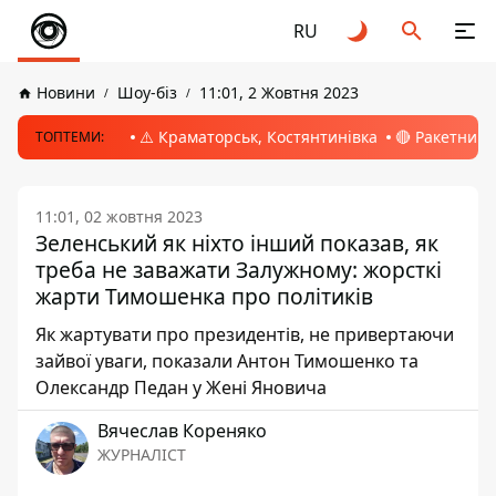
RU
Новини
Шоу-біз
11:01, 2 Жовтня 2023
⚠️ Краматорськ, Костянтинівка
🔴 Ракетний 
ТОПТЕМИ:
11:01, 02 жовтня 2023
Зеленський як ніхто інший показав, як
треба не заважати Залужному: жорсткі
жарти Тимошенка про політиків
Як жартувати про президентів, не привертаючи
зайвої уваги, показали Антон Тимошенко та
Олександр Педан у Жені Яновича
Вячеслав Кореняко
ЖУРНАЛІСТ