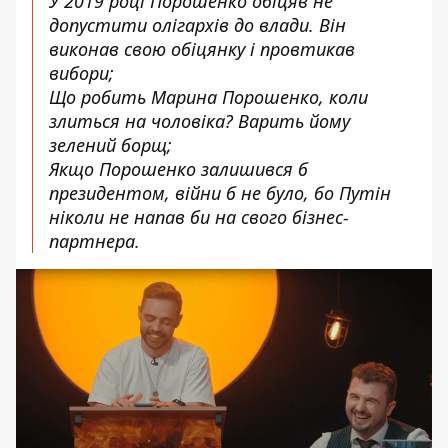
У 2019 році Порошенко обіцяв не
допустити олігархів до влади. Він
виконав свою обіцянку і провтикав
вибори;
Що робить Марина Порошенко, коли
злиться на чоловіка? Варить йому
зелений борщ;
Якщо Порошенко залишився б
президентом, війни б не було, бо Путін
ніколи не напав би на свого бізнес-
партнера.