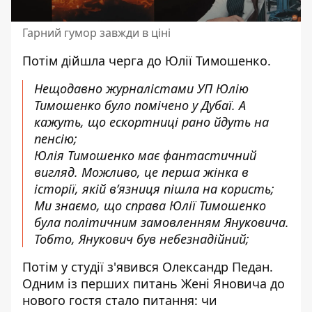
Гарний гумор завжди в ціні
Потім дійшла черга до Юлії Тимошенко.
Нещодавно журналістами УП Юлію
Тимошенко було помічено у Дубаї. А
кажуть, що ескортниці рано йдуть на
пенсію;
Юлія Тимошенко має фантастичний
вигляд. Можливо, це перша жінка в
історії, якій в’язниця пішла на користь;
Ми знаємо, що справа Юлії Тимошенко
була політичним замовленням Януковича.
Тобто, Янукович був небезнадійний;
Потім у студії з'явився
Олександр Педан
.
Одним із перших питань Жені Яновича до
нового гостя стало питання: чи