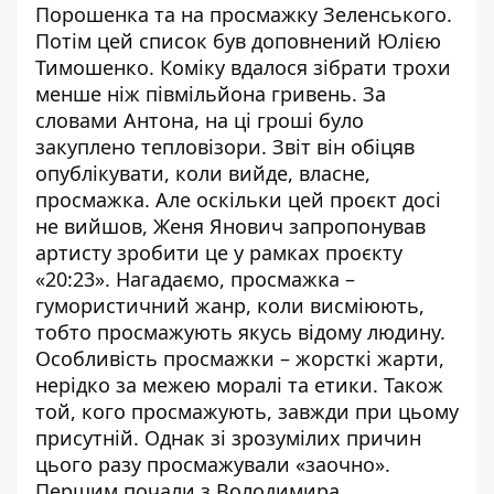
Порошенка та на просмажку Зеленського.
Потім цей список був доповнений Юлією
Тимошенко. Коміку вдалося зібрати трохи
менше ніж півмільйона гривень. За
словами Антона, на ці гроші було
закуплено тепловізори. Звіт він обіцяв
опублікувати, коли вийде, власне,
просмажка. Але оскільки цей проєкт досі
не вийшов, Женя Янович запропонував
артисту зробити це у рамках проєкту
«20:23». Нагадаємо, просмажка –
гумористичний жанр, коли висміюють,
тобто просмажують якусь відому людину.
Особливість просмажки – жорсткі жарти,
нерідко за межею моралі та етики. Також
той, кого просмажують, завжди при цьому
присутній. Однак зі зрозумілих причин
цього разу просмажували «заочно».
Першим почали з Володимира