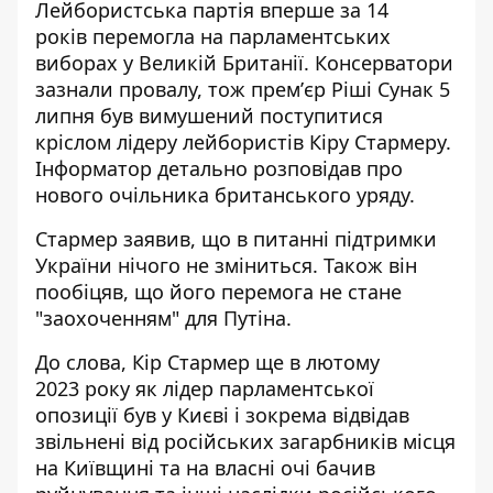
Лейбористська партія вперше за 14
років
перемогла на парламентських
виборах
у Великій Британії. Консерватори
зазнали провалу, тож премʼєр Ріші Сунак 5
липня був вимушений поступитися
кріслом лідеру лейбористів Кіру Стармеру.
Інформатор детально розповідав про
нового очільника британського уряду.
Стармер заявив, що в питанні підтримки
України
нічого не зміниться
. Також він
пообіцяв, що його перемога не стане
"заохоченням" для Путіна.
До слова,
Кір Стармер ще в лютому
2023
року як лідер парламентської
опозиції був у Києві і зокрема відвідав
звільнені від російських загарбників місця
на Київщині та на власні очі бачив