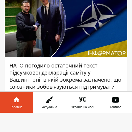
НАТО погодило остаточний текст
підсумкової декларації саміту у
Вашингтоні, в якій зокрема зазначено, що
союзники зобов'язуються
підтримувати
Україну на шляху до вступу в Альянс
.
Згідно з проєктом декларації, Альянс
продовжуватиме підтримувати Україну "на
Головна
Актуально
Україна на часі
Youtube
її незворотньому шляху до повної
Інформатор у
євроатлантичної інтеграції, включаючи
Завантажити
телефоні
👉
членство в НАТО". Декларація підтверджує,