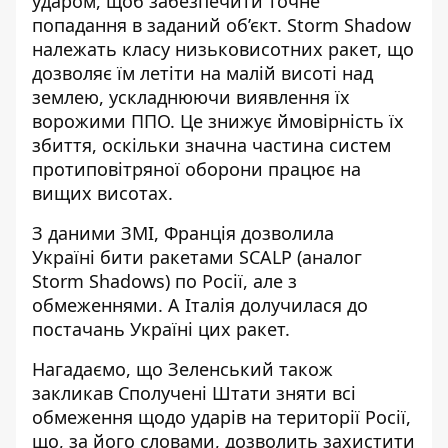
ударом, щоб
забезпечити точне
попадання в заданий об’єкт
. Storm Shadow
належать класу низьковисотних ракет, що
дозволяє їм летіти на малій висоті над
землею, ускладнюючи виявлення їх
ворожими ППО. Це знижує ймовірність їх
збиття, оскільки значна частина систем
протиповітряної оборони працює на
вищих висотах.
З даними ЗМІ,
Франція дозволила
Україні
бити ракетами SCALP (аналог
Storm Shadows) по Росії, але з
обмеженнями. А
Італія долучилася до
постачань
Україні цих ракет.
Нагадаємо, що
Зеленський також
закликав Сполучені Штати зняти всі
обмеження щодо ударів на території Росії
,
що, за його словами, дозволить захистити