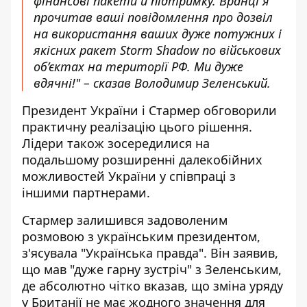
фінансові пакети й підтримку. Вранці я
прочитав ваші повідомлення про
дозвіл
на використання ваших дуже потужних і
якісних ракет Storm Shadow
по військових
об’єктах на території РФ. Ми дуже
вдячні!" – сказав Володимир Зеленський.
Президент України і Стармер обговорили
практичну реалізацію цього рішення.
Лідери також зосередилися на
подальшому розширенні далекобійних
можливостей України у співпраці з
іншими партнерами.
Стармер залишився задоволеним
розмовою з українським президентом,
з'ясувала "Українська правда". Він заявив,
що
мав "дуже гарну зустріч" з Зеленським
,
де абсолютно чітко вказав, що зміна уряду
у Британії не має жодного значення для