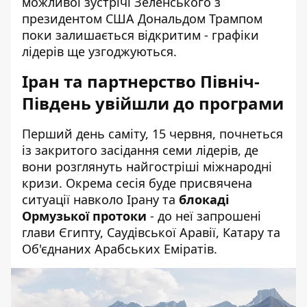
можливої зустрічі Зеленського з
президентом США Дональдом Трампом
поки залишається відкритим - графіки
лідерів ще узгоджуються.
Іран та партнерство Північ-
Південь увійшли до програми
Перший день саміту, 15 червня, почнеться
із закритого засідання семи лідерів, де
вони розглянуть найгостріші міжнародні
кризи. Окрема сесія буде присвячена
ситуації навколо Ірану та
блокаді
Ормузької протоки
- до неї запрошені
глави Єгипту, Саудівської Аравії, Катару та
Об'єднаних Арабських Еміратів.