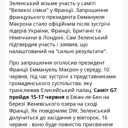
Зеленський
візьме участь у саміті
"Великої сімки" у Франції. Запрошення
французького президента Еммануеля
Макрона стало офіційним після зустрічі
лідерів України, Франції, Британії та
Німеччини в Лондоні. Сам Зеленський
підтвердив участь і заявив, що
налаштований на "сильні результати".
Про запрошення оголосив президент
Франції Еммануель Макрон у середу, 10
червня, під час зустрічі з представниками
громадянського суспільства, яку
транслював Єлисейський палац.
Саміт G7
пройде 15-17 червня
в Евіан-ле-Бен на
березі Женевського озера на сході
Франції, Як
повідомляє
DW, Зеленський
долучиться до засідання у вівторок, 16
червня - воно буде повністю присвячене