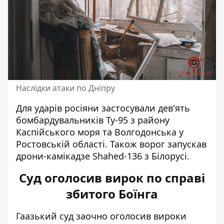
Наслідки атаки по Дніпру
Для ударів росіяни
застосували
дев'ять
бомбардувальників Ту-95 з району
Каспійського моря та Волгодонська у
Ростовській області. Також ворог запускав
дрони-камікадзе Shahed-136 з Білорусі.
Суд оголосив вирок по справі
збитого Боїнга
Гаазький суд заочно
оголосив вироки