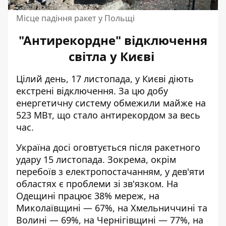
Місце падіння ракет у Польщі
"Антирекордне" відключення
світла у Києві
Цілий день, 17 листопада, у Києві діють
екстрені відключення. За цю добу
енергетичну систему обмежили майже на
523 МВт, що стало
антирекордом
за весь
час.
Україна досі оговтується після ракетного
удару 15 листопада. Зокрема, окрім
перебоїв з електропостачанням, у дев'яти
областях є проблеми зі зв'язком. На
Одещині працює 38% мереж, на
Миколаївщині — 67%, на Хмельниччині та
Волині — 69%, на Чернігівщині — 77%, на