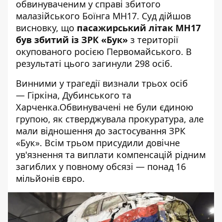
обвинуваченим у справі збитого
малазійського Боїнга МН17. Суд дійшов
висновку, що
пасажирський літак MH17
був збитий із ЗРК «Бук»
з території
окупованого росією Первомайського. В
результаті цього загинули 298 осіб.
Винними у трагедії визнали трьох осіб
— Гіркіна, Дубинського та
Харченка.Обвинувачені не були єдиною
групою, як стверджувала прокуратура, але
мали відношення до застосування ЗРК
«Бук». Всім трьом присудили довічне
ув'язнення та виплати компенсацій рідним
загиблих у повному обсязі — понад 16
мільйонів євро.