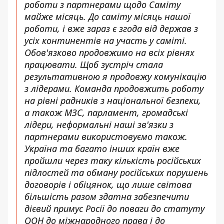
роботи з партнерами щодо Саміту
майже місяць. До саміту місяць нашої
роботи, і вже зараз є згода від держав з
усіх континентів на участь у саміті.
Обов'язково продовжимо на всіх рівнях
працювати. Щоб зустріч стала
результативною я продовжу комунікацію
з лідерами. Команда продовжить роботу
на рівні радників з національної безпеки,
а також МЗС, парламент, громадські
лідери, неформальні наші зв'язки з
партнерами використовуємо також.
Україна та багато інших країн вже
пройшли через таку кількість російських
підлостей та обману російських порушень
договорів і обіцянок, що лише світова
більшість разом здатна забезпечити
дієвий примус Росії до поваги до статуту
ООН до міжнародного права і до