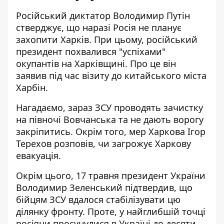
Російський диктатор Володимир Путін
стверджує, що наразі Росія не планує
захопити Харків. При цьому, російський
президент похвалився
"успіхами"
окупантів на Харківщині
. Про це він
заявив під час візиту до китайського міста
Харбін.
Нагадаємо, зараз ЗСУ проводять
зачистку
на півночі Вовчанська
та не дають ворогу
закріпитись. Окрім того, мер Харкова Ігор
Терехов розповів,
чи загрожує Харкову
евакуація
.
Окрім цього, 17 травня президент України
Володимир Зеленський підтвердив, що
бійцям ЗСУ вдалося стабілізувати цю
ділянку фронту. Проте, у найглибшій точці
росіяни просунулися в Україні
до десяти