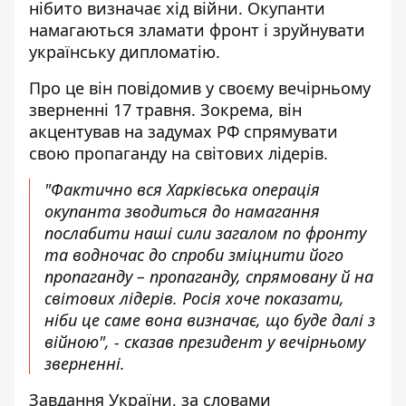
нібито визначає хід війни. Окупанти
намагаються зламати фронт і
зруйнувати
українську дипломатію
.
Про це він повідомив у своєму вечірньому
зверненні 17 травня. Зокрема, він
акцентував на задумах
РФ спрямувати
свою пропаганду на світових лідерів
.
"Фактично вся Харківська операція
окупанта зводиться до намагання
послабити наші сили загалом по фронту
та водночас до спроби зміцнити його
пропаганду – пропаганду, спрямовану й на
світових лідерів. Росія хоче показати,
ніби це саме вона визначає, що буде далі з
війною", - сказав президент у вечірньому
зверненні.
Завдання України, за словами