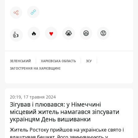
♥
🔥
😭
😆
😡
👍
ЗЕЛЕНСЬКИЙ
ХАРКІВСЬКА ОБЛАСТЬ
ЗСУ
ЗАГОСТРЕННЯ НА ХАРКІВЩИНІ
20:19, 17 травня 2024
Зігував і плювався: у Німеччині
місцевий житель намагався зіпсувати
українцям День вишиванки
Житель Ростоку прийшов на українське свято і
влаштував бешкет, його звинувачують у