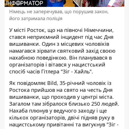
Німець не заперечував, що порушив закон,
його затримала поліція
У місті Росток, що на півночі Німеччини,
стався неприємний інцидент під час Дня
вишиванки. Один з місцевих чоловіків
намагався зірвати святковий захід
своєю
нахабною поведінкою
. Він планувався в
організаторів і вітався у нацистський
спосіб часів Гітлера "Зіг - Хайль".
Як повідомляє Bild, 35-річний чоловік із
Ростока
прийшов на свято на честь Дня
вишиванки
, що проходив у центрі міста.
Загалом там зібралося близько 250 людей.
Нахаба плюнув у ведучого заходу і ще
кількох організаторів, двічі підняв руку в
нацистському привітанні та вигукнув "Зіг -