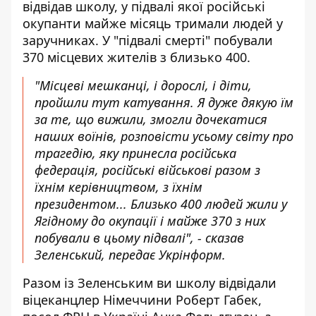
відвідав школу
, у підвалі якої російські
окупанти майже місяць тримали людей у
заручниках. У "підвалі смерті" побували
370 місцевих жителів з близько 400.
"Місцеві мешканці, і дорослі, і діти,
пройшли тут катування. Я дуже дякую їм
за те, що вижили, змогли дочекатися
наших воїнів, розповісти усьому світу про
трагедію, яку принесла російська
федерація, російські військові разом з
їхнім керівництвом, з їхнім
президентом... Близько 400 людей жили у
Ягідному до окупації і майже 370 з них
побували в цьому підвалі", - сказав
Зеленський, передає Укрінформ.
Разом із Зеленським ви школу відвідали
віцеканцлер Німеччини Роберт Габек,