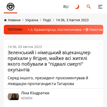
RU
Новини
Україна
Події
14:36, 3 Квітня 2023
⚠️ Краматорськ, Костянтинівка
🔴 Ракетний 
ТОПТЕМИ:
14:36, 03 квітня 2023
Зеленський і німецький віцеканцлер
приїхали у Ягідне, майже всі жителі
якого побували в "підвалі смерті"
окупантів
Серед іншого, президент прокоментував й
ліквідацію пропагандиста Татарова
Ліна Кіндратюк
ADMIN