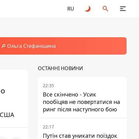
RU
🔎 Ольга Стефанішина
ОСТАННІ НОВИНИ
22:35
ро
Все скінчено - Усик
пообіцяв не повертатися на
ринг після наступного бою
и США
22:17
Путін став уникати поїздок