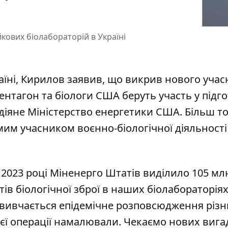
кових біолабораторій в Україні
аїні, Кирилов заявив, що викрив нового учас
Пентагон та біологи США беруть участь у підг
діяне Міністерство енергетики США. Більш то
им учасником воєнно-біологічної діяльності
в 2023 році Міненерго Штатів виділило 105 мл
ів біологічної зброї в наших біолабораторіях
 вивчається епідемічне розповсюдження різн
 цієї операції намалювали. Чекаємо нових вига