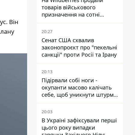
На Wildberries продали
товарів військового
призначення на сотні
ус. Він
мільйонів, але удари ЗСУ
змінили ситуацію
плану
20:27
Сенат США схвалив
законопроєкт про "пекельні
санкції" проти Росії та Ірану
20:13
Підірвали собі ноги -
окупанти масово калічать
себе, щоб уникнути штурмів
- ГУР
20:03
В Україні зафіксували перші
цього року випадки
гарячки Західного Нілу: