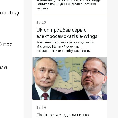
Баньков покинув СІЗО після внесення
застави
ні. Т
оді
17:20
Uklon придбав сервіс
електросамокатів e-Wings
Компанія створює окремий підрозділ
О про
Micromobility, який очолять
співзасновники сервісу самокатів.
и в
17:14
Путін хоче вдарити по