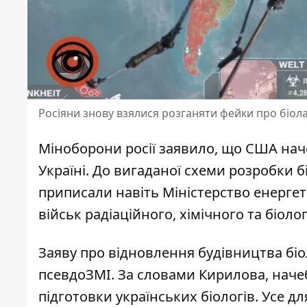
Росіяни знову взялися розганяти фейки про біол
Міноборони росії заявило, що США на
Україні
. До вигаданої схеми розробки б
приписали навіть Міністерство енерге
військ радіаційного, хімічного та біоло
Заяву про відновлення будівництва бі
псевдоЗМІ. За словами Кирилова, нач
підготовки українських біологів. Усе д