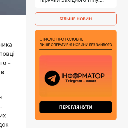
двоє людей заразилися
після укусів комарів
БІЛЬШЕ НОВИН
СТИСЛО ПРО ГОЛОВНЕ
ника
ЛИШЕ ОПЕРАТИВНІ НОВИНИ БЕЗ ЗАЙВОГО
отовці
го –
 в
н
.
ПЕРЕГЛЯНУТИ
их
док