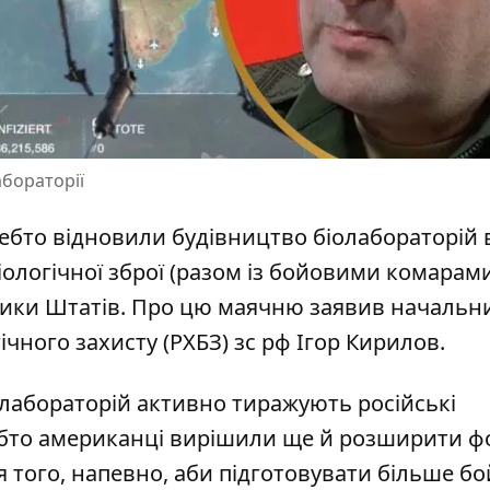
абораторії
чебто відновили
будівництво біолабораторій 
іологічної зброї (разом із бойовими комарам
тики Штатів. Про цю маячню заявив начальн
гічного захисту (РХБЗ) зс рф Ігор Кирилов.
олабораторій активно тиражують російські
ебто американці вирішили ще й розширити ф
ля того, напевно, аби підготовувати більше б