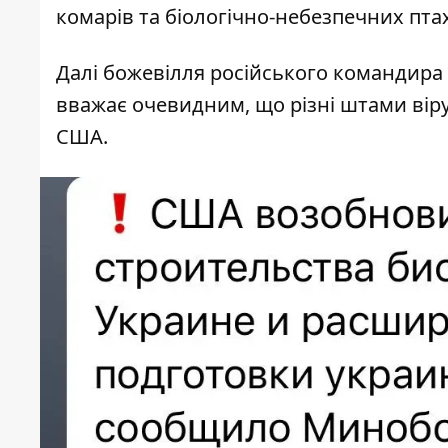
комарів та біологічно-небезпечних птах
Далі божевілля російського командира пі
вважає очевидним, що різні штами віру
США.