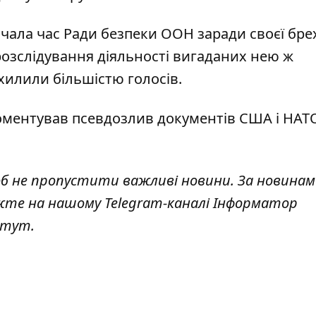
ачала час Ради безпеки ООН заради своєї брех
розслідування діяльності вигаданих нею ж
хилили більшістю голосів.
ментував псевдозлив документів США і НАТ
б не пропустити важливі новини. За новинам
жте на нашому Telegram-каналі
Інформатор
тут
.