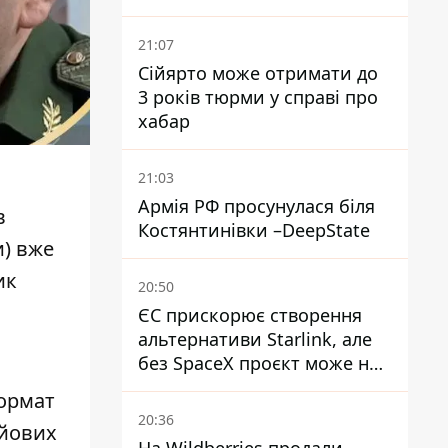
постраждалих
21:07
Сійярто може отримати до
3 років тюрми у справі про
хабар
21:03
Армія РФ просунулася біля
в
Костянтинівки –DeepState
и) вже
ик
20:50
ЄС прискорює створення
альтернативи Starlink, але
без SpaceX проєкт може не
обійтися
ормат
20:36
ойових