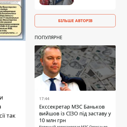
БІЛЬШЕ АВТОРІВ
ПОПУЛЯРНЕ
ни
17:44
а
Екссекретар МЗС Баньков
вийшов із СІЗО під заставу у
ії так
10 млн грн
Колишній держсекретар МЗС Олександр