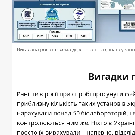
Вигадана росією схема діфльності та фінансуванн
Вигадки п
Раніше в росії при спробі просунути ф
приблизну кількість таких установ в Ук
нарахували понад 50 біолабораторій
, 
контролюються ним же. Ніхто в Україні с
просто їх вирахували – напевно, відслі