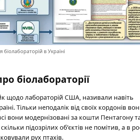
я біолабораторій в Україні
ро біолабораторії
ейк щодо лабораторій США, називали навіть
раїні.
Тільки неподалік від своїх кордонів во
і всі вони модернізовані за кошти Пентагону т
кільки підозрілих об’єктів не помітив, а в рос
дковували рух птахів.