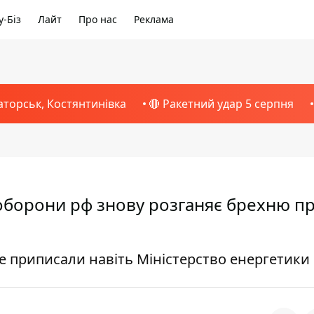
-Біз
Лайт
Про нас
Реклама
аторськ, Костянтинівка
🔴 Ракетний удар 5 серпня
ноборони рф знову розганяє брехню п
е приписали навіть Міністерство енергетик