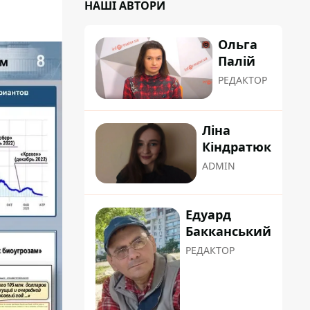
НАШІ АВТОРИ
Ольга
Палій
РЕДАКТОР
Ліна
Кіндратюк
ADMIN
Едуард
Бакканський
РЕДАКТОР