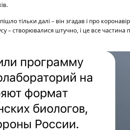
ів.
шло тільки далі – він згадав і про коронавір
су – створювалися штучно, і це все частина 