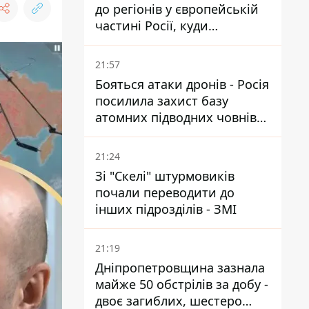
до регіонів у європейській
частині Росії, куди
регулярно долітають дрони
21:57
Бояться атаки дронів - Росія
посилила захист базу
атомних підводних човнів
за 7400 км від України
21:24
Зі "Скелі" штурмовиків
почали переводити до
інших підрозділів - ЗМІ
21:19
Дніпропетровщина зазнала
майже 50 обстрілів за добу -
двоє загиблих, шестеро