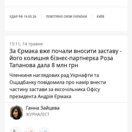
УДАР РФ 14.05.26
ПОВІТРЯНІ СИЛИ УКРАЇНИ
КИЇВ
15:11, 14 травня
За Єрмака вже почали вносити заставу -
його колишня бізнес-партнерка Роза
Тапанова дала 8 млн грн
Членкиня наглядових рад Укрнафти та
Ощадбанку повідомила про намір внести
частину застави за ексочільника Офісу
президента Андрія Єрмака
Ганна Зайцева
ЖУРНАЛІСТ