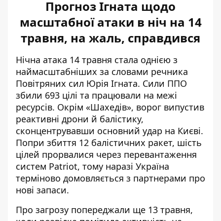
Прогноз Ігната щодо
масштабної атаки в ніч на 14
травня, на жаль, справдився
Нічна атака 14 травня
стала однією з
наймасштабніших
за словами речника
Повітряних сил Юрія Ігната. Сили
ППО
збили 693 цілі
та працювали на межі
ресурсів. Окрім «Шахедів», ворог випустив
реактивні дрони й балістику,
сконцентрувавши основний удар на Києві.
Попри збиття 12 балістичних ракет, шість
цілей прорвалися через перевантаження
систем Patriot, тому наразі Україна
терміново домовляється з партнерами про
нові запаси.
Про загрозу
попереджали ще 13 травня
,