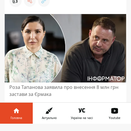
👍
Роза Тапанова заявила про внесення 8 млн грн
застави за Єрмака
Членкиня наглядової ради "Укрнафти"
та "Ощадбанку" Роза Тапанова заявила
Головна
Актуально
Україна на часі
Youtube
про готовність внести 8 мільйонів гривень
як частину застави
за колишнього
Інформатор у