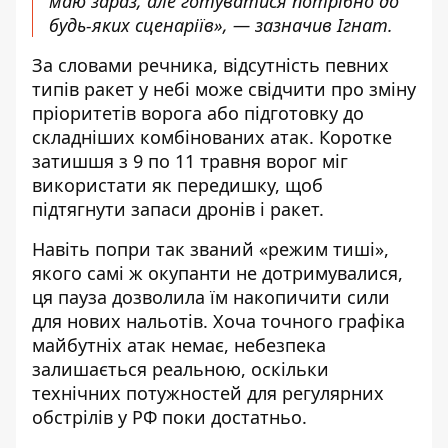
маю зараз, але готуватися потрібно до
будь-яких сценаріїв», — зазначив Ігнат.
За словами речника, відсутність певних
типів ракет у небі може свідчити про зміну
пріоритетів ворога або підготовку до
складніших комбінованих атак. Коротке
затишшя з 9 по 11 травня ворог міг
використати як передишку, щоб
підтягнути запаси дронів і ракет.
Навіть попри так званий
«режим тиші»,
якого самі ж окупанти не дотримувалися
,
ця пауза дозволила їм накопичити сили
для нових нальотів. Хоча точного графіка
майбутніх атак немає, небезпека
залишається реальною, оскільки
технічних потужностей для регулярних
обстрілів у РФ поки достатньо.