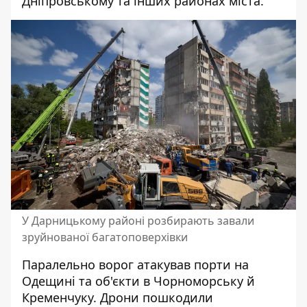
Дніпровському та інших районах міста.
У Дарницькому районі розбирають завали
зруйнованої багатоповерхівки
Паралельно ворог
атакував порти на
Одещині
та об'єкти в Чорноморську й
Кременчуку. Дрони пошкодили