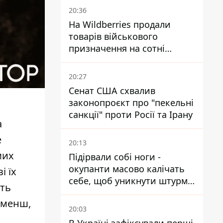
20:36
На Wildberries продали
товарів військового
призначення на сотні
мільйонів, але удари ЗСУ
змінили ситуацію
20:27
Сенат США схвалив
законопроєкт про "пекельні
санкції" проти Росії та Ірану
а
е
20:13
мих
Підірвали собі ноги -
окупанти масово калічать
і їх
себе, щоб уникнути штурмів
ють
- ГУР
 менш,
20:03