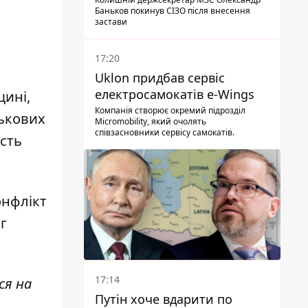
Баньков покинув СІЗО після внесення
застави
17:20
Uklon придбав сервіс
електросамокатів e-Wings
щині,
Компанія створює окремий підрозділ
ськових
Micromobility, який очолять
співзасновники сервісу самокатів.
ість
онфлікт
іг
17:14
ся на
Путін хоче вдарити по