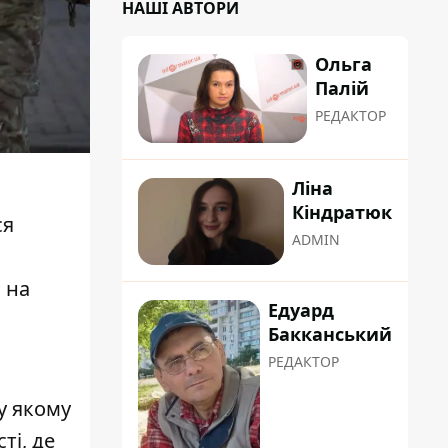
НАШІ АВТОРИ
Ольга
Палій
РЕДАКТОР
Ліна
Кіндратюк
ся
ADMIN
 на
Едуард
Бакканський
РЕДАКТОР
у якому
ті, де