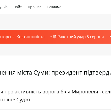
-Біз
Лайт
Про нас
Реклама
аторськ, Костянтинівка
🔴 Ракетний удар 5 серпня
чення міста Суми: президент підтверд
 про активність ворога біля Миропілля - се
енніше Суджі