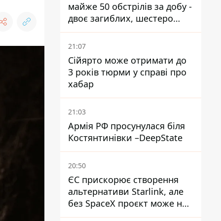
майже 50 обстрілів за добу -
двоє загиблих, шестеро
постраждалих
21:07
Сійярто може отримати до
3 років тюрми у справі про
хабар
21:03
Армія РФ просунулася біля
Костянтинівки –DeepState
20:50
ЄС прискорює створення
альтернативи Starlink, але
без SpaceX проєкт може не
обійтися