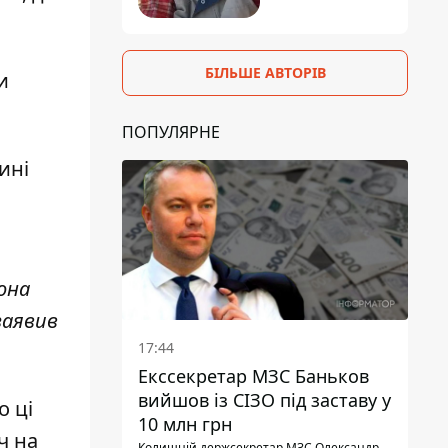
БІЛЬШЕ АВТОРІВ
и
ПОПУЛЯРНЕ
ині
рона
заявив
17:44
Екссекретар МЗС Баньков
вийшов із СІЗО під заставу у
о ці
10 млн грн
ч на
Колишній держсекретар МЗС Олександр