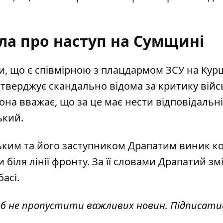
ла про наступ на Сумщині
и
, що є співмірною з плацдармом ЗСУ на Кур
стверджує скандально відома за критику вій
она вважає, що за це має нести відповідальн
ький.
ським та його заступником Драпатим виник к
 біля лінії фронту. За її словами Драпатий зм
асі.
об не пропустити важливих новин. Підписати