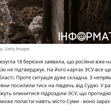
р, Getty Images
езугла 18 березня
заявила, що росіяни вже н
ію не підтверджує. На його картах ЗСУ все щ
ласті. Проте ситуація дуже складна. З непря
ни посилили тиск на південь від Суджі. У раз
можуть опинитися підрозділи ЗСУ, що протиді
 може попасти навіть місто Суми - воно зараз