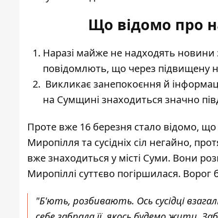
Що відомо про н
Наразі майже не надходять новини 
повідомлють, що через підвищену не
Викликає занепокоєння й інформаці
на Сумщині знаходиться значно пів
Проте вже 16 березня стало відомо, що
Миропілля та сусідніх сіл негайно, пр
вже знаходиться у місті Суми. Вони ро
Миропіллі суттєво погіршилася. Ворог б
"Б'ють, розбивають. Ось сусідці взагалі
себе забрала її, якось будемо жити. Заб