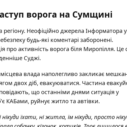
аступ ворога на Сумщині
з регіону. Неофіційно джерела Інформатора у
безпеку будь-які коментарі заборонені.
я про активність ворога біля Миропілля. Це
денніше Суджі.
 місцева влада
наполегливо закликає мешка
отягом двох діб, евакуюватися. Частина еваку
зповідають, що останніми днями ситуація у
ʼє КАБами, руйнує житло та автівки.
 нікуди їхати, ні житла, їм нікуди, просто ніку
рала собачку, кізочок, котиків. Троє лишилося в 