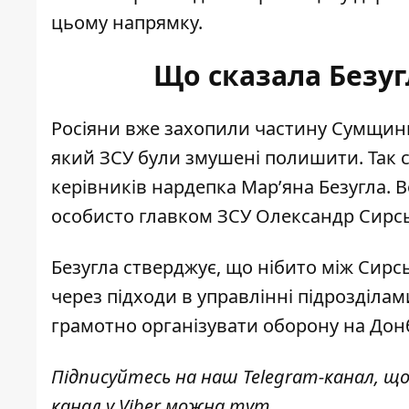
цьому напрямку.
Що сказала Безуг
Росіяни
вже захопили частину Сумщин
який ЗСУ були змушені полишити. Так 
керівників нардепка Марʼяна Безугла. В
особисто главком ЗСУ Олександр Сирс
Безугла стверджує, що нібито між Сир
через підходи в управлінні підрозділами
грамотно організувати оборону на Донб
Підписуйтесь на наш
Telegram-канал
, щ
канал у Viber можна
тут
.