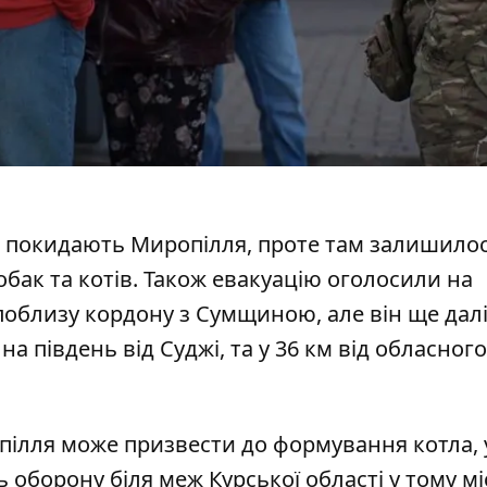
 покидають Миропілля
, проте там залишило
обак та котів. Також
евакуацію оголосили на
поблизу кордону з Сумщиною, але він ще далі
 на південь від Суджі, та у 36 км від обласного
нопілля може призвести до формування котла, 
оборону біля меж Курської області у тому міс