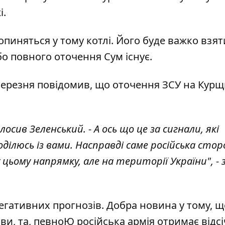
і.
 опиняться у тому котлі. Його буде важко взят
бо повного оточення Сум існує.
ерезня повідомив, що оточення ЗСУ на Курщ
лосив Зеленський. - А ось що це за сигнали, які
оділюсь із вами. Насправді саме російська сто
 цьому напрямку, але на території України", -
егативних прогнозів. Добра новина у тому, щ
ви, та, певноЮ російська армія отримає відсі