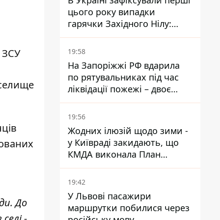
В Україні зафіксували перші
цього року випадки
гарячки Західного Нілу:
двоє людей заразилися
після укусів комарів
19:58
 ЗСУ
На Запоріжжі РФ вдарила
по рятувальниках під час
 селище
ліквідації пожежі – двоє
поранених
19:56
нців
Жодних ілюзій щодо зими -
у Київраді закидають, що
йованих
КМДА виконала План
стійкості на 20%
19:42
У Львові пасажири
ди. До
маршрутки побилися через
селі -
російську мову