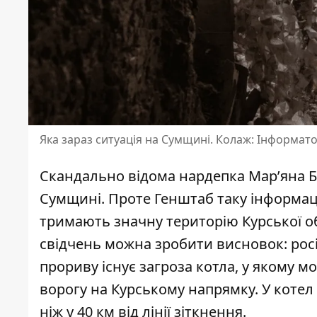
Яка зараз ситуація на Сумщині. Колаж: Інформато
Скандально відома нардепка Марʼяна Б
Сумщині
. Проте Генштаб таку інформац
тримають значну територію Курської об
свідчень можна зробити висновок: росія
прориву існує загроза котла, у якому 
ворогу на Курському напрямку. У котел
ніж у 40 км від лінії зіткнення.