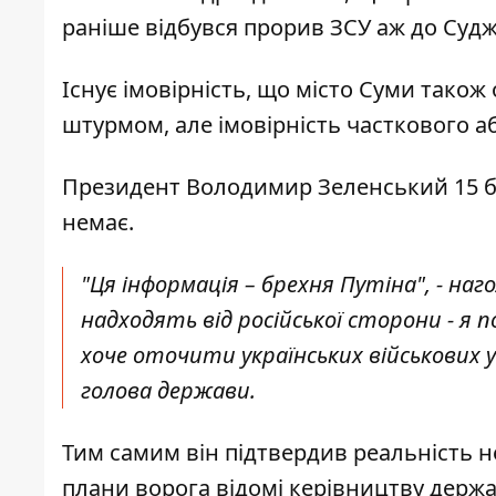
раніше відбувся прорив ЗСУ аж до Судж
Існує імовірність, що місто Суми також
штурмом, але імовірність часткового а
Президент Володимир Зеленський 15 б
немає.
"Ця інформація – брехня Путіна", - наго
надходять від російської сторони - я п
хоче оточити українських військових у
голова держави
.
Тим самим він підтвердив реальність н
плани ворога відомі керівництву держа