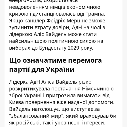
енергоносіїв, скористалась
невдоволенням німців економічною
кризою і дистанціювалась від Трампа.
Якщо канцлер Фрідріх Мерц не зможе
зупинити втрату довіри, АдН на чолі з
лідеркою Аліс Вайдель може стати
найсильнішою політичною силою на
виборах до Бундестагу 2029 року.
Що означатиме перемога
партії для України
Лідерка АдН Аліса Вайдель різко
розкритикувала постачання Німеччиною
зброї Україні і пригрозила вимагати від
Києва повернення вже наданої допомоги.
Вайдель наголошує, що виступає за
"збалансований мир", який враховував би
як російські, так і українські інтереси.