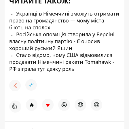
ЧИТАЙТЕ ТАКОЖ:
Українці в Німеччині зможуть отримати
право на громадянство — чому міста
б'ють на сполох
Російська опозиція створила у Берліні
власну політичну партію - її очолив
хороший руський Яшин
Стало відомо, чому США відмовилися
продавати Німеччині ракети Tomahawk -
РФ зіграла тут деяку роль
♥
🔥
😭
😆
😡
👍