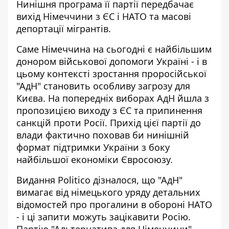
Нинішня програма її партії передбачає
вихід Німеччини з ЄС і НАТО та масові
депортації мігрантів.
Саме Німеччина на сьогодні є найбільшим
донором військової допомоги Україні - і в
цьому контексті зростання проросійської
"АдН" становить особливу загрозу для
Києва. На попередніх виборах АдН йшла з
пропозицією виходу з ЄС та припинення
санкцій проти Росії. Прихід цієї партії до
влади фактично поховав би нинішній
формат підтримки України з боку
найбільшої економіки Євросоюзу.
Видання Politico дізналося, що "АдН"
вимагає від німецького уряду детальних
відомостей про прогалини в обороні НАТО
- і ці запити можуть зацікавити Росію.