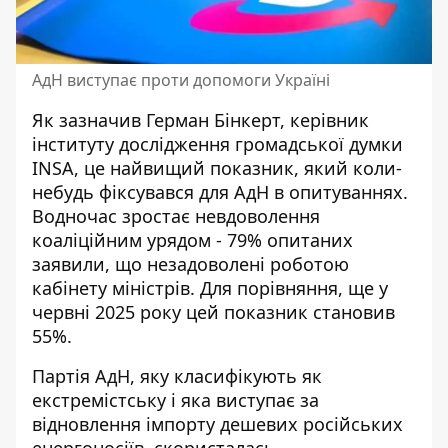
АдН виступає проти допомоги Україні
Як зазначив Герман Бінкерт, керівник
інституту дослідження громадської думки
INSA
, це найвищий показник, який коли-
небудь фіксувався для АдН в опитуваннях.
Водночас зростає невдоволення
коаліційним урядом - 79% опитаних
заявили, що незадоволені роботою
кабінету міністрів. Для порівняння, ще у
червні 2025 року цей показник становив
55%.
Партія АдН, яку класифікують як
екстремістську і яка виступає за
відновлення імпорту дешевих російських