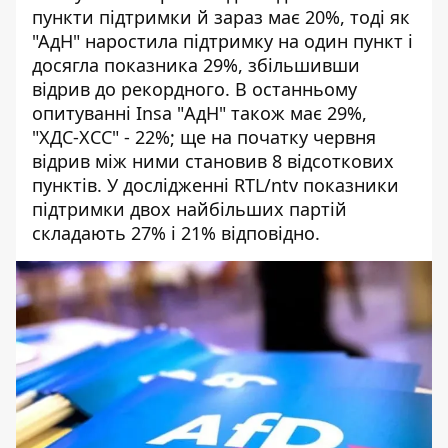
пункти підтримки й зараз має 20%, тоді як
"АдН" наростила підтримку на один пункт і
досягла показника 29%, збільшивши
відрив до рекордного. В останньому
опитуванні Insa "АдН" також має 29%,
"ХДС-ХСС" - 22%; ще на початку червня
відрив між ними становив 8 відсоткових
пунктів. У дослідженні RTL/ntv показники
підтримки двох найбільших партій
складають 27% і 21% відповідно.