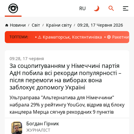
RU
Новини
Світ
Країни світу
09:28, 17 Червня 2026
⚠️ Краматорськ, Костянтинівка
🔴 Ракетний 
ТОПТЕМИ:
09:28, 17 червня
За соцопитуванням у Німеччині партія
АдН побила всі рекорди популярності –
після перемоги на виборах вона
заблокує допомогу Україні
Ультраправа "Альтернатива для Німеччини"
набрала 29% у рейтингу YouGov, відрив від блоку
канцлера Мерца сягнув рекордних 9 пунктів
Богдан Гірник
ЖУРНАЛІСТ