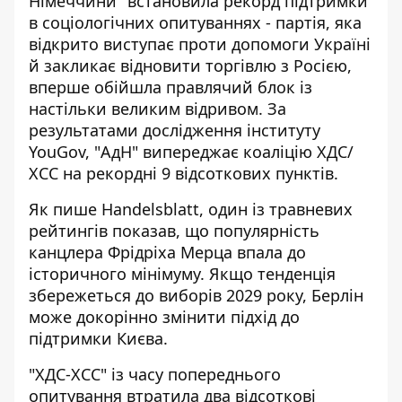
Німеччини" встановила рекорд підтримки
в соціологічних опитуваннях - партія, яка
відкрито виступає
проти допомоги Україні
й закликає відновити торгівлю з Росією,
вперше обійшла правлячий блок із
настільки великим відривом. За
результатами дослідження інституту
YouGov, "АдН" випереджає коаліцію ХДС/
ХСС на рекордні 9 відсоткових пунктів.
Як пише
Handelsblatt
, один із травневих
рейтингів показав, що популярність
канцлера Фрідріха Мерца впала до
історичного мінімуму. Якщо тенденція
збережеться до виборів 2029 року, Берлін
може докорінно змінити підхід до
підтримки Києва.
"ХДС-ХСС" із часу попереднього
опитування втратила два відсоткові