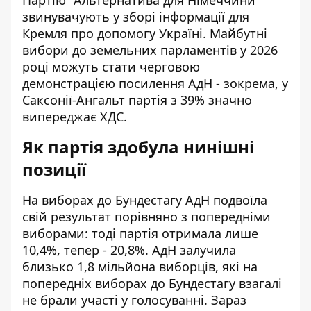
Партію "Альтернатива для Німеччини"
звинувачують у зборі інформації для
Кремля про допомогу Україні. Майбутні
вибори до земельних парламентів у 2026
році можуть стати черговою
демонстрацією посилення АдН - зокрема, у
Саксонії-Ангальт партія з 39% значно
випереджає ХДС.
Як партія здобула нинішні
позиції
На виборах до Бундестагу АдН подвоїла
свій результат порівняно з попередніми
виборами: тоді партія отримала лише
10,4%, тепер - 20,8%. АдН залучила
близько 1,8 мільйона виборців, які на
попередніх виборах до Бундестагу взагалі
не брали участі у голосуванні. Зараз