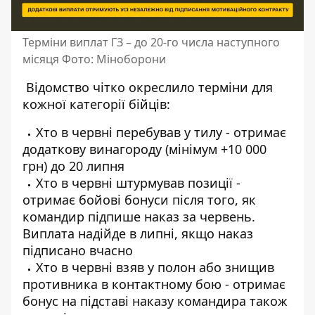
Терміни виплат ГЗ – до 20-го числа наступного
місяця Фото: Міноборони
Відомство чітко окреслило терміни для
кожної категорії бійців:
Хто в червні перебував у тилу - отримає
додаткову винагороду (мінімум +10 000
грн) до 20 липня
Хто в червні штурмував позиції -
отримає бойові бонуси після того, як
командир підпише наказ за червень.
Виплата надійде в липні, якщо наказ
підписано вчасно
Хто в червні взяв у полон або знищив
противника в контактному бою - отримає
бонус на підставі наказу командира також