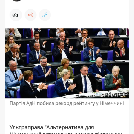
👍
Партія АдН побила рекорд рейтингу у Німеччині
Ультраправа "Альтернатива для