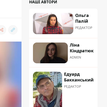
НАШІ АВТОРИ
Ольга
Палій
РЕДАКТОР
Ліна
Кіндратюк
ADMIN
Едуард
Бакканський
РЕДАКТОР