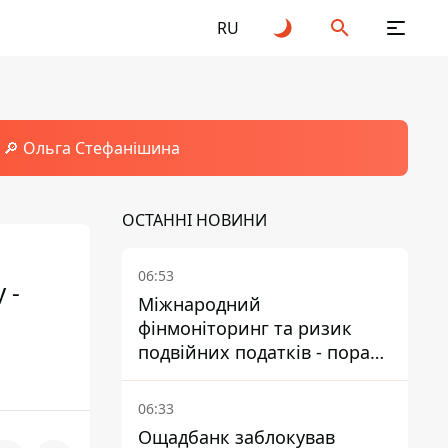
RU
🔎 Ольга Стефанішина
ОСТАННІ НОВИНИ
06:53
 -
Міжнародний
фінмоніторинг та ризик
подвійних податків - поради
українцям в Польщі
06:33
Ощадбанк заблокував