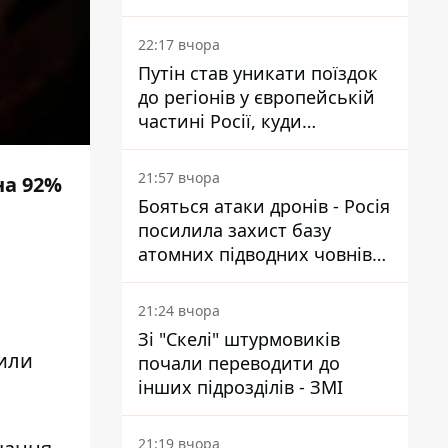
22:17 вчора
Путін став уникати поїздок
до регіонів у європейській
частині Росії, куди
регулярно долітають дрони
21:57 вчора
на 92%
Бояться атаки дронів - Росія
посилила захист базу
атомних підводних човнів
за 7400 км від України
21:24 вчора
Зі "Скелі" штурмовиків
пили
почали переводити до
інших підрозділів - ЗМІ
21:19 вчора