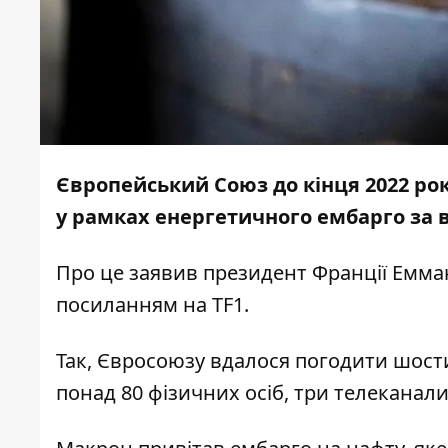
Європейський Союз до кінця 2022 рок
у рамках енергетичного ембарго за ві
Про це заявив президент Франції Емм
посиланням на
TF1
.
Так, Євросоюзу вдалося погодити шости
понад 80 фізичних осіб, три телеканали