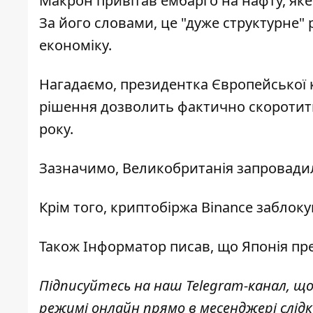
Макрон привітав
ембарго на нафту
, як
За його словами, це "дуже структурне"
економіку.
Нагадаємо, президентка Європейської к
рішення дозволить фактично скоротити 
року.
Зазначимо, Великобританія
запровадил
Крім того, криптобіржа Binance
заблоку
Також
Інформатор
писав, що Японія
пр
Підписуйтесь на наш
Telegram-канал
, щ
режимі онлайн прямо в месенджері слід