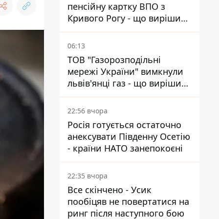
пенсійну картку ВПО з
Кривого Рогу - що вирішив
суд
06:13
ТОВ "Газорозподільні
мережі України" вимкнули
львів'янці газ - що вирішив
суд
22:56 вчора
Росія готується остаточно
анексувати Південну Осетію
- країни НАТО занепокоєні
22:35 вчора
Все скінчено - Усик
пообіцяв не повертатися на
ринг після наступного бою