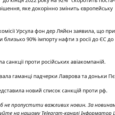
е "до кінця 2022 року на 92%" скоротить поста
 рішення, яке докорінно змінить європейську
омісії Урсула фон дер Ляйєн
заявила
, що пр
близько 90% імпорту нафти з росії до ЄС до
а санкції проти російських авіакомпаній
.
вала гаманці падчерки Лаврова та доньки Пє
едставила новий список санкцій проти
рф.
об не пропустити важливих новин. За новина
куйте на нашому Telegram-каналі
Інформатор L