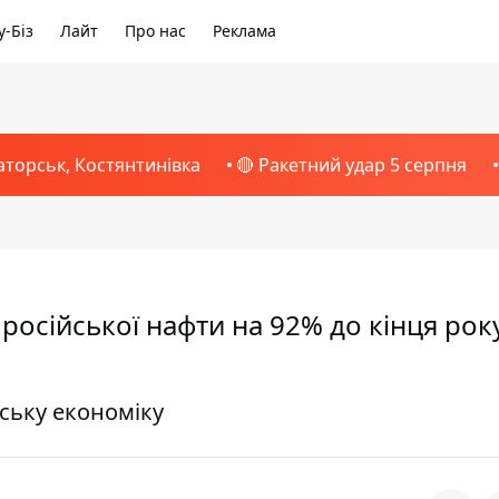
-Біз
Лайт
Про нас
Реклама
аторськ, Костянтинівка
🔴 Ракетний удар 5 серпня
осійської нафти на 92% до кінця року
ську економіку