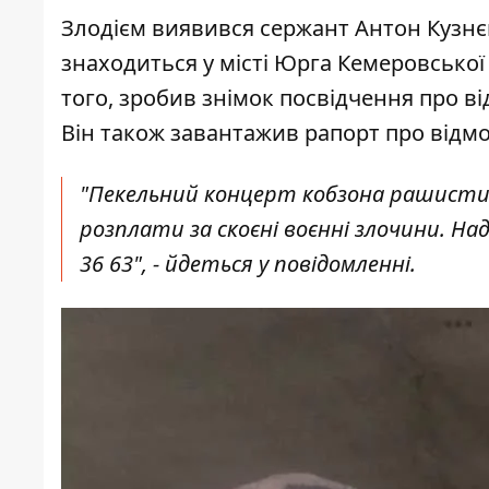
Злодієм виявився сержант Антон Кузнєцо
знаходиться у місті Юрга Кемеровської 
того, зробив знімок посвідчення про в
Він також завантажив рапорт про відмов
"Пекельний концерт кобзона рашисти 
розплати за скоєні воєнні злочини. Н
36 63", - йдеться у повідомленні.