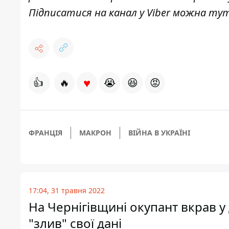
Підписатися на канал у Viber можна
ту
♥
👍
🔥
😭
😆
😡
ФРАНЦІЯ
МАКРОН
ВІЙНА В УКРАЇНІ
17:04, 31 травня 2022
На Чернігівщині окупант вкрав у 
"злив" свої дані