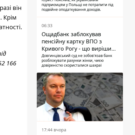
українцям в Польщі
підприємцям у Польщі не потрапити під
разі він
подвійне оподаткування доходів.
. Крім
06:33
атності.
Ощадбанк заблокував
пенсійну картку ВПО з
Кривого Рогу - що вирішив
ід
суд
Довгинцівський суд не зобов'язав банк
розблокувати рахунки жінки, чиєю
52 166
довіреністю скористалися шахраї
17:44 вчора