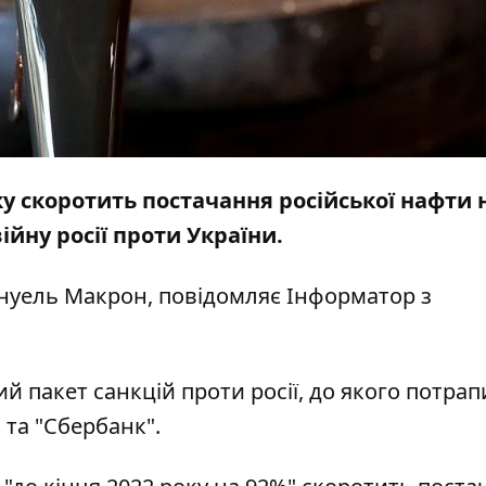
у скоротить постачання російської нафти 
йну росії проти України.
ануель Макрон, повідомляє
Інформатор
з
й пакет санкцій проти росії, до якого потра
 та "Сбербанк".