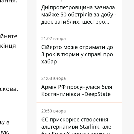
чання.
Дніпропетровщина зазнала
майже 50 обстрілів за добу -
двоє загиблих, шестеро
постраждалих
ийняте
21:07 вчора
 кінця
Сійярто може отримати до
3 років тюрми у справі про
хабар
21:03 вчора
Армія РФ просунулася біля
скова.
Костянтинівки –DeepState
20:50 вчора
ЄС прискорює створення
ми в
альтернативи Starlink, але
ive
.
без SpaceX проєкт може не