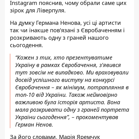
Instagram пояснив, чому обрали
саме цих
зірок для Ліверпуля
.
На думку Германа Ненова,
усі ці артисти
так чи інакше пов'язані з Євробаченням
і
розкривають одну з граней нашого
сьогодення.
“Кожен з тих, хто презентуватиме
Україну в рамках Євробачення, з'явився
тут зовсім не випадково. Ми враховували
досвід успішного виступу на конкурсі
Євробачення – як мінімум, потрапляння в
топ-10 від України. Також
неймовірно
важливою була історія артиста
. Вона
мала розкривати одну з граней портрета
України сьогодення”, – прокоментував
Герман Ненов.
За його словами, Марія Яремчук