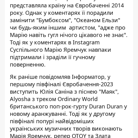
представляла країну на Євробаченні 2014
року. Однак у коментарях її порадили
замінити "Бумбоксом", "Океаном Ельзи"
чи будь-яким іншим артистом, "адже про
Марію навіть гугл нічого цікавого не знає".
Тоді як у
коментарях в Instagram
Суспільного
Марію Яремчук навпаки
підтримали і зраділи її гучному
поверненню.
Як раніше повідомляв Інформатор,
у
першому півфіналі Євробачення-2023
виступить Юлія Саніна з піснею "Маяк",
Alyosha з треком Ordinary World
британського поп-рок-гурту Duran Duran у
новому аранжуванні. Тоді як у другому
півфіналі попурі найвідоміших
українських музичних творів виконають
Марія Яремчук, репер OTOY та Злата