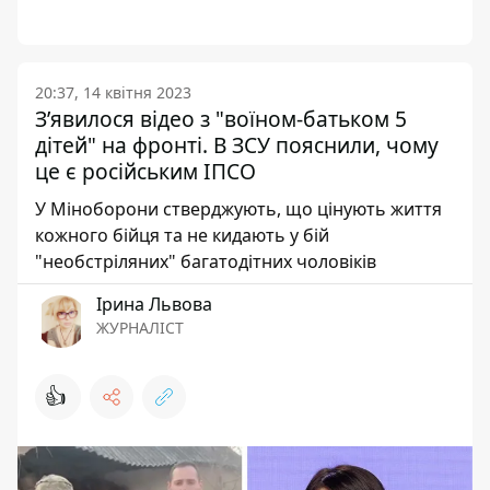
20:37, 14 квітня 2023
Зʼявилося відео з "воїном-батьком 5
дітей" на фронті. В ЗСУ пояснили, чому
це є російським ІПСО
У Міноборони стверджують, що цінують життя
кожного бійця та не кидають у бій
"необстріляних" багатодітних чоловіків
Ірина Львова
ЖУРНАЛІСТ
👍