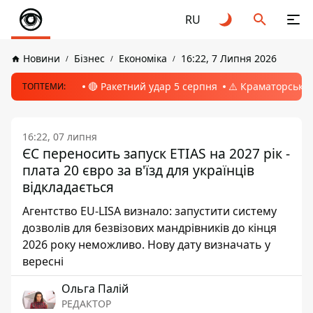
RU
Новини
Бізнес
Економіка
16:22, 7 Липня 2026
🔴 Ракетний удар 5 серпня
⚠️ Краматорськ, 
ТОПТЕМИ:
16:22, 07 липня
ЄС переносить запуск ETIAS на 2027 рік -
плата 20 євро за в'їзд для українців
відкладається
Агентство EU-LISA визнало: запустити систему
дозволів для безвізових мандрівників до кінця
2026 року неможливо. Нову дату визначать у
вересні
Ольга Палій
РЕДАКТОР