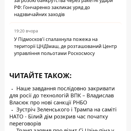
загрозою банкрутства через ракетні удари
РФ: Гончаренко закликає уряд до
надзвичайних заходів
19:20 вчора
У Підмосков'ї спалахнула пожежа на
території ЦНДІмаш, де розташований Центр
управління польотами Роскосмосу
ЧИТАЙТЕ ТАКОЖ:
Наше завдання послідовно закривати
для росії до технологій ВПК – Владислав
Власюк про нові санкції РНБО
Зустріч Зеленського і Трампа на саміті
НАТО - Білий дім розкрив час початку
переговорів
Трамп заявив про візит Сі Цзіньпіна у