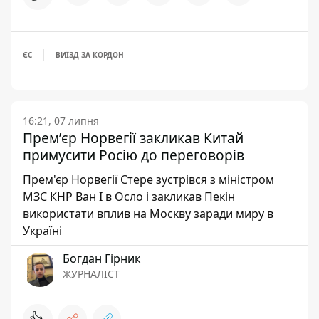
ЄС
ВИЇЗД ЗА КОРДОН
16:21, 07 липня
Премʼєр Норвегії закликав Китай
примусити Росію до переговорів
Прем'єр Норвегії Стере зустрівся з міністром
МЗС КНР Ван І в Осло і закликав Пекін
використати вплив на Москву заради миру в
Україні
Богдан Гірник
ЖУРНАЛІСТ
👍