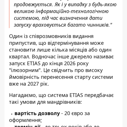
продовжується. Як і у випадку з будь-якою
великою інформаційно-технологічною
системою, під час визначення дати
запуску враховується багато чинників."
Один із співрозмовників видання
припустив, що відтермінування може
становити лише кілька місяців або один
квартал. Водночас інше джерело називає
запуск ETIAS до кінця 2026 року
"ілюзорним". Це свідчить про високу
ймовірність перенесення старту системи
вже на 2027 рік.
Нагадаємо, що система ETIAS передбачає
такі умови для мандрівників:
вартість дозволу
- 20 євро за
оформлення;
термін дії
- до трьох років або до