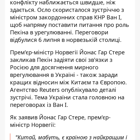
конфлікту наближається швидше, ніж
здається. Осло скористалося зустріччю з
міністром закордонних справ КНР Ван І,
щоб напряму поставити питання про роль
Пекіна в урегулюванні. Переговори
відбулися 6 липня в норвезькій столиці.
Прем'єр-міністр Норвегії Йонас Гар Стере
закликав Пекін задіяти свої зв'язки з
Росією для досягнення мирного
врегулювання в Україні - також заради
кращих відносин між Китаєм та Європою.
Агентство
Reuters опублікувало деталі
зустрічі. Тема України стала головною на
переговорах із Ван І.
Як заявив Йонас Гар Стере, прем'єр-
міністр Норвегії:
"Китай, мабуть, є країною з найкращим і