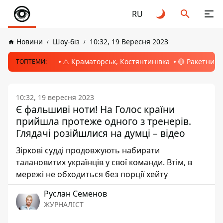
RU
Новини
Шоу-біз
10:32, 19 Вересня 2023
⚠️ Краматорськ, Костянтинівка
🔴 Ракетний 
ТОПТЕМИ:
10:32, 19 вересня 2023
Є фальшиві ноти! На Голос країни
прийшла протеже одного з тренерів.
Глядачі розійшлися на думці – відео
Зіркові судді продовжують набирати
талановитих українців у свої команди. Втім, в
мережі не обходиться без порції хейту
Руслан Семенов
ЖУРНАЛІСТ