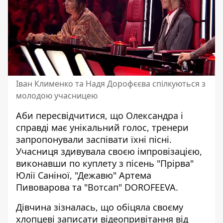
Іван Клименко та Надя Дорофєєва спілкуються з
молодою учасницею
Аби пересвідчитися, що Олександра і
справді має унікальний голос, тренери
запропонували заспівати їхні пісні.
Учасниця здивувала своєю імпровізацією,
виконавши по куплету з пісень "Прірва"
Юлії Саніної, "Дежавю" Артема
Пивоварова та "Вотсап" DOROFEEVA.
Дівчина зізналась, що обіцяла своєму
хлопцеві записати відеопривітання від