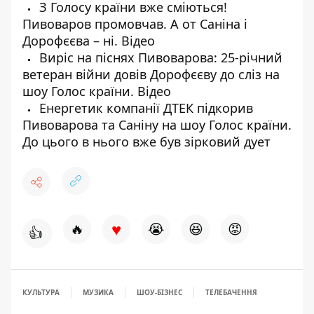
З Голосу країни вже сміються!
Пивоваров промовчав. А от Саніна і
Дорофєєва – ні. Відео
Виріс на піснях Пивоварова: 25-річний
ветеран війни довів Дорофєєву до сліз на
шоу Голос країни. Відео
Енергетик компанії ДТЕК підкорив
Пивоварова та Саніну на шоу Голос країни.
До цього в нього вже був зірковий дует
♥
🔥
😭
😆
😡
👍
КУЛЬТУРА
МУЗИКА
ШОУ-БІЗНЕС
ТЕЛЕБАЧЕННЯ