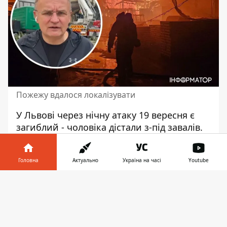
Пожежу вдалося локалізувати
У Львові через
нічну атаку 19 вересня
є
загиблий - чоловіка дістали з-під завалів.
Було три влучання у промислові склади.
Там рятувальники досі тушать пожежу.
Головна
Актуально
Україна на часі
Youtube
Як повідомив начальник Львівської ОВА
Інформатор у
Максим Козицький, Львівщину вночі
Завантажити
телефоні
👉
майже
2,5 години атакували шахеди
. За
попередньою інформацією, у напрямку
області летіло 18 таких дронів, 15 із них