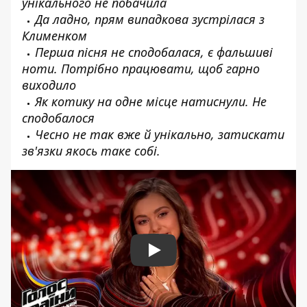
унікального не побачила
Да ладно, прям випадкова зустрілася з
Клименком
Перша пісня не сподобалася, є фальшиві
ноти. Потрібно працювати, щоб гарно
виходило
Як котику на одне місце натиснули. Не
сподобалося
Чесно не так вже й унікально, затискати
зв'язки якось таке собі.
Play