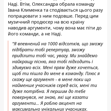
Наді. Втім, Олександра обрала команду
Івана Клименка та сподівається цього разу
попрацювати з ним подовше. Перед цим
музичний продюсер на всю країну
наводив аргументи, чому вона має піти до
його команди, а не Наді.
"Я впевнений на 1000 відсотків, що зможу
підібрати тобі репертуар, зможу
приділити тобі час, увагу. Ми знайдемо
найкращу пісню, яка тобі підходить і
здивуємо всіх. Мені прям дуже хочеться,
щоб ти пішла до мене в команду. Плюс я
скажу ще аргумент - в мене поки що
найменше учасників серед всіх, мені ти
дуже потрібна. Я першим до тебе
повернувся, не знаю, які ще казати
аргументи… Я роблю акцент на
максимально унікальних учасниках.