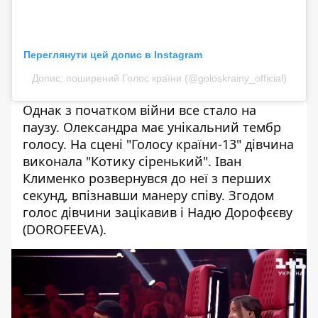
Переглянути цей допис в Instagram
Допис, поширений Голос країни (@goloskrainy_official)
Однак з початком війни все стало на
паузу. Олександра має унікальний тембр
голосу. На сцені "Голосу країни-13" дівчина
виконала "Котику сіренький". Іван
Клименко розвернувся до неї з перших
секунд, впізнавши манеру співу. Згодом
голос дівчини зацікавив і Надю Дорофєєву
(DOROFEEVA).