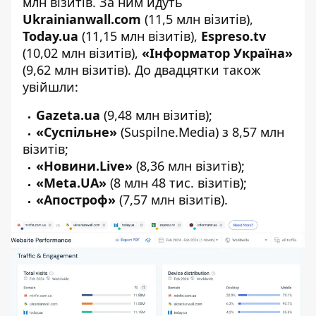
млн візитів. За ним йдуть
Ukrainianwall.com
(11,5 млн візитів),
Today.ua
(11,15 млн візитів),
Espreso.tv
(10,02 млн візитів),
«Інформатор Україна»
(9,62 млн візитів). До двадцятки також
увійшли:
Gazeta.ua
(9,48 млн візитів);
«Суспільне»
(Suspilne.Media) з 8,57 млн
візитів;
«Новини.Live»
(8,36 млн візитів);
«Meta.UA»
(8 млн 48 тис. візитів);
«Апостроф»
(7,57 млн візитів).