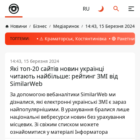
RU
Новини
Бізнес
Медіаринок
14:43, 15 Березня 2024
⚠️ Краматорськ, Костянтинівка
🔴 Ракетний 
ТОПТЕМИ:
14:43, 15 березня 2024
Які топ-20 сайтів новин українці
читають найбільше: рейтинг ЗМІ від
SimilarWeb
За допомогою вебаналітики SimilarWeb ми
дізналися, які електронні українські ЗМІ є зараз
найпопулярнішими. В урахування бралися лише
національні вебресурси новин без урахування
місцевих. Зі свіжим списком можете
ознайомитися у матеріалі Інформатора