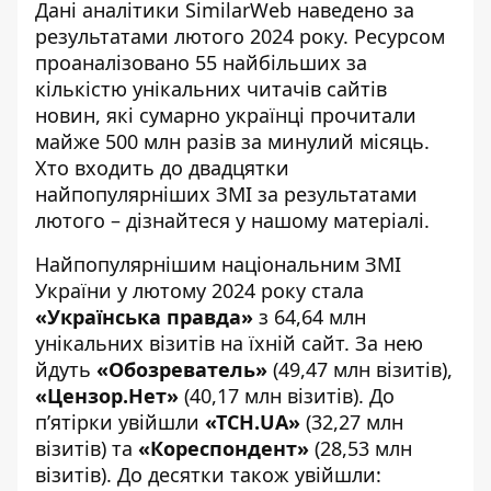
Дані аналітики SimilarWeb наведено за
результатами лютого 2024 року. Ресурсом
проаналізовано 55 найбільших за
кількістю унікальних читачів сайтів
новин, які сумарно українці прочитали
майже 500 млн разів за минулий місяць.
Хто входить до
двадцятки
найпопулярніших ЗМІ
за результатами
лютого – дізнайтеся у нашому матеріалі.
Найпопулярнішим національним ЗМІ
України у лютому 2024 року стала
«Українська правда»
з 64,64 млн
унікальних візитів на їхній сайт. За нею
йдуть
«Обозреватель»
(49,47 млн візитів),
«Цензор.Нет»
(40,17 млн візитів). До
п’ятірки увійшли
«ТСН.UA»
(32,27 млн
візитів) та
«Кореспондент»
(28,53 млн
візитів). До десятки також увійшли: