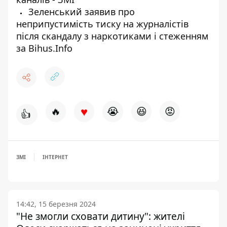
Зеленський заявив про
неприпустимість тиску на журналістів
після скандалу з наркотиками і стеженням
за Bihus.Info
♥
🔥
😭
😆
😡
👍
ЗМІ
ІНТЕРНЕТ
14:42, 15 березня 2024
"Не змогли сховати дитину": жителі