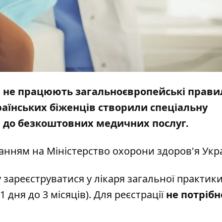
ам не працюють загальноєвропейські прави
раїнських біженців створили спеціальну
уп до безкоштовних медичних послуг.
анням на
Міністерство охорони здоров'я Укр
у
зареєструватися
у лікаря загальної практик
 дня до 3 місяців). Для реєстрації
не потрібн