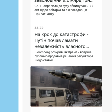
заволодіння 9,2 млрд грн
ПриватБанку скерували до
САП направила до суду обвинувальний
акт щодо олігарха та експосадовців
суду
ПриватБанку
22:33
На крок до катастрофи -
Путін почав ламати
незалежність власного
Центробанку, змусивши
Bloomberg розкрив, як Кремль вперше
публічно продавив рішення регулятора
знизити базову ставку
щодо ставки.