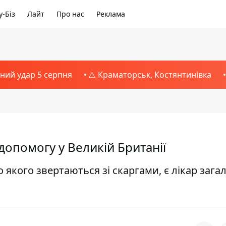
-Біз
Лайт
Про нас
Реклама
тний удар 5 серпня
⚠️ Краматорськ, Костянтинівка
допомогу у Великій Британії
 якого звертаються зі скаргами, є лікар зага