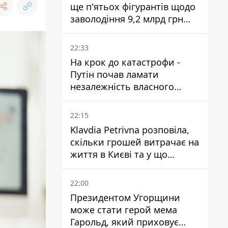
ще п'ятьох фігурантів щодо
заволодіння 9,2 млрд грн
ПриватБанку скерували до
суду
22:33
На крок до катастрофи -
Путін почав ламати
незалежність власного
Центробанку, змусивши
знизити базову ставку
22:15
Klavdia Petrivna розповіла,
скільки грошей витрачає на
життя в Києві та у що
вкладає мільйони
22:00
Президентом Угорщини
може стати герой мема
Гарольд, який приховує