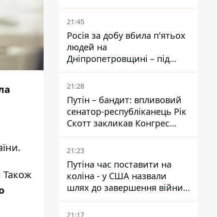
біль – він очолив народне
голосування
21:45
Росія за добу вбила п'ятьох
людей на
Дніпропетровщині – під
ударами опинилися п'ять
районів області
21:28
ла
Путін – бандит: впливовий
сенатор-республіканець Рік
Скотт закликав Конгрес
притягнути РФ до
відповідальності за війну в
аїни
.
21:23
Україні
Путіна час поставити на
и Також
коліна - у США назвали
шлях до завершення війни -
о
National Security Journal
21:17