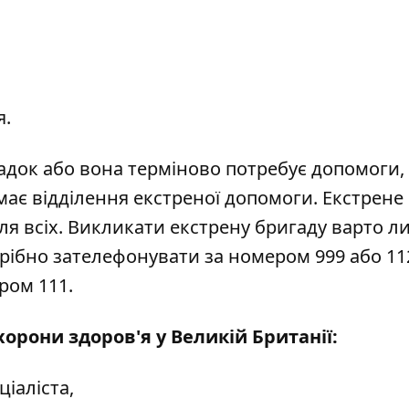
я.
ок або вона терміново потребує допомоги, 
має відділення екстреної допомоги. Екстрене
ля всіх. Викликати екстрену бригаду варто л
рібно зателефонувати за номером 999 або 11
ром 111.
орони здоров'я у Великій Британії:
іаліста,