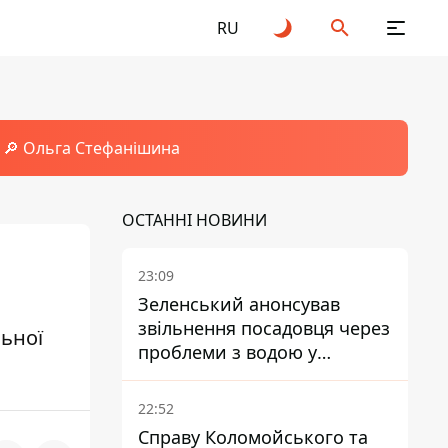
RU
🔎 Ольга Стефанішина
ОСТАННІ НОВИНИ
23:09
Зеленський анонсував
звільнення посадовця через
льної
проблеми з водою у
Марганці
22:52
Справу Коломойського та