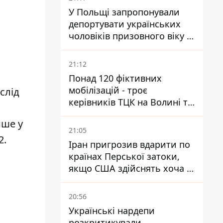
У Польщі запропонували
депортувати українських
чоловіків призовного віку -
кого це може торкнутися
21:12
Понад 120 фіктивних
мобілізацій - троє
слід
керівників ТЦК на Волині та
Буковині отримали підозри
ише у
за фейкові звіти
21:05
2.
Іран пригрозив вдарити по
країнах Перської затоки,
якщо США здійснять хоча б
одну атаку - Reuters
20:56
Українські нардепи
розкритикували