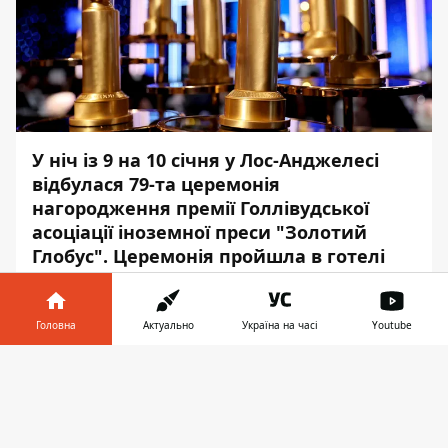
У ніч із 9 на 10 січня у Лос-Анджелесі
відбулася 79-та церемонія
нагородження премії Голлівудської
асоціації іноземної преси "Золотий
Глобус". Церемонія пройшла в готелі
Beverly Hilton у закритому форматі та
без онлайн-трансляції.
Головна
Актуально
Україна на часі
Youtube
Про це повідомляє
Інформатор
із
Інформатор у
посиланням на
Golden Globe Awards.
.
Завантажити
телефоні
👉
Шоу навіть пройшло без участі номінантів
через антиковидні обмеження.