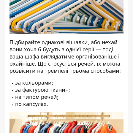
Підбирайте однакові вішалки, або нехай
вони хоча б будуть з однієї серії — тоді
ваша шафа виглядатиме організованіше і
охайніше. Що стосується речей, їх можна
розвісити на тремпелі трьома способами:
за кольорами;
за фактурою тканин;
на типом речей;
по капсулах.