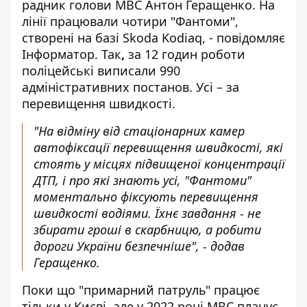
радник голови МВС
Антон Геращенко
. На
лінії працювали чотири "Фантоми",
створені на базі Skoda Kodiaq, - повідомляє
Інформатор
. Так
,
за 12 годин роботи
поліцейські виписали 990
адміністративних постанов. Усі – за
перевищення швидкості.
"На відміну від стаціонарних камер
автофіксації перевищення швидкості, які
стоять у місцях підвищеної концентрації
ДТП, і про які знають усі, "Фантоми"
моментально фіксують перевищення
швидкості водіями. Їхнє завдання - не
збирати гроші в скарбницю, а робити
дороги України безпечніше", - додав
Геращенко.
Поки що "примарний патруль" працює
тільки у Києві, але у 2022 році МВС планує