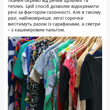
тканин окремо від речей щільних та
теплих. Цей спосіб дозволяє відокремити
речі за фактором сезонності. Але в такому
разі, найімовірніше, легкі сорочки
висітимуть разом із сарафанами, а светри
– з кашеміровим пальтом.