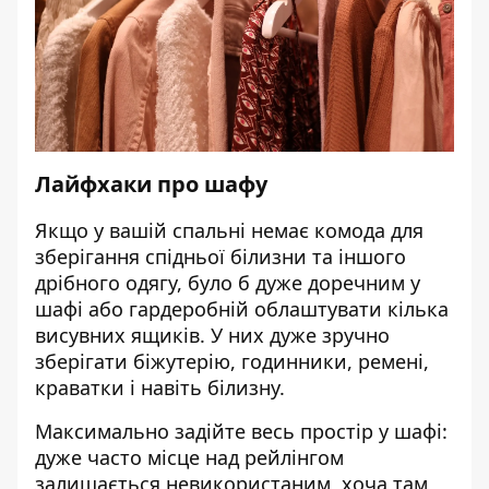
Лайфхаки про шафу
Якщо у вашій спальні немає комода для
зберігання спідньої білизни та іншого
дрібного одягу, було б дуже доречним у
шафі або гардеробній облаштувати кілька
висувних ящиків. У них дуже зручно
зберігати біжутерію, годинники, ремені,
краватки і навіть білизну.
Максимально задійте весь простір у шафі:
дуже часто місце над рейлінгом
залишається невикористаним, хоча там