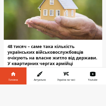
48 тисяч – саме така кількість
українських військовослужбовців
очікують на власне житло від держави.
У квартирних чергах армійці
простоюють десятки років, тулячись із
родинами по гуртожитках та
арендованих помешканнях. А рухається
Головна
Актуально
Україна на часі
Youtube
черга, як кажуть, як мертвий дише.
Інформатор у
Завантажити
телефоні
👉
Інформатор
розбирався, наскільки
реально вирішити питання з чергами на