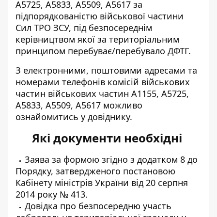
А5725, А5833, А5509, А5617 за
підпорядкованістю військової частини
Сил ТРО ЗСУ, під безпосереднім
керівництвом якої за територіальним
принципом перебуває/перебувало ДФТГ.
З електронними, поштовими адресами та
номерами телефонів комісій військових
частин військових частин А1155, А5725,
А5833, А5509, А5617 можливо
ознайомитись у
довіднику
.
Які документи необхідні
Заява за формою згідно з додатком 8 до
Порядку, затвердженого постановою
Кабінету міністрів України від 20 серпня
2014 року № 413.
Довідка про безпосередню участь