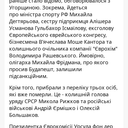
раніше стало відомо, обговорювалося з
Угорщиною. Зокрема, йдеться
про міністра спорту РФ Михайла
Дегтярьова, сестру підприємця Алішера
Усманова Гульбахор Ісмаїлову, ексголову
Європейського єврейського конгресу,
бізнесмена В’ячеслава Моше Кантора та
колишнього очільника компанії "Єврохім"
Володимира Рашевського. Ймовірно,
олігарха Михайла Фрідмана, про якого
просив Будапешт, залишили
підсанкційним.
Крім того, прибрали з переліку трьох осіб,
які вже померли. Це - колишній голова
уряду СРСР Микола Рижков та російські
військові Андрій Єрмішко і Олексій
Большаков.
Президентка Єврокомісії Урсула фон дер