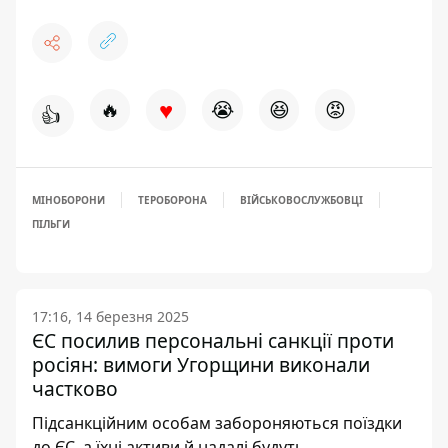
♥
🔥
😭
😆
😡
👍
МІНОБОРОНИ
ТЕРОБОРОНА
ВІЙСЬКОВОСЛУЖБОВЦІ
ПІЛЬГИ
17:16, 14 березня 2025
ЄС посилив персональні санкції проти
росіян: вимоги Угорщини виконали
частково
Підсанкційним особам забороняються поїздки
до ЄС, а їхні активи й надалі будуть