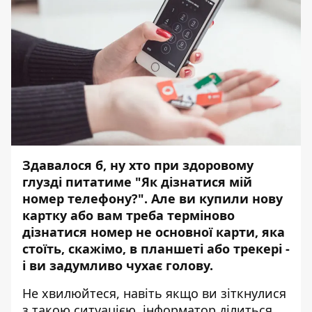
Здавалося б, ну хто при здоровому
глузді питатиме "Як дізнатися мій
номер телефону?". Але ви купили нову
картку або вам треба терміново
дізнатися номер не основної карти, яка
стоїть, скажімо, в планшеті або трекері -
і ви задумливо чухає голову.
Не хвилюйтеся, навіть якщо ви зіткнулися
з такою ситуацією, інформатор ділиться