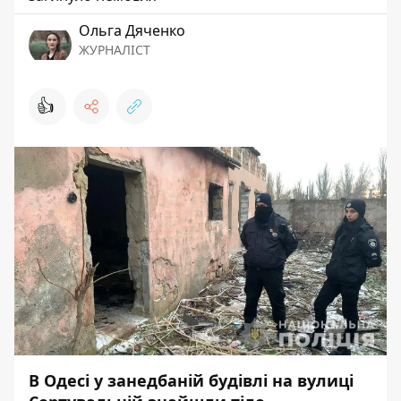
Ольга Дяченко
ЖУРНАЛІСТ
👍
В Одесі у занедбаній будівлі на вулиці