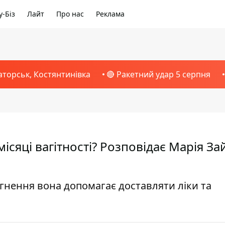
-Біз
Лайт
Про нас
Реклама
аторськ, Костянтинівка
🔴 Ракетний удар 5 серпня
ісяці вагітності? Розповідає Марія З
нення вона допомагає доставляти ліки та