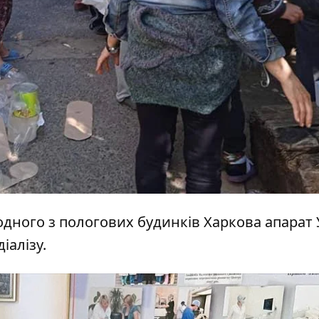
дного з пологових будинків Харкова апарат 
іалізу.