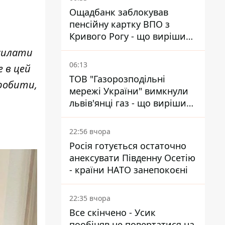
Ощадбанк заблокував
пенсійну картку ВПО з
Кривого Рогу - що вирішив
суд
дсилати
06:13
е в цей
ТОВ "Газорозподільні
 робити,
мережі України" вимкнули
львів'янці газ - що вирішив
суд
22:56 вчора
Росія готується остаточно
анексувати Південну Осетію
- країни НАТО занепокоєні
22:35 вчора
Все скінчено - Усик
пообіцяв не повертатися на