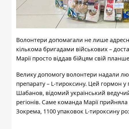
Волонтери допомагали не лише адресн
кількома бригадами військових – достав
Марії просто віддав бійцям свій планше
Велику допомогу волонтери надали лю
препарату – L-тироксину. Цей гормон у 
Шабанов, відомий український ведучий,
регіонів. Саме команда Марії прийняла
Зокрема, 1100 упаковок L-тироксину ро