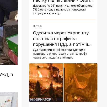
пастку під час війни - Сергій
Куюн
Директор "А-95" пояснив, чому обов'язкові
7% біоетанолу у пальному погіршили
ситуацію на ринку.
07:14
Одеситка через Укрпошту
оплатила штрафи за
порушення ПДД, а потім її
рахунки заблокували - в
Суд відмовив жінці, яка звинуватила
поштового оператора у втраті штрафу
чому причина і що вирішив
через смс і подала апеляцію
суд
УЗД, а