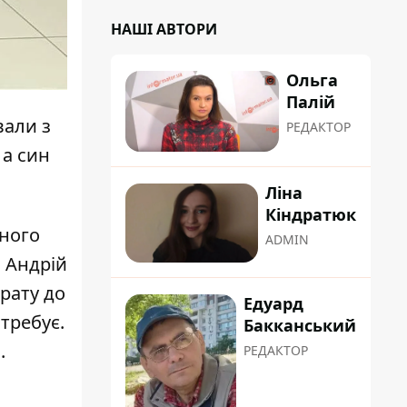
НАШІ АВТОРИ
Ольга
Палій
вали з
РЕДАКТОР
 а син
Ліна
Кіндратюк
дного
ADMIN
. Андрій
рату до
Едуард
требує.
Бакканський
.
РЕДАКТОР