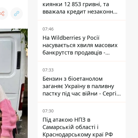
киянки 12 853 гривні, та
вважала кредит незаконним
- що вирішив суд
07:46
На Wildberries у Росії
насувається хвиля масових
банкрутств продавців -
Reuters
07:33
Бензин з біоетанолом
заганяє Україну в паливну
пастку під час війни - Сергій
Куюн
07:30
Під атакою НПЗ в
Самарській області і
Краснодарському краї РФ