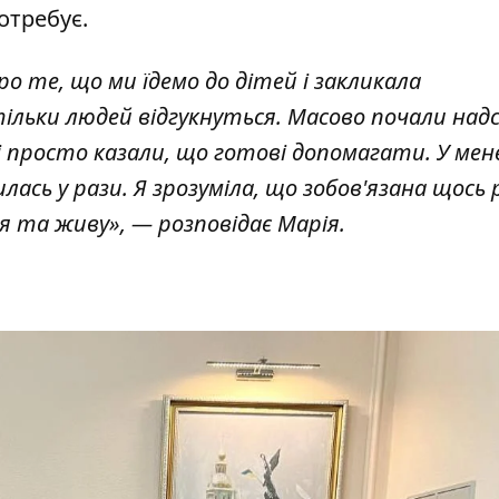
отребує.
о те, що ми їдемо до дітей і закликала
тільки людей відгукнуться. Масово почали на
 і просто казали, що готові допомагати. У мен
ась у рази. Я зрозуміла, що зобов'язана щось
ся та живу», — розповідає Марія.