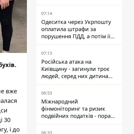
07:14
Одеситка через Укрпошту
оплатила штрафи за
порушення ПДД, а потім її
рахунки заблокували - в
чому причина і що вирішив
07:13
суд
Російська атака на
бухів.
Київщину - загинули троє
людей, серед них дитина
2022 року народження
ле вже
06:53
чалася
Міжнародний
фінмоніторинг та ризик
дси
подвійних податків - поради
і 30
українцям в Польщі
у, і до
06:33