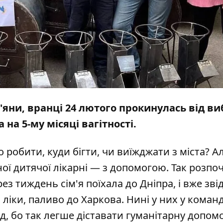
в'яни, вранці 24 лютого прокинулась від ви
 на 5-му місяці вагітності.
робити, куди бігти, чи виїжджати з міста? А
ої дитячої лікарні — з допомогою. Так розпо
ез тиждень сім'я поїхала до Дніпра, і вже зві
ліки, паливо до Харкова. Нині у них у команд
 бо так легше діставати гуманітарну допомог