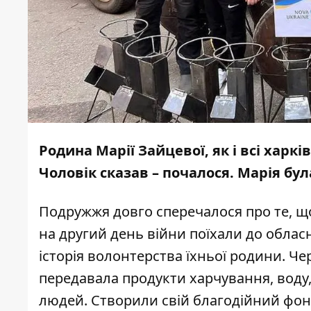
Родина Марії Зайцевої, як і всі харкі
Чоловік сказав – почалося. Марія була
Подружжя довго сперечалося про те, що 
на другий день війни поїхали до обласн
історія волонтерства їхньої родини. Чер
передавала продукти харчування, воду, 
людей. Створили свій благодійний фонд,