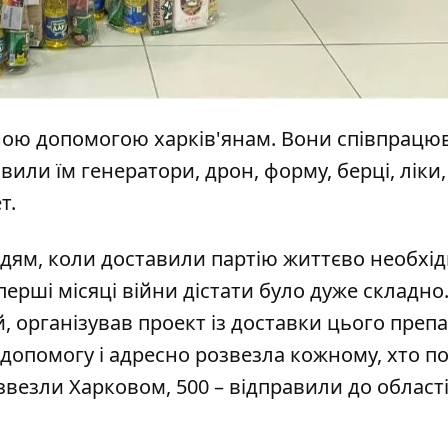
ою допомогою харків'янам. Вони співпрацю
или їм генератори, дрон, форму, берці, ліки,
т.
дям, коли доставили партію життєво необхі
перші місяці війни дістати було дуже складно
 організував проект із доставки цього препа
 допомогу і адресно розвезла кожному, хто по
звезли Харковом, 500 – відправили до області