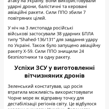
атаку на Україну
. Вони використовували
ударні дрони, балістичні та керовані
авіаційні ракети. Сили ППО збили 7
повітряних цілей.
У ніч на 3 листопада російські
військові
застосували 38 ударних БПЛА
типу “Shahed-136/131”
для завдання удару
по Україні. Також було запущено авіаційну
ракету Х-59. Сили ППО знищили 24
безпілотники та одну ракету.
Успіхи ЗСУ у виготовленні
вітчизняних дронів
Зеленський констатував, що росія
втратила можливість використовувати
Чорне море як відправну точку для
дестабілізації регіонів світу. Це відбулося