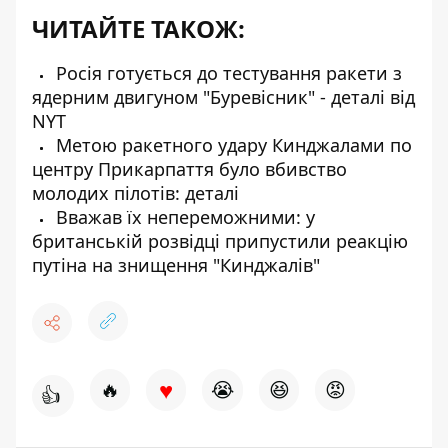
ЧИТАЙТЕ ТАКОЖ:
Росія готується до тестування ракети з
ядерним двигуном "Буревісник" - деталі від
NYT
Метою ракетного удару Кинджалами по
центру Прикарпаття було вбивство
молодих пілотів: деталі
Вважав їх непереможними: у
британській розвідці припустили реакцію
путіна на знищення "Кинджалів"
♥
🔥
😭
😆
😡
👍