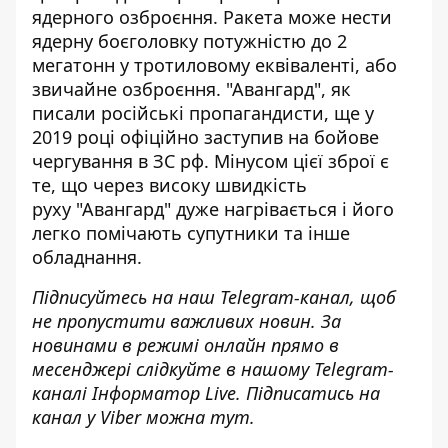
ядерного озброєння. Ракета може нести
ядерну боєголовку потужністю до 2
мегатонн у тротиловому еквіваленті, або
звичайне озброєння. "Авангард", як
писали російські пропагандисти, ще у
2019 році
офіційно заступив
на бойове
чергування в ЗС рф. Мінусом цієї зброї є
те, що через високу швидкість
руху "Авангард" дуже нагрівається і його
легко помічають супутники
та інше
обладнання.
Підписуйтесь на наш
Telegram-канал
, щоб
не пропустити важливих новин. За
новинами в режимі онлайн прямо в
месенджері слідкуйте в нашому Telegram-
каналі
Інформатор Live
. Підписатись на
канал у Viber можна
тут
.