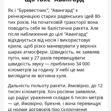
Як і "Буревестник", "Авангард" є
реінкарнацією старих радянських ідей 80-
тих років. На початковій траєкторії вона
поводить себе як балістична ракета. Але
після наближення до цілі "Авангард"
від’єднується від носія і використовує
крила, щоб різко маневрувати у верхніх
шарах атмосфери. Швидкість, як заявляв
путін,
має у 27 разів перевищувати
швидкість звуку — приблизно 34 000
кілометрів за годину. У небі це має
виглядати як вогняна куля.
Дальність польоту ракети, ймовірно, до 12
тисяч кілометрів. Хоч росіяни заявляли,
що радіус ураження складає 6 тисяч метрів
— це, ймовірно, брехня, і вона перевищує
ці норми договорів про скорочення