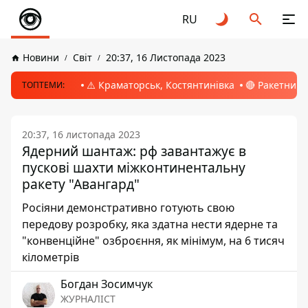
RU
Новини
Світ
20:37, 16 Листопада 2023
⚠️ Краматорськ, Костянтинівка
🔴 Ракетний 
ТОПТЕМИ:
20:37, 16 листопада 2023
Ядерний шантаж: рф завантажує в
пускові шахти міжконтинентальну
ракету "Авангард"
Росіяни демонстративно готують свою
передову розробку, яка здатна нести ядерне та
"конвенційне" озброєння, як мінімум, на 6 тисяч
кілометрів
Богдан Зосимчук
ЖУРНАЛІСТ