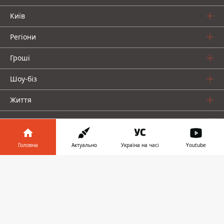
Київ
Регіони
Гроші
Шоу-біз
Життя
Про нас
Головна
Актуально
Україна на часі
Youtube
Інформатор у
Завантажити
телефоні
👉
Інформатор проекти
Столиця
Ваші фінанси
Авто
Geek