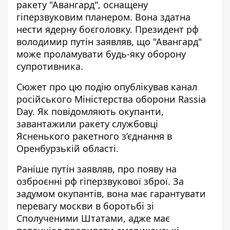
ракету "Авангард", оснащену
гіперзвуковим планером. Вона здатна
нести
ядерну боєголовку
. Президент рф
володимир путін заявляв, що "Авангард"
може проламувати будь-яку оборону
супротивника.
Сюжет
про цю подію опублікував
канал
російського Міністерства оборони Rassia
Day. Як повідомляють окупанти,
завантажили ракету службовці
Ясненького ракетного з’єднання в
Оренбурзькій області.
Раніше путін заявляв, про появу на
озброєнні рф гіперзвукової зброї. За
задумом окупантів, вона має гарантувати
перевагу москви в боротьбі зі
Сполученими Штатами, адже має