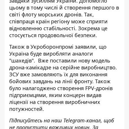
завдяки зусиллям України. Допомогло
цьому в тому числі й
створення першого в
світі флоту морських дронів
. Так,
співпраця країн регіону може сприяти
відновленню стабільності. Зокрема це
стосується продовольчої безпеки.
Також в Укроборонпромі заявили, що
Україна буде
виробляти аналоги
"шахедів"
. Вже поставили нову модель
дрона-камікадзе на серійне виробництво.
ЗСУ вже замовляють їх для виконання
бойових завдань на лінії фронту. Також
було налагоджено створення FPV-дронів
підприємцями, яким концерн видав
ліцензії на створення виробничних
потужностей.
Підписуйтесь на наш
Telegram-канал
, щоб
не пропустити важливих новин. За