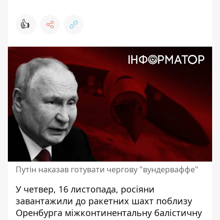
👍
Путін наказав готувати чергову "вундерваффе"
У четвер, 16 листопада, росіяни
завантажили до ракетних шахт поблизу
Оренбурга міжконтинентальну балістичну