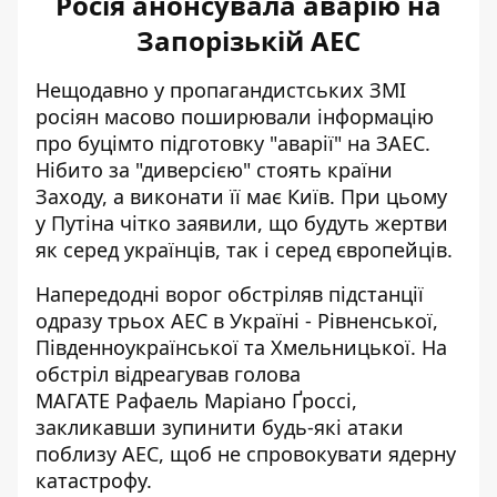
Росія анонсувала аварію на
Запорізькій АЕС
Нещодавно у пропагандистських ЗМІ
росіян масово поширювали інформацію
про буцімто
підготовку "аварії" на ЗАЕС
.
Нібито за "диверсією" стоять країни
Заходу, а виконати її має Київ. При цьому
у Путіна чітко заявили, що будуть жертви
як серед українців, так і серед європейців.
Напередодні
ворог обстріляв підстанції
одразу трьох АЕС в Україні
- Рівненської,
Південноукраїнської та Хмельницької. На
обстріл відреагував голова
МАГАТЕ Рафаель Маріано Ґроссі,
закликавши зупинити будь-які атаки
поблизу АЕС, щоб не спровокувати ядерну
катастрофу.