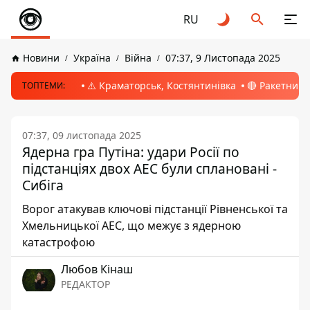
RU
Новини
Україна
Війна
07:37, 9 Листопада 2025
⚠️ Краматорськ, Костянтинівка
🔴 Ракетний 
ТОПТЕМИ:
07:37, 09 листопада 2025
Ядерна гра Путіна: удари Росії по
підстанціях двох АЕС були сплановані -
Сибіга
Ворог атакував ключові підстанції Рівненської та
Хмельницької АЕС, що межує з ядерною
катастрофою
Любов Кінаш
РЕДАКТОР