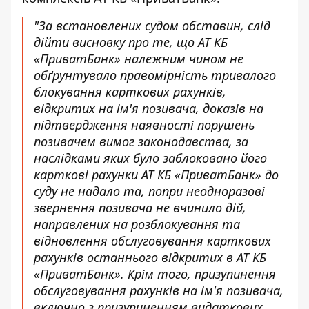
"За встановлених судом обставин, слід
дійти висновку про те, що АТ КБ
«ПриватБанк» належним чином не
обґрунтувало правомірність тривалого
блокування карткових рахунків,
відкритих на ім'я позивача, доказів на
підтвердження наявності порушень
позивачем вимог законодавства, за
наслідками яких було заблоковано його
карткові рахунки АТ КБ «ПриватБанк» до
суду не надало та, попри неодноразові
звернення позивача не вчинило дій,
направлених на розблокування та
відновлення обслуговування карткових
рахунків останнього відкритих в АТ КБ
«ПриватБанк». Крім того, призупинення
обслуговування рахунків на ім'я позивача,
включно з призупиненням видаткових