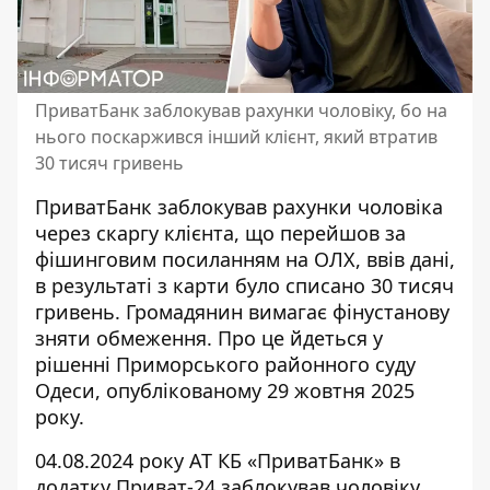
ПриватБанк заблокував рахунки чоловіку, бо на
нього поскаржився інший клієнт, який втратив
30 тисяч гривень
ПриватБанк заблокував рахунки чоловіка
через скаргу клієнта, що перейшов за
фішинговим посиланням на ОЛХ, ввів дані,
в результаті
з карти було списано
30 тисяч
гривень. Громадянин вимагає фінустанову
зняти обмеження. Про це йдеться у
рішенні Приморського районного суду
Одеси, опублікованому 29 жовтня 2025
року.
04.08.2024 року АТ КБ «ПриватБанк» в
додатку Приват-24 заблокував
чоловіку