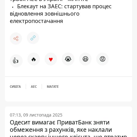
Блекаут на ЗАЕС: стартував процес
відновлення зовнішнього
електропостачання
♥
🔥
😭
😆
😡
👍
СИБІГА
АЕС
МАГАТЕ
07:13, 09 листопада 2025
Одесит вимагає ПриватБанк зняти
обмеження з рахунків, яке наклали
через скаргу іншого клієнта, що втратив