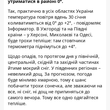
утриматися в районі 0°.
Так, практично в усіх областях України
температура повітря вдень 30 січня
коливатиметься від 0° до +2°, - повідомляє
Інформатор
. В Ужгороді та на Півдні
країни – у Херсоні, Миколаєві та Одесі,
буде трохи тепліше: там стовпчики
термометра піднімуться до +4°.
Щодо опадів, то протягом дня у північній,
центральній, східній та західній частинах
йтиме мокрий сніг. У південних регіонах –
невеликий дощ. За прогнозом, погода
буде мінливо хмарною, тому є шанс
побачити трохи сонечка, але зважаючи на
все, ні сніг, ні дощ не припиняться до
самого вечора. Тому все одно одягайтеся
тепліше.