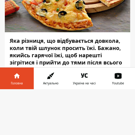
Яка різниця, що відбувається довкола,
коли твій шлунок просить їжі. Бажано,
якийсь гарячої їжі, щоб нарешті
зігрітися і прийти до тями після всього
того, що коїться за вікном. І тут вам
дуже пощастило: у вас є
Інформатор
,
який знає, що робити.
Головна
Актуально
Україна на часі
Youtube
Інформатор у
Пропонуємо трохи побалувати свій
Завантажити
телефоні
👉
животик та приготувати піцу. Все не так
складно, як може здатися, на перший
погляд, тому хапайте блокноти і
записуйте.