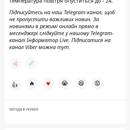
температура повітря
опуститься до - 24
.
Підписуйтесь на наш
Telegram-канал
, щоб
не пропустити важливих новин. За
новинами в режимі онлайн прямо в
месенджері слідкуйте у нашому Telegram-
каналі
Інформатор Live
. Підписатися на
канал Viber можна
тут
.
♥
🔥
😭
😆
😡
👍
ПОГОДА В УКРАЇНІ