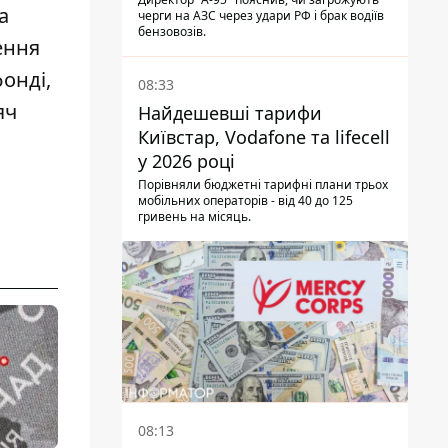
а
черги на АЗС через удари РФ і брак водіїв
бензовозів.
ення
фонді
,
08:33
яч
Найдешевші тарифи
Київстар, Vodafone та lifecell
у 2026 році
Порівняли бюджетні тарифні плани трьох
мобільних операторів - від 40 до 125
гривень на місяць.
08:13