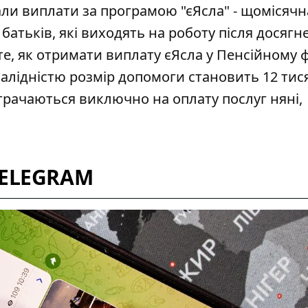
вали виплати за програмою "єЯсла" - щомісячн
 батьків, які виходять на роботу після досягн
те,
як отримати виплату єЯсла у Пенсійному 
валідністю розмір допомоги становить 12 тис
итрачаються виключно на оплату послуг няні,
TELEGRAM