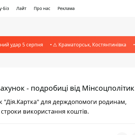
-Біз
Лайт
Про нас
Реклама
тний удар 5 серпня
⚠️ Краматорськ, Костянтинівка
рахунок - подробиці від Мінсоцполіти
 "Дія.Картка" для держдопомоги родинам,
 строки використання коштів.