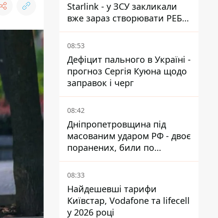
Starlink - у ЗСУ закликали
вже зараз створювати РЕБ
проти нової загрози
08:53
Дефіцит пального в Україні -
прогноз Сергія Куюна щодо
заправок і черг
08:42
Дніпропетровщина під
масованим ударом РФ - двоє
поранених, били по
Нікопольщині та
Синельниківщині
08:33
Найдешевші тарифи
Київстар, Vodafone та lifecell
у 2026 році