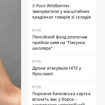
У Росії Wildberries
звинуватили у масштабних
крадіжках товарів зі складів
07:53
Пенсійний фонд розпочав
прийом заяв на "Пакунок
школяра"
07:43
Дрони атакували НПЗ у
Ярославлі
07:33
Порожня банківська картка
вгонить вас у борги -
закриваємо непотрібний