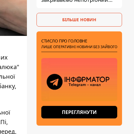
рахунок правильно
БІЛЬШЕ НОВИН
СТИСЛО ПРО ГОЛОВНЕ
ЛИШЕ ОПЕРАТИВНІ НОВИНИ БЕЗ ЗАЙВОГО
вих
малюка"
льної
банку,
ьної
ПЕРЕГЛЯНУТИ
Пі,
перед,