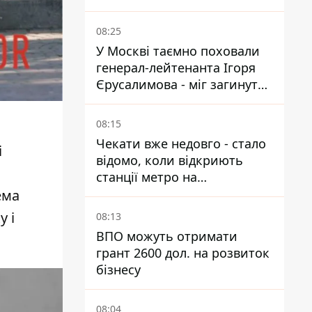
08:25
У Москві таємно поховали
генерал-лейтенанта Ігоря
Єрусалимова - міг загинути
від вибуху в ресторані
08:15
Чекати вже недовго - стало
і
відомо, коли відкриють
станції метро на
Виноградарі
ема
у і
08:13
ВПО можуть отримати
грант 2600 дол. на розвиток
бізнесу
08:04