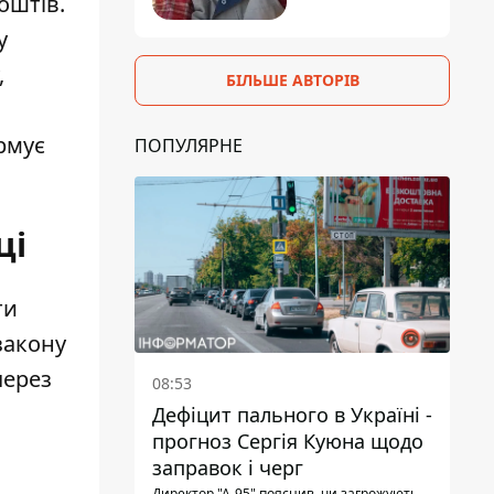
оштів.
у
,
БІЛЬШЕ АВТОРІВ
рмує
ПОПУЛЯРНЕ
ці
ти
закону
через
08:53
Дефіцит пального в Україні -
прогноз Сергія Куюна щодо
заправок і черг
Директор "А-95" пояснив, чи загрожують