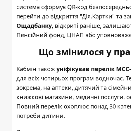
система сформує QR-код безпосередньо
перейти до відкриття "Дія.Картки" та з
Ощадбанку
, відкриті раніше, залишаю
Пенсійний фонд, ЦНАП або уповноважен
Що змінилося у пр
Кабмін також
уніфікував перелік МСС
для всіх чотирьох програм водночас. 
зокрема, на аптеки, дитячий та сімейни
книжкові магазини, медичні послуги, ос
Повний перелік охоплює понад 30 катег
потреби дитини.