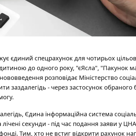
джує єдиний спецрахунок для чотирьох цільо
 дитиною до одного року, "єЯсла", "Пакунок 
о нововведення
розповідає Міністерство соціа
ити заздалегідь - через застосунок обраного 
могу.
далегідь, Єдина інформаційна система соціал
лічені секунди - під час подання заяви у ЦНА
онді. Тим, хто не встиг відкрити рахунок на