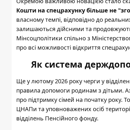
Окремою важливою новацією стало ска
Кошти на спецрахунку більше не "зг
власному темпі, відповідно до реальних 
залишаються дійсними та продовжуют
Мінсоцполітики спільно з Міністерств
про всі можливості відкриття спецрахун
Як система держдопо
Ще у лютому 2026 року черги у відділ
правила допомоги родинам з дітьми
. 
про підтримку сімей на початку року. 
ЦНАПи та уповноважених осіб територі
відділень Пенсійного фонду.