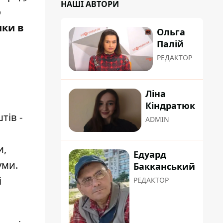
НАШІ АВТОРИ
о
ки в
Ольга
Палій
РЕДАКТОР
Ліна
Кіндратюк
тів -
ADMIN
и,
Едуард
уми.
Бакканський
і
РЕДАКТОР