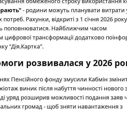
сування обмеженого строку використання к
орають"
- родини можуть планувати витрати 
потреб. Рахунки, відкриті з 1 січня 2026 року
ь поповнюватися. Найближчим часом
ом цифрової трансформації додатково поінфо
ку "Дія.Картка".
моги розвивалася у 2026 ро
еннях Пенсійного фонду змусили Кабмін
зміни
Ажіотаж виник після набуття чинності нового 
Тоді уряд розширив можливості подання заяв 
альних громад - щоб зняти навантаження з