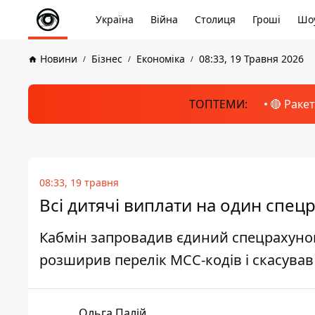
Україна
Війна
Столиця
Гроші
Шоу
Новини
Бізнес
Економіка
08:33, 19 Травня 2026
ТОПТЕМИ:
🔴 Раке
08:33, 19 травня
Всі дитячі виплати на один спец
Кабмін запровадив єдиний спецрахунок
розширив перелік МСС-кодів і скасував
Ольга Палій