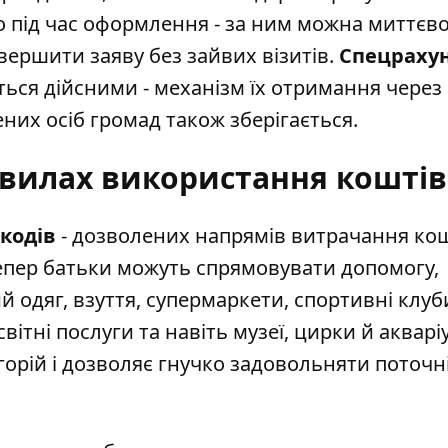
 під час оформлення - за ним можна миттєв
авершити заяву без зайвих візитів.
Спецрахун
ться дійсними - механізм їх отримання через
их осіб громад також зберігається.
авилах використання коштів
-кодів
- дозволених напрямів витрачання кош
Тепер батьки можуть спрямовувати допомогу,
й одяг, взуття, супермаркети, спортивні клуб
вітні послуги та навіть музеї, цирки й акварі
орій і дозволяє гнучко задовольняти поточн