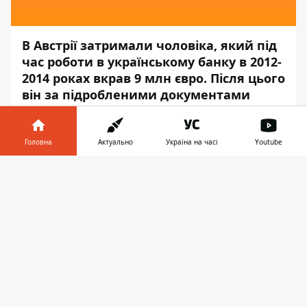
В Австрії затримали чоловіка, який під
час роботи в українському банку в 2012-
2014 роках вкрав 9 млн євро. Після цього
він за підробленими документами
покинув країну.
Про це
повідомило
австрійське видання
Головна
Актуально
Україна на часі
Youtube
Der Kurier, - передає
Інформатор
.
Інформатор у
Завантажити
Затриманому 45 років, його доставили до
телефоні
👉
в'язниці. Найближчим часом він буде
переданий українській стороні. У
Міністерстві закордонних справ України
поки перевіряють цю інформацію.
Нагадаємо, Національний банк України
підвищить рівень кіберзахисту в сфері