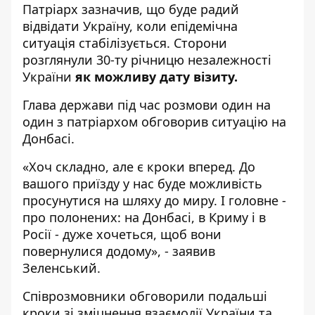
Патріарх зазначив, що буде радий
відвідати Україну, коли епідемічна
ситуація стабілізується. Сторони
розглянули 30-ту річницю незалежності
України
як можливу дату візиту.
Глава держави під час розмови один на
один з патріархом обговорив ситуацію на
Донбасі.
«Хоч складно, але є кроки вперед. До
вашого приїзду у нас буде можливість
просунутися на шляху до миру. І головне -
про полонених: на Донбасі, в Криму і в
Росії - дуже хочеться, щоб вони
повернулися додому», - заявив
Зеленський.
Співрозмовники обговорили подальші
кроки зі зміцнення взаємодії України та