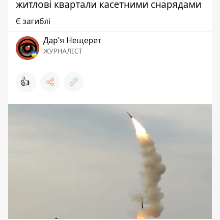
житлові квартали касетними снарядами
Є загиблі
Дар'я Нещерет
ЖУРНАЛІСТ
👍