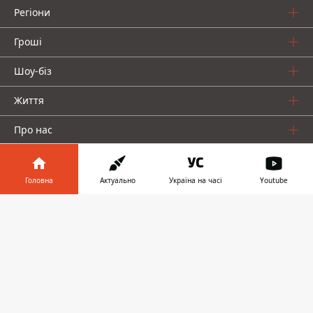
Регіони
Гроші
Шоу-біз
Життя
Про нас
Головна
Актуально
Україна на часі
Youtube
Інформатор у
Завантажити
телефоні
👉
Інформатор проекти
Столиця
Ваші фінанси
Авто
Geek
© 2016-2026 Informator