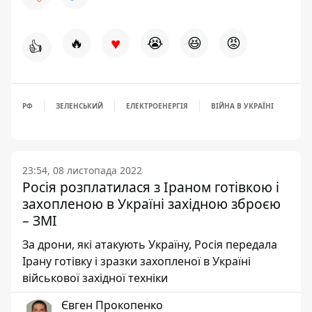
♥
🔥
😭
😆
😡
👍
РФ
ЗЕЛЕНСЬКИЙ
ЕЛЕКТРОЕНЕРГІЯ
ВІЙНА В УКРАЇНІ
23:54, 08 листопада 2022
Росія розплатилася з Іраном готівкою і
захопленою в Україні західною зброєю
– ЗМІ
За дрони, які атакують Україну, Росія передала
Ірану готівку і зразки захопленої в Україні
військової західної техніки
Євген Прокопенко