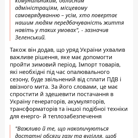
комунальникам, обласним
адміністраціям, місцевому
самоврядуванню – усім, хто повертає
нашим людям передбачуваність життя
навіть у таких умовах", - зазначив
Зеленський.
Також він додав, що уряд України ухвалив
важливе рішення, яке має допомогти
пройти зимовий період. Імпорт товарів,
які необхідні під час опалювального
сезону, буде звільнений від сплати ПДВ і
ввізного мита. За його словами, це має
спростити й здешевити постачання в
Україну генераторів, акумуляторів,
трансформаторів та іншої подібної техніки
для енерго- й теплозабезпечення
"Важливо й те, що накопичуються
достатні обсяги газу та вугілля, щоб