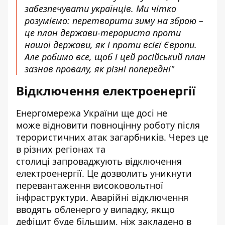
забезпечувати українців. Ми чітко
розуміємо: перетворити зиму на зброю –
це план держави-терориста проти
нашої держави, як і проти всієї Європи.
Але робимо все, щоб і цей російський план
зазнав провалу, як різні попередні"
Відключення електроенергії
Енергомережа України ще досі не
може
відновити
повноцінну роботу після
терористичних атак загарбників. Через це
в різних регіонах та
столиці запроваджують відключення
електроенергії. Це
дозволить
уникнути
перевантаження високовольтної
інфраструктури. Аварійні відключення
вводять обленерго у випадку, якщо
дефіцит буде більшим, ніж закладено в