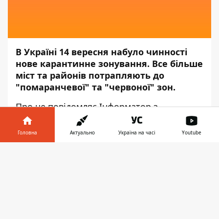
В Україні 14 вересня набуло чинності
нове карантинне зонування. Все більше
міст та районів потрапляють до
"помаранчевої" та "червоної" зон.
Про це повідомляє
Інформатор
з
посиланням на рішення Державної комісії
з питань техногенно-екологічної безпеки
Головна
Актуально
Україна на часі
Youtube
та надзвичайних ситуацій.
Інформатор у
Завантажити
"Червона зона"
телефоні
👉
місто
Чоп
Закарпатської області;
міста Івано-Франківськ, Коломия,
Калуш,
Косівський і Тисменицький