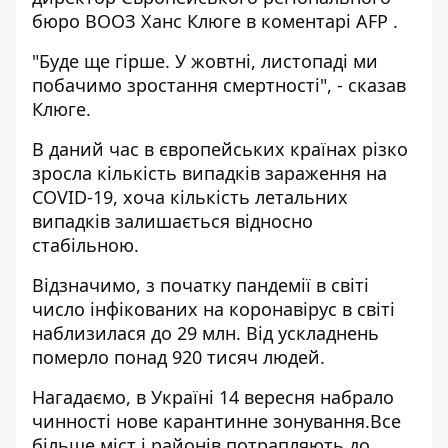
бюро ВООЗ Ханс Клюге в коментарі
AFP
.
"Буде ще гірше. У жовтні, листопаді ми
побачимо зростання смертності", - сказав
Клюге.
В даний час в європейських країнах різко
зросла кількість випадків зараження на
COVID-19, хоча кількість летальних
випадків залишається відносно
стабільною.
Відзначимо, з початку пандемії в світі
число інфікованих на коронавірус в світі
наблизилася до 29 млн. Від ускладнень
померло понад 920 тисяч людей.
Нагадаємо, в Україні 14 вересня
набрало
чинності нове карантинне зонування
.Все
більше міст і районів потрапляють до