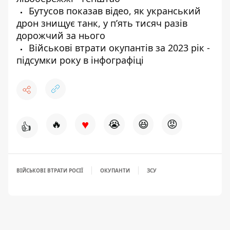
Бутусов показав відео, як укранський
дрон знищує танк, у пʼять тисяч разів
дорожчий за нього
Військові втрати окупантів за 2023 рік -
підсумки року в інфографіці
♥
🔥
😭
😆
😡
👍
ВІЙСЬКОВІ ВТРАТИ РОСІЇ
ОКУПАНТИ
ЗСУ