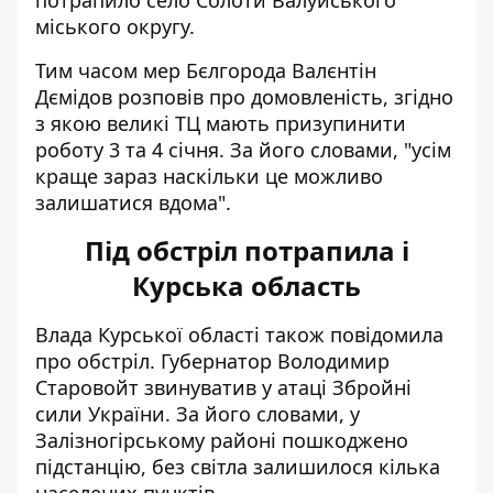
потрапило село Солоти Валуйського
міського округу.
Тим часом мер Бєлгорода Валєнтін
Дємідов розповів про домовленість, згідно
з якою великі ТЦ мають призупинити
роботу 3 та 4 січня. За його словами, "усім
краще зараз наскільки це можливо
залишатися вдома".
Під обстріл потрапила і
Курська область
Влада Курської області також повідомила
про обстріл. Губернатор Володимир
Старовойт звинуватив у атаці Збройні
сили України. За його словами, у
Залізногірському районі пошкоджено
підстанцію, без світла залишилося кілька