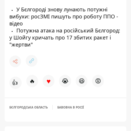
У Бєлгороді знову лунають потужні
вибухи: росЗМІ пишуть про роботу ППО -
відео
Потужна атака на російський Бєлгород:
у Шойгу кричать про 17 збитих ракет і
"жертви"
♥
🔥
😭
😆
😡
👍
БЄЛГОРОДСЬКА ОБЛАСТЬ
БАВОВНА В РОСІЇ