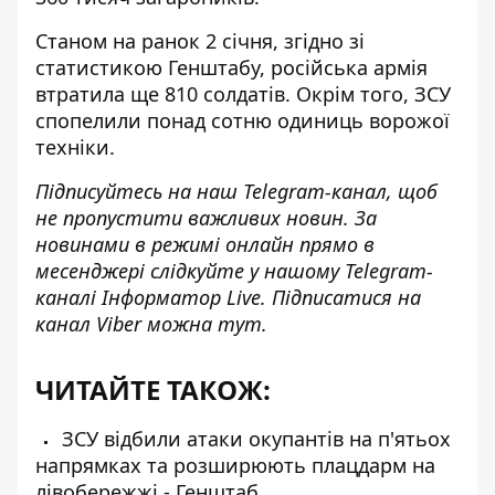
Станом на ранок 2 січня, згідно зі
статистикою Генштабу, російська армія
втратила
ще 810 солдатів
. Окрім того, ЗСУ
спопелили понад сотню одиниць ворожої
техніки.
Підписуйтесь на наш
Telegram-канал
, щоб
не пропустити важливих новин. За
новинами в режимі онлайн прямо в
месенджері слідкуйте у нашому Telegram-
каналі
Інформатор Live
. Підписатися на
канал Viber можна
тут
.
ЧИТАЙТЕ ТАКОЖ:
ЗСУ відбили атаки окупантів на п'ятьох
напрямках та розширюють плацдарм на
лівобережжі - Генштаб