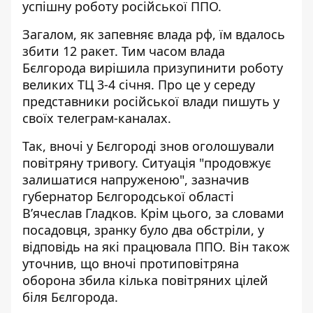
успішну роботу російської ППО.
Загалом, як запевняє влада рф, їм вдалось
збити 12 ракет. Тим часом влада
Бєлгорода вирішила призупинити роботу
великих ТЦ 3-4 січня. Про це у середу
представники російської влади пишуть у
своїх телеграм-каналах.
Так, вночі у Бєлгороді знов оголошували
повітряну тривогу. Ситуація "продовжує
залишатися напруженою", зазначив
губернатор Бєлгородської області
Вʼячеслав Гладков. Крім цього, за словами
посадовця, зранку було два обстріли, у
відповідь на які працювала ППО. Він також
уточнив, що вночі протиповітряна
оборона збила кілька повітряних цілей
біля Бєлгорода.