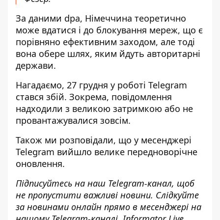
За даними dpa, Німеччина теоретично
може вдатися і до блокування мереж, що є
порівняно ефективним заходом, але тоді
вона обере шлях, яким йдуть авторитарні
держави.
Нагадаємо, 27 грудня
у роботі Telegram
стався збій
. Зокрема, повідомлення
надходили з великою затримкою або не
провантажувалися зовсім.
Також ми розповідали, що у месенджері
Telegram
вийшло велике передноворічне
оновлення
.
Підписуйтесь на наш
Telegram-канал
, щоб
не пропустити важливі новини. Слідкуйте
за новинами онлайн прямо в месенджері на
нашому Telegram-каналі
Informator Live
.