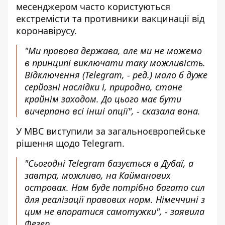
месенджером часто користуються
екстремісти та противники вакцинації від
коронавірусу.
"Ми правова держава, але ми не можемо
в принципі виключати таку можливість.
Відключення (Telegram, - ред.) мало б дуже
серйозні наслідки і, природно, стане
крайнім заходом. До цього має бути
вичерпано всі інші опції", - сказала вона.
У МВС виступили за загальноєвропейське
рішення щодо Telegram.
"Сьогодні Telegram базується в Дубаї, а
завтра, можливо, на Кайманових
островах. Нам буде потрібно багато сил
для реалізації правових норм. Німеччині з
цим не впоратися самотужки", - заявила
Фезер.