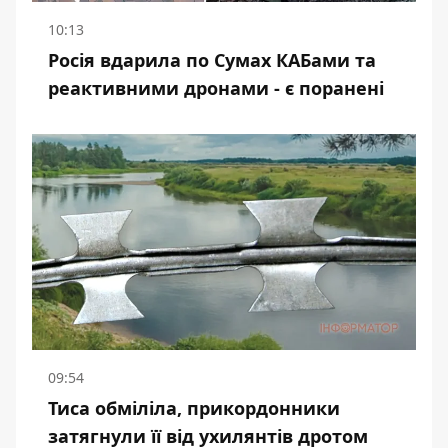
10:13
Росія вдарила по Сумах КАБами та
реактивними дронами - є поранені
09:54
Тиса обміліла, прикордонники
затягнули її від ухилянтів дротом