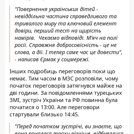
"Повернення українських дітей -
невіддільна частина справедливого та
тривалого миру та ключовий елемент
довіри, перший тест на щирість
намірів. Чекаємо відповіді. М’яч на полі
росії. Справжня добросовісність - це не
слова, а дії. І тепер саме час це довести",
- написав Єрмак у соцмережі.
Інших подробиць переговорів поки що
немає.
Тим часом в МЗС розповіли, чому
п
очаток переговорів затягнувся
майже на
дві години. За повідомленнями турецьких
ЗМІ, зустріч України та РФ повинна була
початися о 13:00. Але переговори
стартували близько 14:45.
"Перед початком зустрічі, ви знаєте, що
вона почалася трохи пізніше, відбувалися