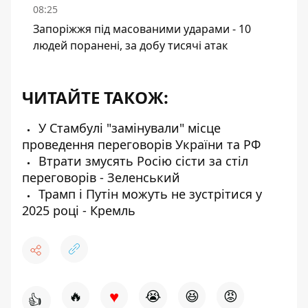
08:25
Запоріжжя під масованими ударами - 10
людей поранені, за добу тисячі атак
ЧИТАЙТЕ ТАКОЖ:
У Стамбулі "замінували" місце
проведення переговорів України та РФ
Втрати змусять Росію сісти за стіл
переговорів - Зеленський
Трамп і Путін можуть не зустрітися у
2025 році - Кремль
♥
🔥
😭
😆
😡
👍