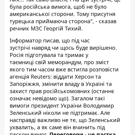
була російська вимога, щоб не було
американської сторони. Тому присутня
турецька приймаюча сторона", - сказав
речник МЗС Георгій Тихий.
Інформатор писав, що під час
зустрічі навряд чи щось буде вирішено.
Росія підготувала та тримає у
таємниці
свій меморандум
, про зміст
якого тим часом вже встигла розповісти
агенція Reuters: віддати Херсон та
Запоріжжя, змінити владу в Україні та
захист прав російськомовних (останнє
означає невідомо що). Загалом такі
вимоги президент України Володимир
Зеленський ніколи не підтримає. Але
насправді важливо не те, що Зеленський
ухвалить, а як саме він вчинить під
тиском вимог.
Переговори - це
пастка