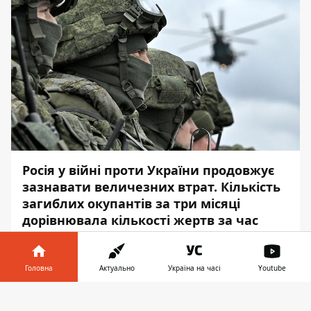
Росія у війні проти України продовжує
зазнавати величезних втрат. Кількість
загиблих окупантів за три місяці
дорівнювала кількості жертв за час
дев'ятирічної війни в Афганістані.
Про це повідомляє
Інформатор
із
Головна
Актуально
Україна на часі
Youtube
посиланням на
Міноборони
Інформатор у
Великобританії
.
Завантажити