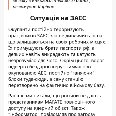
зв'язку з енергосистемою України", -
резюмував Коріков.
Ситуація на ЗАЕС
Окупанти постійно тероризують
працівників ЗАЕС
, які не дивлячись ні на
що залишаються на своїх робочих місцях.
Їх примушують брати паспорти рф, а
деяких навіть викрадають та катують
незрозуміло для чого. Окрім цього,
ворог
відверто бездарно керує тимчасово
окупованою АЕС
, постійно "ганяючи"
блоки туда-сюди, а саму станцію
перетворено на фактично військову базу.
Раніше ми писали, що росіяни
не дають
представникам МАГАТЕ повноцінного
доступу на ядерний об'єкт.
Також
"Інформатор" повідомляв про
загрозу