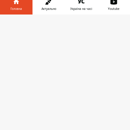
Головна
Актуально
Україна на часі
Youtube
Інформатор у
Завантажити
телефоні
👉
ЗАПРОПОНУВАТИ НОВИНУ
Світ
Україна
Київ
Регіони
Гроші
Шоу-біз