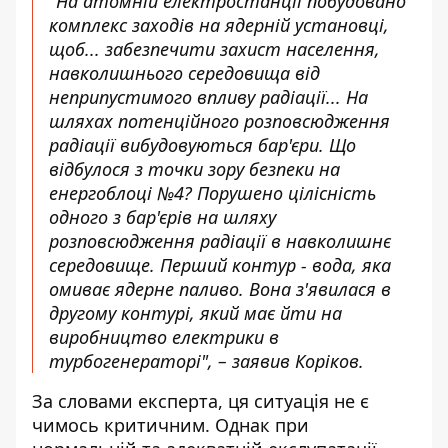
"На атомній електростанції побудовано
комплекс заходів на ядерній установці,
щоб... забезпечити захист населення,
навколишнього середовища від
неприпустимого впливу радіації... На
шляхах потенційного розповсюдження
радіації вибудовуються бар'єри. Що
відбулося з точки зору безпеки на
енергоблоці №4? Порушено цілісність
одного з бар'єрів на шляху
розповсюдження радіації в навколишнє
середовище. Перший контур - вода, яка
омиває ядерне паливо. Вона з'явилася в
другому контурі, який має йти на
виробництво електрики в
турбогенераторі", – заявив Коріков.
За словами експерта, ця ситуація не є
чимось критичним. Однак при