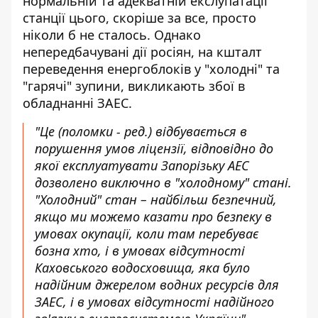
нормальній та адекватній екслупатації
станції цього, скоріше за все, просто
ніколи б не сталось. Однако
непередбачувані дії росіян, на кшталт
переведення енергоблоків у "холодні" та
"гарячі" зупини
, викликають збої в
обладнанні ЗАЕС.
"Це (поломки - ред.) відбувається в
порушення умов ліцензії, відповідно до
якої експлуатувати Запорізьку АЕС
дозволено виключно в "холодному" стані.
"Холодний" стан – найбільш безпечний,
якщо ми можемо казати про безпеку в
умовах окупації, коли там перебуває
бозна хто, і в умовах відсутності
Каховського водосховища, яка було
надійним джерелом водних ресурсів для
ЗАЕС, і в умовах відсутності надійного