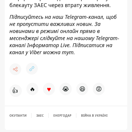
блекауту ЗАЕС через втрату живлення
.
Підписуйтесь на наш
Telegram-канал
, щоб
не пропустити важливих новин. За
новинами в режимі онлайн прямо в
месенджері слідкуйте на нашому Telegram-
каналі
Інформатор Live
. Підписатися на
канал у Viber можна
тут
.
♥
🔥
😭
😆
😡
👍
ОКУПАНТИ
ЗАЕС
ЕНЕРГОДАР
ВІЙНА В УКРАЇНІ