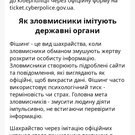
до Кіберполіції через офіційну форму на
ticket.cyberpolice.gov.ua
.
Як зловмисники імітують
державні органи
Фішинг - це вид шахрайства, коли
зловмисники обманом змушують жертву
розкрити особисту інформацію.
Зловмисники створюють підроблені сайти
та повідомлення, які виглядають як
офіційні, щоб викрасти дані. Фішинг часто
використовує психологічний тиск -
терміновість чи страх. Головна мета
зловмисників - змусити людину діяти
імпульсивно, не встигаючи перевірити
інформацію.
Шахрайство через імітацію офіційних