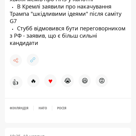
В Кремлі заявили про накачування
Трампа "шкідливими ідеями" після саміту
G7
Стубб відмовився бути переговорником
з РФ - заявив, що є більш сильні
кандидати
♥
🔥
😭
😆
😡
👍
ФІНЛЯНДІЯ
НАТО
РОСІЯ