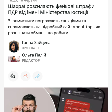
18:25, 18 червня
Шахраї розсилають фейкові штрафи
ПДР від імені Міністерства юстиції
Зловмисники погрожують санкціями та
спрямовують на підробний сайт у зоні .top - як
розпізнати обман і що робити
Ганна Зайцева
ЖУРНАЛІСТ
Ольга Палій
РЕДАКТОР
👍