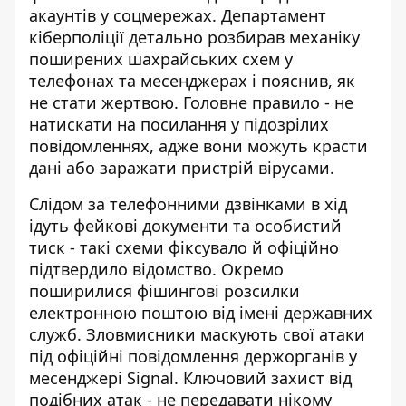
акаунтів у соцмережах. Департамент
кіберполіції детально розбирав механіку
поширених шахрайських схем у
телефонах та месенджерах
і пояснив, як
не стати жертвою. Головне правило - не
натискати на посилання у підозрілих
повідомленнях, адже вони можуть красти
дані або заражати пристрій вірусами.
Слідом за телефонними дзвінками в хід
ідуть фейкові документи та особистий
тиск - такі схеми фіксувало й офіційно
підтвердило відомство. Окремо
поширилися фішингові розсилки
електронною поштою від імені державних
служб. Зловмисники маскують свої
атаки
під офіційні повідомлення держорганів у
месенджері Signal
. Ключовий захист від
подібних атак - не передавати нікому