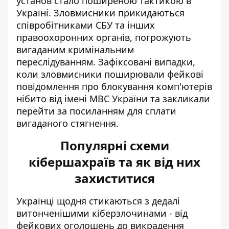
установ стало поширеною тактикою в
Україні. Зловмисники прикидаються
співробітниками СБУ та інших
правоохоронних органів, погрожують
вигаданим кримінальним
переслідуванням. Зафіксовані випадки,
коли зловмисники поширювали фейкові
повідомлення про блокування комп'ютерів
нібито від імені МВС України та закликали
перейти за посиланням для сплати
вигаданого стягнення.
Популярні схеми
кібершахраїв та як від них
захиститися
Українці щодня стикаються з дедалі
витонченішими кіберзлочинами - від
фейкових оголошень до викрадення