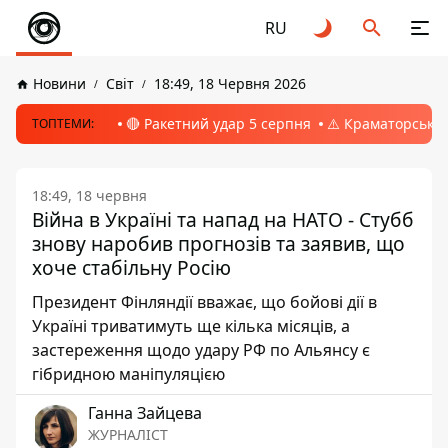
RU
Новини
Світ
18:49, 18 Червня 2026
🔴 Ракетний удар 5 серпня
⚠️ Краматорськ, 
ТОПТЕМИ:
18:49, 18 червня
Війна в Україні та напад на НАТО - Стубб
знову наробив прогнозів та заявив, що
хоче стабільну Росію
Президент Фінляндії вважає, що бойові дії в
Україні триватимуть ще кілька місяців, а
застереження щодо удару РФ по Альянсу є
гібридною маніпуляцією
Ганна Зайцева
ЖУРНАЛІСТ