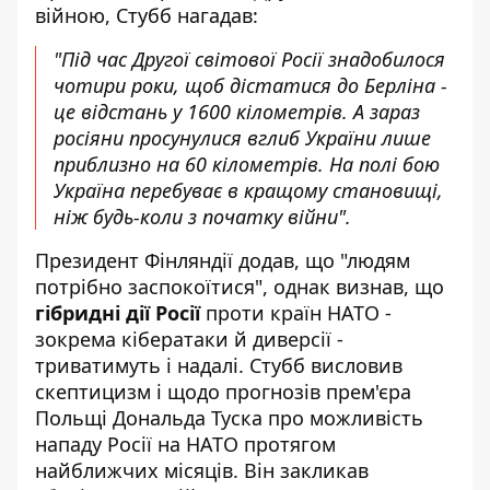
війною, Стубб нагадав:
"Під час Другої світової Росії знадобилося
чотири роки, щоб дістатися до Берліна -
це відстань у 1600 кілометрів. А зараз
росіяни просунулися вглиб України лише
приблизно на 60 кілометрів. На полі бою
Україна перебуває в кращому становищі,
ніж будь-коли з початку війни".
Президент Фінляндії додав, що "людям
потрібно заспокоїтися", однак визнав, що
гібридні дії Росії
проти країн НАТО -
зокрема кібератаки й диверсії -
триватимуть і надалі. Стубб висловив
скептицизм і щодо прогнозів прем'єра
Польщі Дональда Туска про можливість
нападу Росії на НАТО протягом
найближчих місяців. Він закликав