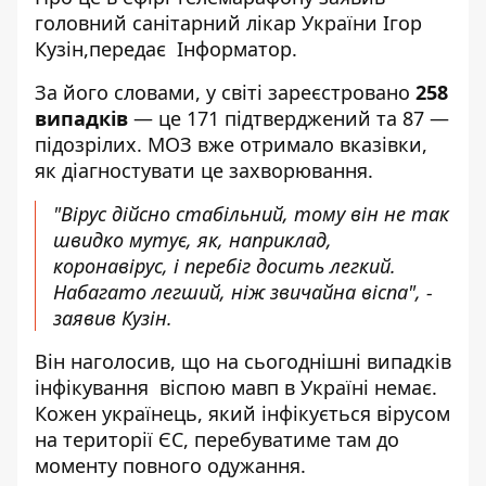
головний санітарний лікар України Ігор
Кузін,передає
Інформатор
.
За його словами, у світі зареєстровано
258
випадків
— це 171 підтверджений та 87 —
підозрілих. МОЗ вже отримало вказівки,
як діагностувати це захворювання.
"Вірус дійсно стабільний, тому він не так
швидко мутує, як, наприклад,
коронавірус, і перебіг досить легкий.
Набагато легший, ніж звичайна віспа", -
заявив Кузін.
Він наголосив, що на сьогоднішні випадків
інфікування віспою мавп в Україні немає.
Кожен українець, який інфікується вірусом
на території ЄС, перебуватиме там до
моменту повного одужання.