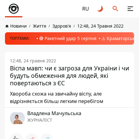
RU
Новини
Життя
Здоров'я
12:48, 24 Травня 2022
🔴 Ракетний удар 5 серпня
⚠️ Краматорськ, 
ТОПТЕМИ:
12:48, 24 травня 2022
Віспа мавп: чи є загроза для України і чи
будуть обмеження для людей, які
повертаються з ЄС
Хвороба схожа на звичайну віспу, але
відрізняється більш легким перебігом
Владлена Мачульська
ЖУРНАЛІСТ