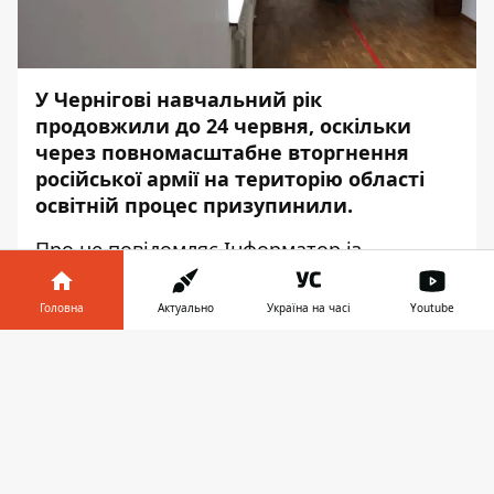
У Чернігові навчальний рік
продовжили до 24 червня, оскільки
через повномасштабне вторгнення
російської армії на територію області
освітній процес призупинили.
Про це повідомляє
Інформатор
із
посиланням на пресслужбу
Чернігівської
міської ради
.
Головна
Актуально
Україна на часі
Youtube
"Всі школи Чернігова ухвалили рішення
Інформатор у
Завантажити
про продовження навчального року до 24
телефоні
👉
червня. Навчальний процес у всіх
навчальних закладах відбувається
дистанційно
. Серед нововведень —
скасовано ДПА, а також на