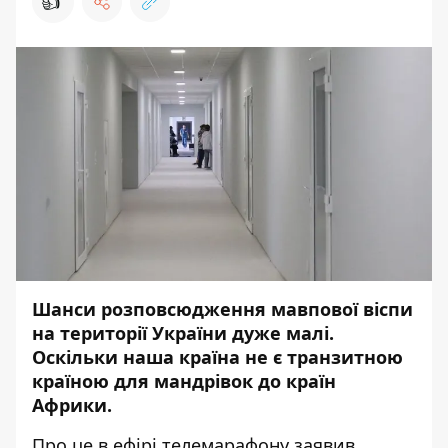
👍
Шанси розповсюдження мавпової віспи
на території України дуже малі.
Оскільки наша країна не є транзитною
країною для мандрівок до країн
Африки.
Про це в ефірі телемарафону заявив