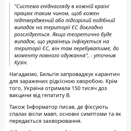
"Система епіднагляду в кожній країні
працює таким чином, щоб кожен
підтверджений або підозрілий подібний
випадок на території ЄС докладно
розслідується. Якщо теоретично буде
випадок, що українець інфікується на
території ЄС, він там перебуватиме, до
моменту повного одужання", - уточнив
Кузін.
Нагадаємо, Бельгія
запроваджує карантин
для заражених рідкісною хворобою
. Крім
того, Україна
отримала 150 тисяч доз
вакцини
від гепатиту В.
Також
Інформатор
писав, де
фіксують
спалах віспи мавп, основні симптоми
та як
передається захворювання.