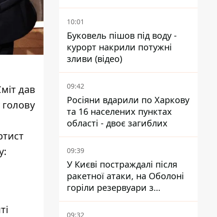
у Чорному та Азовському
морях
10:01
Буковель пішов під воду -
курорт накрили потужні
зливи (відео)
09:42
Сміт дав
Росіяни вдарили по Харкову
у голову
та 16 населених пунктах
області - двоє загиблих
ртист
у:
09:39
У Києві постраждалі після
ракетної атаки, на Оболоні
горіли резервуари з
паливом
ті
09:32