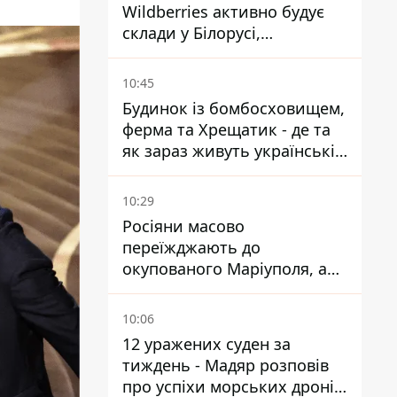
Wildberries активно будує
склади у Білорусі,
Казахстані, Узбекистані
10:45
Будинок із бомбосховищем,
ферма та Хрещатик - де та
як зараз живуть українські
знаменитості
10:29
Росіяни масово
переїжджають до
окупованого Маріуполя, а
місцевих залишають без
житла
10:06
12 уражених суден за
тиждень - Мадяр розповів
про успіхи морських дронів