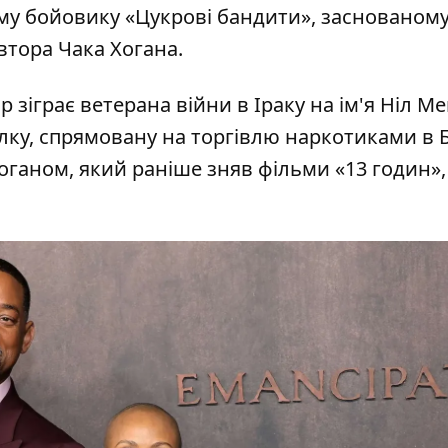
му бойовику «Цукрові бандити», заснованому
втора Чака Хогана.
р зіграє ветерана війни в Іраку
на ім'я Ніл М
ку, спрямовану на торгівлю наркотиками в Б
оганом, який раніше зняв фільми «13 годин»,