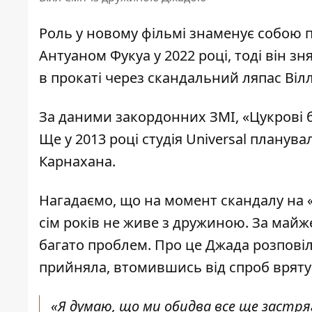
Роль у новому фільмі знаменує собою п
Антуаном Фукуа у 2022 році, тоді він з
в прокаті через скандальний ляпас Вілл
За даними закордонних ЗМІ, «Цукрові б
Ще у 2013 році студія Universal планув
Карнахана.
Нагадаємо, що на момент скандалу на «О
сім років не живе з
дружиною
. За майж
багато проблем. Про це Джада розповіл
прийняла, втомившись від спроб вряту
«Я думаю, що ми обидва все ще застряг