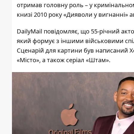
отримав головну роль – у кримінально
книзі 2010 року «Дияволи у вигнанні» а
DailyMail повідомляє, що
55-річний акто
який формує з іншими військовими спіл
Сценарій для картини був написаний Х
«Місто», а також серіал «Штам».