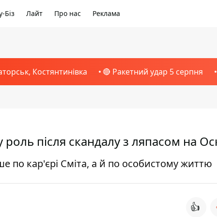
-Біз
Лайт
Про нас
Реклама
аторськ, Костянтинівка
🔴 Ракетний удар 5 серпня
 роль після скандалу з ляпасом на Ос
е по кар'єрі Сміта, а й по особистому життю
👍