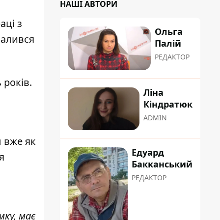
НАШІ АВТОРИ
аці з
Ольга
валився
Палій
РЕДАКТОР
 років.
Ліна
Кіндратюк
ADMIN
л вже як
Едуард
я
Бакканський
РЕДАКТОР
мку, має