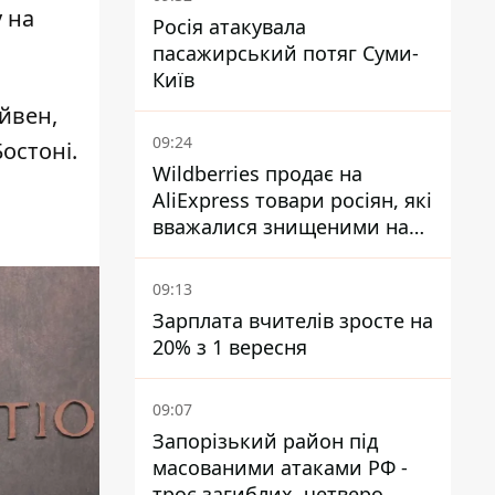
 на
Росія атакувала
пасажирський потяг Суми-
Київ
ейвен,
09:24
остоні.
Wildberries продає на
AliExpress товари росіян, які
вважалися знищеними на
складах
09:13
Зарплата вчителів зросте на
20% з 1 вересня
09:07
Запорізький район під
масованими атаками РФ -
троє загиблих, четверо