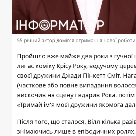
55-річний актор домігся отримання нової роботи
Пройшло вже майже два роки з гучної іст
ляпас коміку Крісу Року, ведучому церем
своєї дружини Джади Пінкетт Сміт. Наг
(часткове або повне випадання волосся
вискочив на сцену і вдарив Рока, поті
«Тримай ім'я моєї дружини якомога далі 
Після того, що сталося,
Вілл
кілька разі
знімаючись лише в епізодичних ролях.