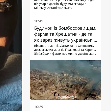
Казахстані, Узбекистані
від ударів дронів, будуючи склади в
Мінську, Астані та Алмати
10:45
Будинок із бомбосховищем,
ферма та Хрещатик - де та
як зараз живуть українські
знаменитості
Від апартаментів Данилка на Хрещатику
до заміських маєтків Полякової та Кароль.
ЗМІ зібрали факти про житло українських
знаменитостей
10:29