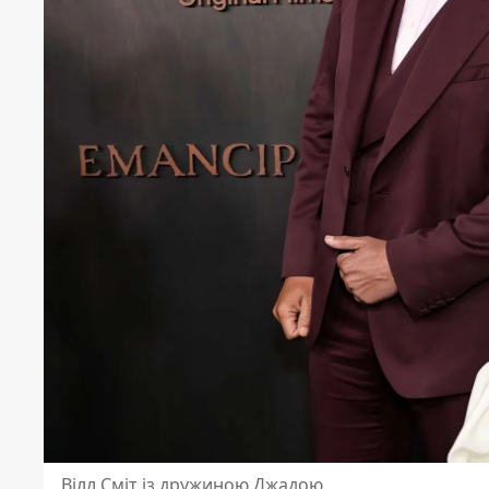
Вілл Сміт із дружиною Джадою