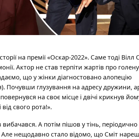
орії на премії «Оскар-2022». Саме тоді Вілл 
онії. Актор не став терпіти жартів про голен
адаємо, що у жінки діагностовано алопецію
). Почувши глузування на адресу дружини, а
м
повернувся
на своє місце і двічі крикнув йом
від свого рота!».
в вибачався. А потім пішов у тінь, періодично
 Але нещодавно стало відомо, що Сміт нареш