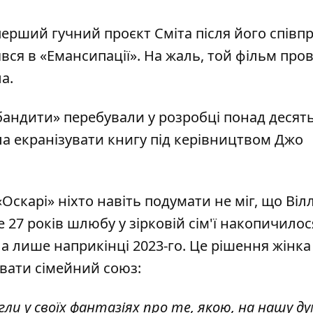
ерший гучний проєкт Сміта після його співпр
нявся в «Емансипації». На жаль, той фільм про
а.
андити» перебували у розробці понад десять
ала екранізувати книгу під керівництвом Джо
скарі» ніхто навіть подумати не міг, що Віл
е 27 років шлюбу у зірковій сім'ї накопичилос
а лише наприкінці 2023-го. Це рішення жінка
вати сімейний союз:
ли у своїх фантазіях про те, якою, на нашу ду