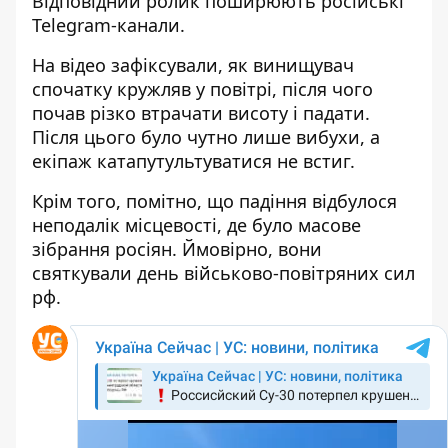
Відповідний ролик поширюють російські
Telegram-канали.
На відео зафіксували, як винищувач
спочатку кружляв у повітрі, після чого
почав різко втрачати висоту і падати.
Після цього було чутно лише вибухи, а
екіпаж катапутультуватися не встиг.
Крім того, помітно, що падіння відбулося
неподалік місцевості, де було масове
зібрання росіян. Ймовірно, вони
святкували день військово-повітряних сил
рф.