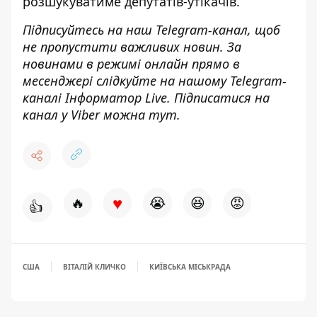
розшукуватиме депутатів-утікачів
.
Підписуйтесь на наш
Telegram-канал
, щоб
не пропустити важливих новин. За
новинами в режимі онлайн прямо в
месенджері слідкуйте на нашому Telegram-
каналі
Інформатор Live
. Підписатися на
канал у Viber можна
тут
.
♥
🔥
😭
😆
😡
👍
США
ВІТАЛІЙ КЛИЧКО
КИЇВСЬКА МІСЬКРАДА