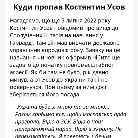
Куди пропав Костянтин Усов
Нагадаємо, що ще 5 липня 2022 року
Костянтин Усов повідомив
про виїзд до
Сполучених Штатів на навчання у
Гарварді
. Там він мав вивчати державне
управління впродовж року. Заявку на це
навчання чиновник оформив нібито ще
задовго до початку повномасштабної
агресії. Як би там не було, рік давно
минув, а от Усов до України так і не
повернувся. При цьому за ним досі
зберігається його посада.
"Україна буде зі мною та за мною...
Разом зробимо все, щоби московська орда
програла. Вірю в ЗСУ. Вірю в наш
непереможний народ. Вірю в Україну. Не
перемикайтесь. Я повернусь з дечим