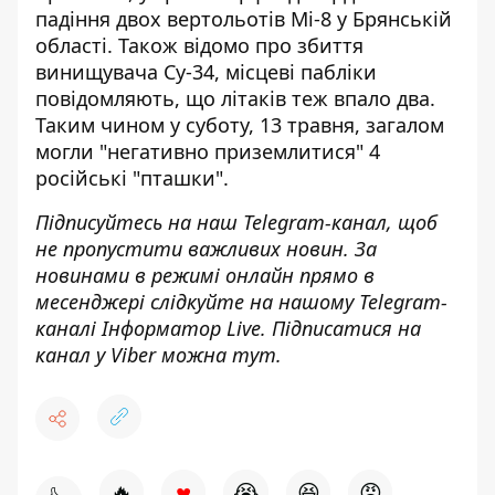
падіння двох вертольотів Мі-8 у Брянській
області. Також відомо про збиття
винищувача Су-34, місцеві пабліки
повідомляють, що літаків теж впало два.
Таким чином у суботу, 13 травня,
загалом
могли "негативно приземлитися" 4
російські "пташки"
.
Підписуйтесь на наш
Telegram-канал
, щоб
не пропустити важливих новин. За
новинами в режимі онлайн прямо в
месенджері слідкуйте на нашому Telegram-
каналі
Інформатор Live
. Підписатися на
канал у Viber можна
тут
.
♥
🔥
😭
😆
😡