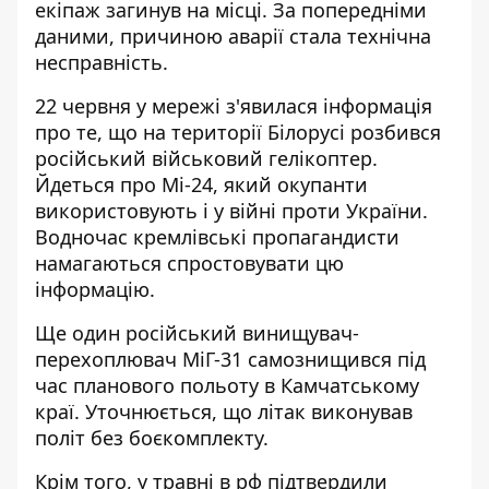
екіпаж загинув на місці. За попередніми
даними, причиною аварії стала технічна
несправність.
22 червня у мережі з'явилася інформація
про те, що на території Білорусі
розбився
російський військовий гелікоптер
.
Йдеться про Мі-24, який окупанти
використовують і у війні проти України.
Водночас кремлівські пропагандисти
намагаються спростовувати цю
інформацію.
Ще один російський винищувач-
перехоплювач
МіГ-31 самознищився під
час планового польоту
в Камчатському
краї. Уточнюється, що літак виконував
політ без боєкомплекту.
Крім того, у травні в рф підтвердили