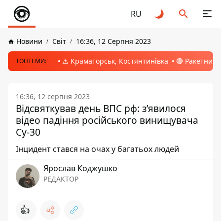
RU
Новини
Світ
16:36, 12 Серпня 2023
⚠️ Краматорськ, Костянтинівка
🔴 Ракетний 
ТОПТЕМИ:
16:36, 12 серпня 2023
Відсвяткував день ВПС рф: з’явилося
відео падіння російського винищувача
Су-30
Інцидент стався на очах у багатьох людей
Ярослав Коджушко
РЕДАКТОР
👍