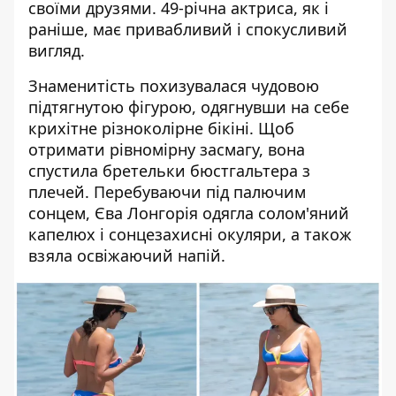
своїми друзями. 49-річна актриса, як і
раніше,
має привабливий і спокусливий
вигляд
.
Знаменитість
похизувалася чудовою
підтягнутою фігурою,
одягнувши на себе
крихітне різноколірне бікіні
. Щоб
отримати рівномірну засмагу, вона
спустила бретельки бюстгальтера з
плечей. Перебуваючи під палючим
сонцем, Єва Лонгорія одягла солом'яний
капелюх і сонцезахисні окуляри, а також
взяла освіжаючий напій.