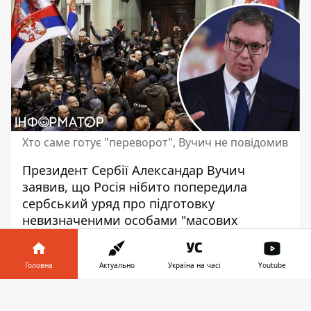
Хто саме готує "переворот", Вучич не повідомив
Президент Сербії Александар Вучич
заявив, що Росія нібито попередила
сербський уряд про підготовку
невизначеними особами "
масових
заворушень і державного перевороту
".
Інформація з Кремля була передана
Головна
Актуально
Україна на часі
Youtube
офіційно, по офіційним каналам. Зараз її
вивчають компетентні органи.
Інформатор у
Завантажити
телефоні
👉