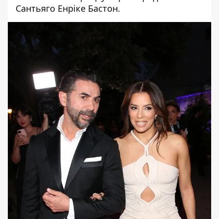
Сантьяго Енріке Бастон.