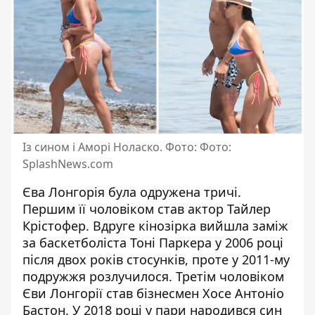
Із сином і Аморі Ноласко. Фото: Фото:
SplashNews.com
Єва Лонгорія була одружена тричі.
Першим її чоловіком став актор
Тайлер
Крістофер
. Вдруге кінозірка вийшла заміж
за баскетболіста
Тоні Паркера
у 2006 році
після двох років стосунків, проте у 2011-му
подружжя розлучилося. Третім чоловіком
Єви Лонгорії став бізнесмен Хосе Антоніо
Бастон. У 2018 році у пари народився син