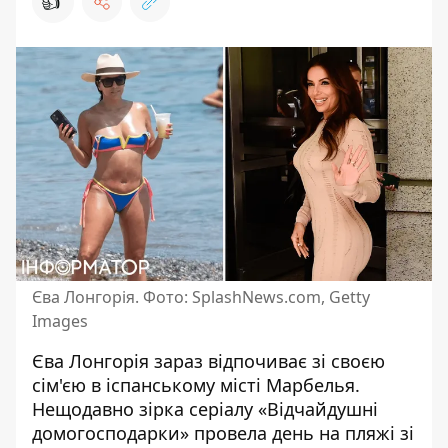
👍
Єва Лонгорія. Фото: SplashNews.com, Getty
Images
Єва Лонгорія зараз відпочиває зі своєю
сім'єю в іспанському місті Марбелья.
Нещодавно зірка серіалу «Відчайдушні
домогосподарки» провела день на пляжі зі