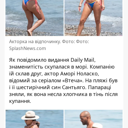
Акторка на відпочинку. Фото: Фото:
SplashNews.com
Як повідомило видання Daily Mail,
знаменитість скупалася в морі. Компанію
їй склав друг, актор
Аморі Ноласко
,
відомий за серіалом «Втеча». На пляжі був
і її шестирічний син Сантьяго. Папараці
зняли, як вона несла хлопчика в тінь після
купання.