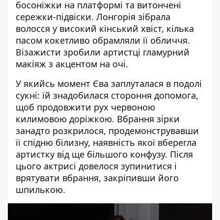
босоніжки на платформі та витончені
сережки-підвіски. Лонгорія зібрала
волосся у високий кінський хвіст, кілька
пасом кокетливо обрамляли її обличчя.
Візажисти зробили артистці гламурний
макіяж з акцентом на очі.
У якийсь момент Єва заплуталася в подолі
сукні: їй знадобилася стороння допомога,
щоб продовжити рух червоною
килимовою доріжкою. Вбрання зірки
занадто розкрилося, продемонструвавши
її спідню білизну, наявність якої вберегла
артистку від ще більшого конфузу. Після
цього актрисі довелося зупинитися і
врятувати вбрання, закріпивши його
шпилькою.