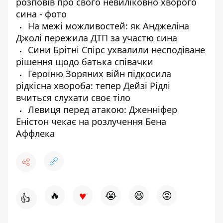
розповів про свого невиліковно хворого
сина - фото
На межі можливостей: як Анджеліна
Джолі пережила ДТП за участю сина
Сини Брітні Спірс ухвалили несподіване
рішення щодо батька співачки
Героїню Зоряних війн підкосила
рідкісна хвороба: тепер Дейзі Рідлі
вчиться слухати своє тіло
Левиця перед атакою: Дженніфер
Еністон чекає на розлучення Бена
Аффлека
♥
🔥
😭
😆
😡
👍