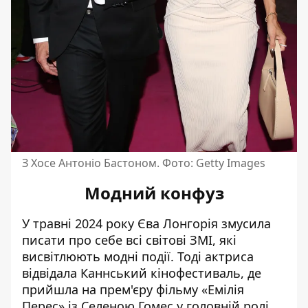
З Хосе Антоніо Бастоном. Фото: Getty Images
Модний конфуз
У травні 2024 року Єва Лонгорія
змусила
писати про себе всі світові ЗМІ
, які
висвітлюють модні події. Тоді актриса
відвідала Каннський кінофестиваль, де
прийшла на прем'єру фільму «Емілія
Перес» із
Селеною Гомес
у головній ролі.