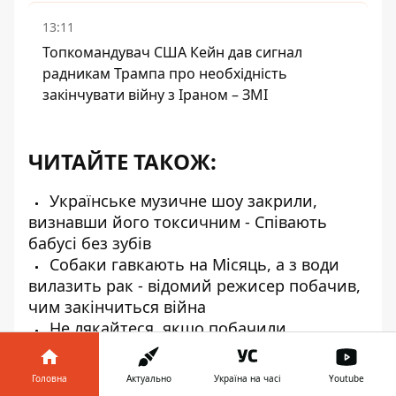
13:11
Топкомандувач США Кейн дав сигнал
радникам Трампа про необхідність
закінчувати війну з Іраном – ЗМІ
ЧИТАЙТЕ ТАКОЖ:
Українське музичне шоу закрили,
визнавши його токсичним - Співають
бабусі без зубів
Собаки гавкають на Місяць, а з води
вилазить рак - відомий режисер побачив,
чим закінчиться війна
Не лякайтеся, якщо побачили
заляпаний кремом Хрещатик – це справа
рук Наталі Могилевської
Головна
Актуально
Україна на часі
Youtube
Ніколас Карма відплатив добром за