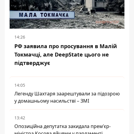
14:26
РФ заявила про просування в Малій
Токмачці, але DeepState цього не
підтверджує
14:05
Легенду Шахтаря заарештували за підозрою
у домашньому насильстві – ЗМІ
13:42
Опозиційна депутатка закидала прем'єр-
міністра Косова яйцями у парламенті