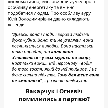
дипломатично, висловивши думку про її
особливу енергетику та вміння
подобатися людям. Про особливу ауру
Юлії Володимирівни давно складають
легенди.
"Дивись, вона і тоді, і зараз з людьми
дуже чуйна. Вона, ти не уявляєш, вона
розчиняється в людях. Вона настільки
така народна, що
коли вона
з'являється - у всіх мурахи по шкірі,
настільки вона... Від персоналу - водія
до того гостя, який до неї прийшов. І це
дуже сильно підкупає. Тому
для мене вона
не змінилася",
- розповів шеф-кухар.
Вакарчук і Огнєвіч
помилились з партією?