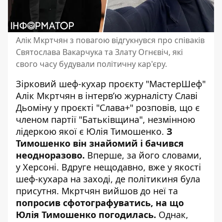
Алік Мкртчян з повагою відгукнувся про співаків
Святослава Вакарчука та Злату Огнєвіч, які
свого часу будували політичну кар'єру.
Зірковий шеф-кухар проєкту
"МастерШеф"
Алік Мкртчян в інтервʼю журналісту Славі
Дьоміну у проєкті "Слава+" розповів, що є
членом партії "Батьківщина", незмінною
лідеркою якої є Юлія Тимошенко.
З
Тимошенко він знайомий і бачився
неодноразово.
Вперше, за його словами,
у Херсоні. Вдруге нещодавно, вже у якості
шеф-кухара на заході, де політикиня була
присутня. Мкртчян вийшов до неї та
попросив сфотографуватись, на що
Юлія Тимошенко погодилась.
Однак,