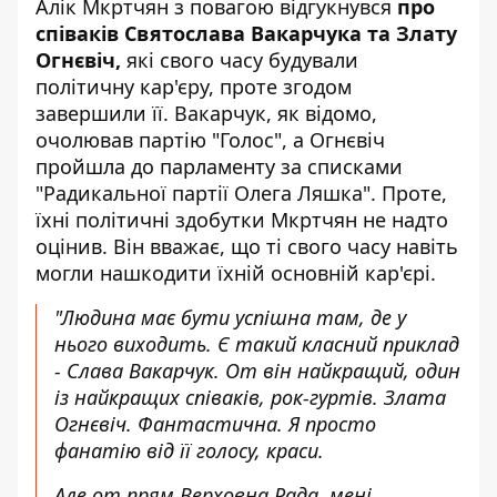
Алік Мкртчян з повагою відгукнувся
про
співаків Святослава Вакарчука та Злату
Огнєвіч,
які свого часу будували
політичну кар'єру, проте згодом
завершили її. Вакарчук, як відомо,
очолював партію "Голос", а Огнєвіч
пройшла до парламенту за списками
"Радикальної партії Олега Ляшка". Проте,
їхні політичні здобутки Мкртчян не надто
оцінив. Він вважає, що ті свого часу навіть
могли нашкодити їхній основній кар'єрі.
"Людина має бути успішна там, де у
нього виходить. Є такий класний приклад
-
Слава Вакарчук
. От він найкращий, один
із найкращих співаків, рок-гуртів.
Злата
Огнєвіч
. Фантастична. Я просто
фанатію від її голосу, краси.
Але от прям Верховна Рада, мені