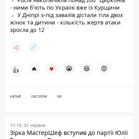
Росія накопичила понад 200 "Цирконів"
- ними б'ють по Україні вже із Курщини
У Дніпрі з-під завалів дістали тіла двох
жінок та дитини - кількість жертв атаки
зросла до 12
♥
🔥
😭
😆
😡
👍
КИТАЙ
ОБСТРІЛИ
РФ
17:19, 02 червня
Зірка МастерШеф вступив до партії Юлії