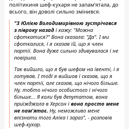
політикиня шеф-кухаря не запам'ятала, до
всього, він доволі сильно змінився.
"З Юлією Володимирівною зустрічався
з півроку назад
і кажу: "Можна
сфоткатися?" Вона сказала: "Да". І ми
сфоткалися, і я сказав їй, що я член
партії. Вона дуже сильно здивувалася і не
повірила.
Так вийшло, що я був шефом на івенті, і я
готував. І тоді я вийшов і сказав, що я
член партії, але сказав, що нічого більше.
Ну, тобто нічого особистого і нічого
більше... Я коли був депутатом, вона
приїжджала в Херсон і
вона просто мене
не пам'ятає.
Ну, неможливо мене
впізнати того Аліка і зараз", - розповів
шеф-кухар.