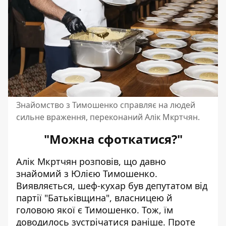
Знайомство з Тимошенко справляє на людей
сильне враження, переконаний Алік Мкртчян.
"Можна сфоткатися?"
Алік Мкртчян розповів, що давно
знайомий з Юлією
Тимошенко
.
Виявляється, шеф-кухар був депутатом від
партії "Батьківщина", власницею й
головою якої є Тимошенко. Тож, їм
доводилось зустрічатися раніше. Проте