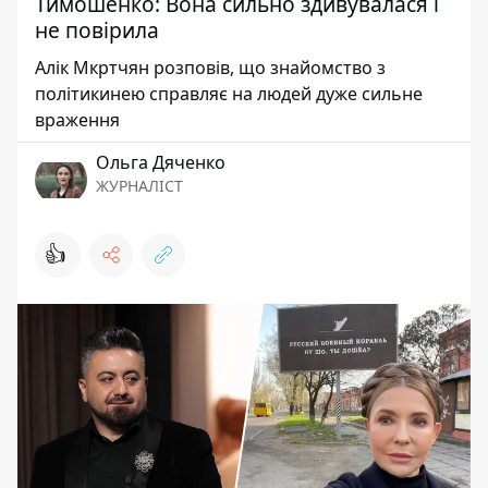
Тимошенко: Вона сильно здивувалася і
не повірила
Алік Мкртчян розповів, що знайомство з
політикинею справляє на людей дуже сильне
враження
Ольга Дяченко
ЖУРНАЛІСТ
👍