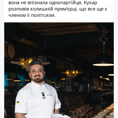
вона не впізнала однопартійця. Кухар
розповів колишній прем'єрці, що все ще є
членом її політсили.