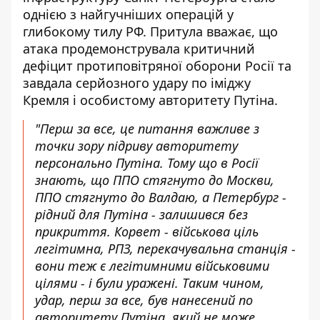
однією з найгучніших операцій у
глибокому тилу РФ. Притула вважає, що
атака продемонструвала критичний
дефіцит протиповітряної оборони Росії та
завдала серйозного удару по іміджу
Кремля і особистому авторитету Путіна.
"Перш за все, це питання важливе з
точки зору підриву авторитету
персонально Путіна. Тому що в Росії
знають, що ППО стягнуто до Москви,
ППО стягнуто до Валдаю, а Петербург -
рідний для Путіна - залишився без
прикриття. Корвет - військова ціль
легітимна, РПЗ, перекачувальна станція -
вони теж є легітимними військовими
цілями - і були уражені. Таким чином,
удар, перш за все, був нанесений по
авторитету Путіна, який не може