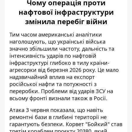
Чому операція проти
нафтової інфраструктури
змінила перебіг війни
Тим часом американські аналітики
наголошують, що українські війська
значно збільшили частоту, дальність та
інтенсивність ударів по нафтовій
інфраструктурі глибоко в тилу країни-
агресорки від березня 2026 року. Це мало
надзвичайний вплив на експорт
російської нафти та потужності з
переробки. Проблеми від ударів ЗСУ на
всьому фронті
визнали також в Росії
.
Атака 3 червня показала, що навіть
ремонтні бази в глибині території не
гарантують безпеки. Корвет "Бойкий" став
третім кораблем проєкту 20380, який