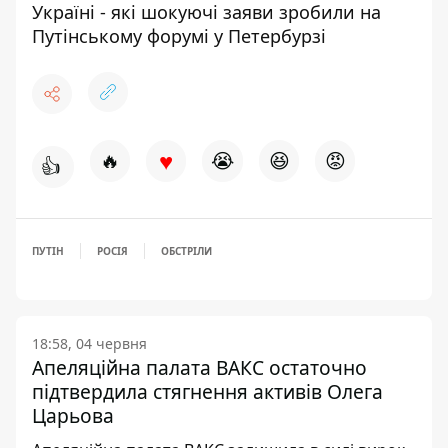
Україні - які шокуючі заяви зробили на
Путінському форумі у Петербурзі
♥
🔥
😭
😆
😡
👍
ПУТІН
РОСІЯ
ОБСТРІЛИ
18:58, 04 червня
Апеляційна палата ВАКС остаточно
підтвердила стягнення активів Олега
Царьова