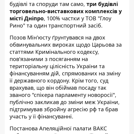
будівлі та споруди там само,
три будівлі
торговельно-виставкових комплексів у
місті Дніпро
, 100% частки у ТОВ "Глоу
Рино" та один транспортний засіб.
Позов Мін'юсту ґрунтувався на двох
обвинувальних вироках щодо Царьова за
статтями Кримінального кодексу,
пов'язаними з посяганням на
територіальну цілісність України та
фінансуванням дій, спрямованих на зміну
її державного кордону. Крім того, суд
врахував, що він обіймав посаду так
званого "спікера парламенту новоросії",
публічно закликав до зміни меж України,
підтримував збройну агресію рф та брав
участь у її фінансуванні.
Постанова Апеляційної палати ВАКС