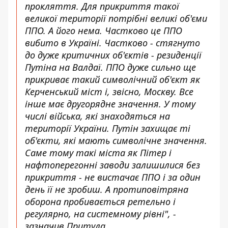
прокляття. Для прикриття такої
великої території потрібні великі об'єми
ППО. А його нема. Частково це ППО
вибито в Україні. Частково - стягнуто
до дуже критичних об'єктів - резиденції
Путіна на Валдаї. ППО дуже сильно ще
прикриває такий символічний об'єкт як
Керченський міст і, звісно, Москву. Все
інше має другорядне значення. У тому
числі війська, які знаходяться на
території України. Путін захищає ті
об'єкти, які мають символічне значення.
Саме тому такі міста як Пітер і
нафтоперегонні заводи залишилися без
прикриття - не вистачає ППО і за один
день її не зробиш. А протиповітряна
оборона пробивається ретельно і
регулярно, на системному рівні", -
зазначив Притула.