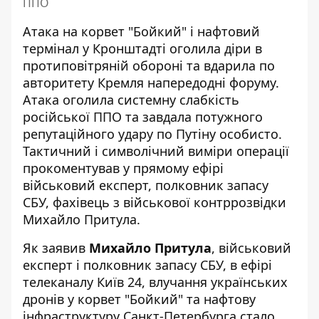
ППО
Атака на корвет "Бойкий" і нафтовий
термінал у Кронштадті
оголила діри в
протиповітряній обороні
та вдарила по
авторитету Кремля напередодні форуму.
Атака оголила системну слабкість
російської ППО та завдала потужного
репутаційного удару по Путіну особисто.
Тактичний і символічний виміри операції
прокоментував у прямому ефірі
військовий експерт, полковник запасу
СБУ, фахівець з військової контррозвідки
Михайло Притула.
Як заявив
Михайло Притула
, військовий
експерт і полковник запасу СБУ, в ефірі
телеканалу Київ 24, влучання українських
дронів у корвет "Бойкий" та нафтову
інфраструктуру Санкт-Петербурга стало