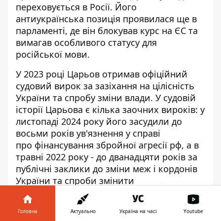
переховується в Росії. Його
антиукраїнська позиція проявилася ще в
парламенті, де він блокував курс на ЄС та
вимагав особливого статусу для
російської мови.
У 2023 році Царьов отримав офіційний
судовий вирок за зазіхання на цілісність
України та спробу зміни влади. У судовій
історії Царьова є кілька заочних вироків: у
листопаді 2024 року його засудили до
восьми років ув'язнення у справі
про
фінансування збройної агресії рф
, а в
травні 2022 року - до дванадцяти років за
публічні заклики до зміни меж і кордонів
України та спроби змінити
конституційний лад насильницьким
шляхом.
Головна
Актуально
Україна на часі
Youtube