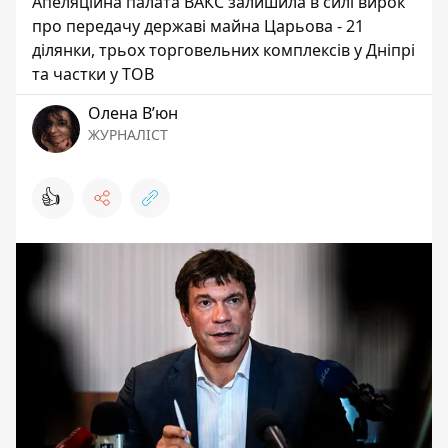
Апеляційна палата ВАКС залишила в силі вирок
про передачу державі майна Царьова - 21
ділянки, трьох торговельних комплексів у Дніпрі
та частки у ТОВ
Олена Вʼюн
ЖУРНАЛІСТ
👍