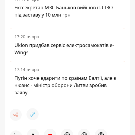
Екссекретар МЗС Баньков вийшов із СІЗО
під заставу у 10 млн грн
17:20 вчора
Uklon придбав сервіс електросамокатів e-
Wings
17:14 вчора
Путін хоче вдарити по країнам Балтії, але є
нюанс - міністр оборони Литви зробив
заяву
♥
🔥
😭
😆
😡