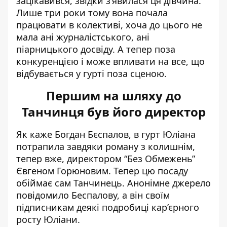
зацікавився, звідки з’явилася ця дівчина.
Лише три роки тому вона почала
працювати в колективі, хоча до цього не
мала ані журналістського, ані
піарницького досвіду. А тепер поза
конкуренцією і може впливати на все, що
відбувається у гурті поза сценою.
Першим на шляху до
Танчинця був його директор
Як каже Богдан Бєспалов, в гурт Юліана
потрапила завдяки роману з колишнім,
тепер вже, директором “Без Обмежень”
Євгеном Горюновим. Тепер цю посаду
обіймає сам Танчинець. Анонімне джерело
повідомило Беспалову, а він своїм
підписникам деякі подробиці кар’єрного
росту Юліани.