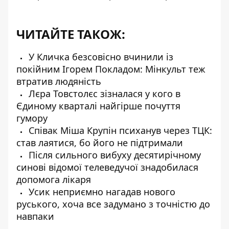
ЧИТАЙТЕ ТАКОЖ:
У Кличка безсовісно вчинили із
покійним Ігорем Покладом: Мінкульт теж
втратив людяність
Лєра Товстолєс зізналася у кого в
Єдиному кварталі найгірше почуття
гумору
Співак Міша Крупін психанув через ТЦК:
став лаятися, бо його не підтримали
Після сильного вибуху десятирічному
синові відомої телеведучої знадобилася
допомога лікаря
Усик неприємно нагадав нового
руського, хоча все задумано з точністю до
навпаки