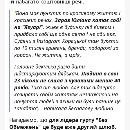
їй набагато коштовніші речі.
“Вона має пунктик по красивому життю і
красивих речах.
Зараз Юліана катає собі
на “Ягуарі”
, живе в будинку під Києвом і
придбала собі ще одне авто і не аби яке.
Судячи з Instagram Корецької там букети
по 10 тисяч гривень, бренди, подорожі за
кордон. Не життя, а мрія.
Головне декілька разів дати
підстаркуватим дядькам.
Людина в свої
23 ніколи не спала з чуваками менше 40
років.
Така от любов. Але так відверто
козиряти своїм життям незважаючи на
почуття людей з якими ви були раніше це
занадто”, - написала Беспалову людина.
Нагадаємо, що
для лідера гурту "Без
Обмежень" це буде вже другий шлюб.