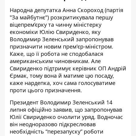
Народна депутатка Анна Скороход (партія
"За майбутнє") розкритикувала першу
віцепрем’єрку та чинну міністерку
економіки Юлію Свириденко, яку
Володимир Зеленський запропонував
призначити новим прем'єр-міністром.
Каже, що
її робота не сподобалася
американським чиновникам
. Але
Свириденко підтримує керівник ОП Андрій
Єрмак, тому вона й матиме цю посаду,
каже нардепка, хоч сама голосуватиме
проти цього призначення.
Президент Володимир Зеленський 14
липня офіційно заявив, що запропонував
Юлії Свириденко
очолити уряд
. Водночас
він неодноразово підкреслював
необхідність “перезапуску” роботи