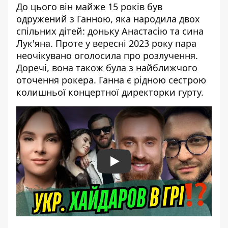
До цього він майже 15 років був
одружений з Ганною, яка народила двох
спільних дітей: доньку Анастасію та сина
Лук'яна. Проте у вересні 2023 року пара
неочікувано оголосила про розлучення.
Доречі, вона також була з найближчого
оточення рокера. Ганна є рідною сестрою
колишньої концертної директорки гурту.
Play