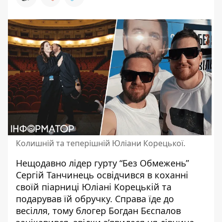
Колишній та теперішній Юліани Корецької.
Нещодавно
лідер гурту “Без Обмежень”
Сергій Танчинець освідчився в коханні
своїй піарниці Юліані Корецькій та
подарував їй обручку. Справа їде до
весілля, тому блогер Богдан Бєспалов