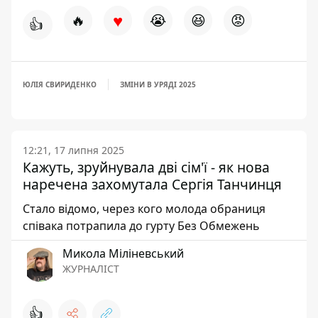
♥
🔥
😭
😆
😡
👍
ЮЛІЯ СВИРИДЕНКО
ЗМІНИ В УРЯДІ 2025
12:21, 17 липня 2025
Кажуть, зруйнувала дві сім'ї - як нова
наречена захомутала Сергія Танчинця
Стало відомо, через кого молода обраниця
співака потрапила до гурту Без Обмежень
Микола Міліневський
ЖУРНАЛІСТ
👍